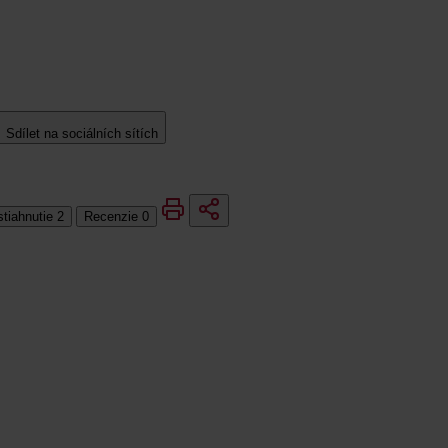
Sdílet na sociálních sítích
stiahnutie
2
Recenzie
0