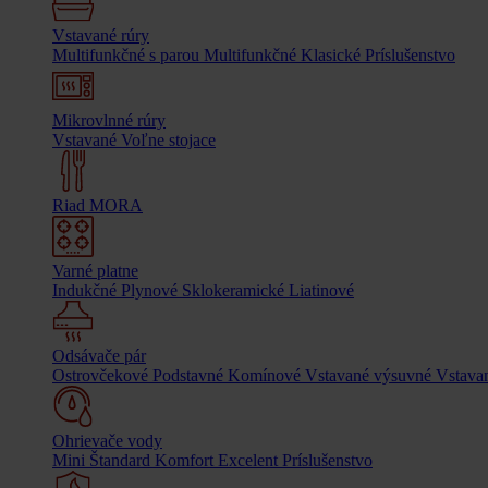
Vstavané rúry
Multifunkčné s parou
Multifunkčné
Klasické
Príslušenstvo
Mikrovlnné rúry
Vstavané
Voľne stojace
Riad MORA
Varné platne
Indukčné
Plynové
Sklokeramické
Liatinové
Odsávače pár
Ostrovčekové
Podstavné
Komínové
Vstavané výsuvné
Vstavan
Ohrievače vody
Mini
Štandard
Komfort
Excelent
Príslušenstvo