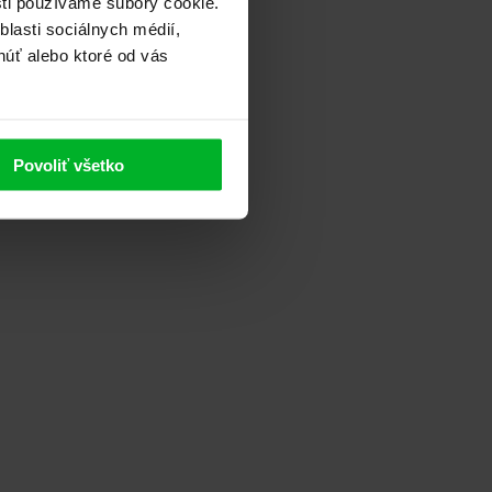
sti používame súbory cookie.
lasti sociálnych médií,
núť alebo ktoré od vás
Povoliť všetko