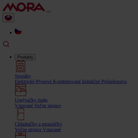
Produkty
Sporáky
Elektrické
Plynové
Kombinované
Indukčné
Príslušenstvo
Umývačky riadu
Vstavané
Voľne stojace
Chladničky a mrazničky
Voľne stojace
Vstavané