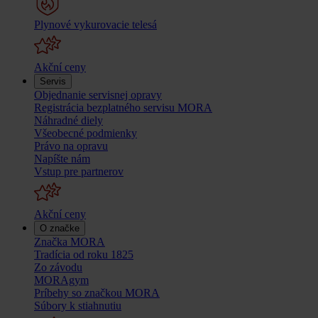
Plynové vykurovacie telesá
Akční ceny
Servis
Objednanie servisnej opravy
Registrácia bezplatného servisu MORA
Náhradné diely
Všeobecné podmienky
Právo na opravu
Napíšte nám
Vstup pre partnerov
Akční ceny
O značke
Značka MORA
Tradícia od roku 1825
Zo závodu
MORAgym
Príbehy so značkou MORA
Súbory k stiahnutiu