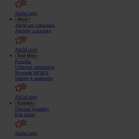
Akční ceny
Akcie
Akcie pre zákazníka
Aktivity a novinky
Akční ceny
Svet Mora
Poradňa
Užitočné informácie
Receptár MORA
Súbory k stiahnutiu
Akční ceny
Kontakty
Firemné kontakty
Kde kúpiť
Akční ceny