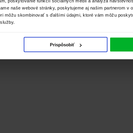
ám, poskytovanie funkcií sociálnych médií a analýza návštevno
vame naše webové stránky, poskytujeme aj našim partnerom v ob
tneri môžu skombinovať s ďalšími údajmi, ktoré vám môžu poskyt
 služby.
Prispôsobiť