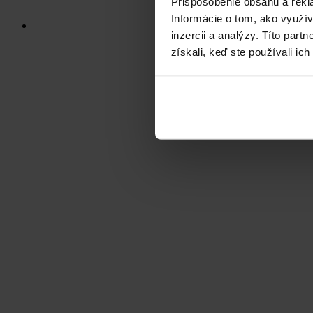
Prispôsobenie obsahu a rekl
Informácie o tom, ako využí
inzercii a analýzy. Títo par
získali, keď ste používali ich