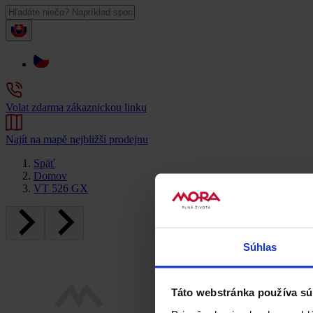
Volat zdarma zákaznickou linku
Najít na mapě nejbližší prodejnu
Späť
Domov
VT 526 GX
Súhlas
Táto webstránka používa sú