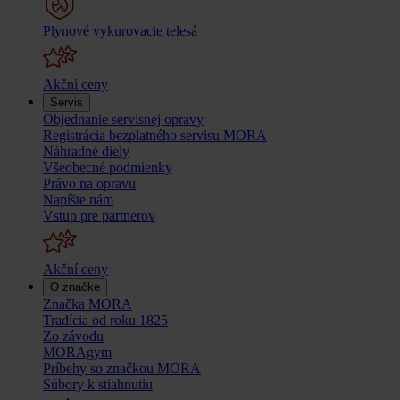
Plynové vykurovacie telesá
Akční ceny
Servis
Objednanie servisnej opravy
Registrácia bezplatného servisu MORA
Náhradné diely
Všeobecné podmienky
Právo na opravu
Napíšte nám
Vstup pre partnerov
Akční ceny
O značke
Značka MORA
Tradícia od roku 1825
Zo závodu
MORAgym
Príbehy so značkou MORA
Súbory k stiahnutiu