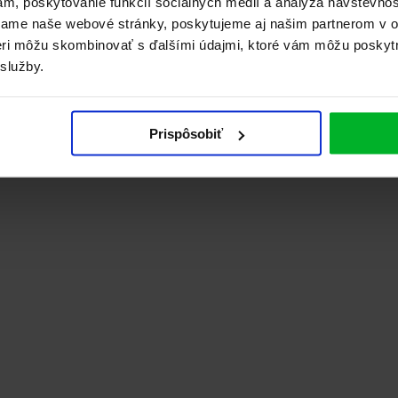
ám, poskytovanie funkcií sociálnych médií a analýza návštevno
vame naše webové stránky, poskytujeme aj našim partnerom v ob
tneri môžu skombinovať s ďalšími údajmi, ktoré vám môžu poskyt
 služby.
Prispôsobiť