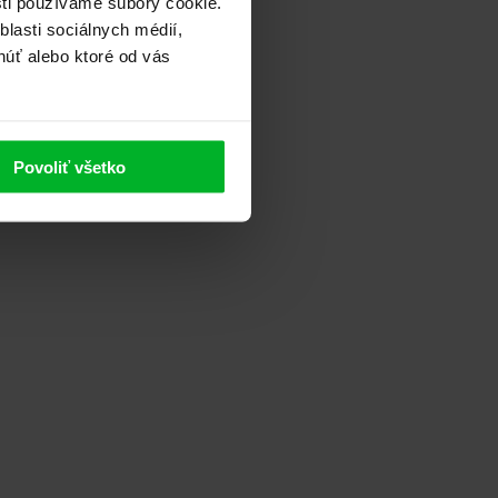
sti používame súbory cookie.
lasti sociálnych médií,
núť alebo ktoré od vás
Povoliť všetko