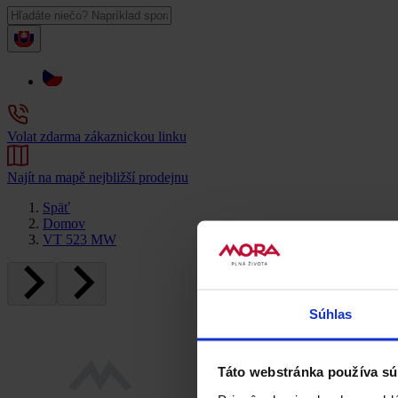
Volat zdarma zákaznickou linku
Najít na mapě nejbližší prodejnu
Späť
Domov
VT 523 MW
Súhlas
Táto webstránka používa sú