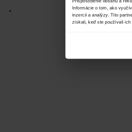
Prispôsobenie obsahu a rekl
Informácie o tom, ako využí
inzercii a analýzy. Títo par
získali, keď ste používali ich