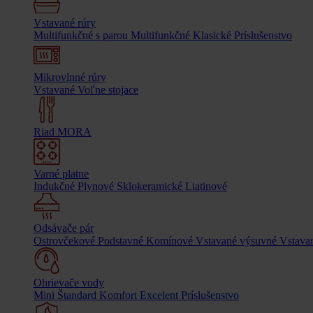
Vstavané rúry
Multifunkčné s parou
Multifunkčné
Klasické
Príslušenstvo
Mikrovlnné rúry
Vstavané
Voľne stojace
Riad MORA
Varné platne
Indukčné
Plynové
Sklokeramické
Liatinové
Odsávače pár
Ostrovčekové
Podstavné
Komínové
Vstavané výsuvné
Vstavan
Ohrievače vody
Mini
Štandard
Komfort
Excelent
Príslušenstvo