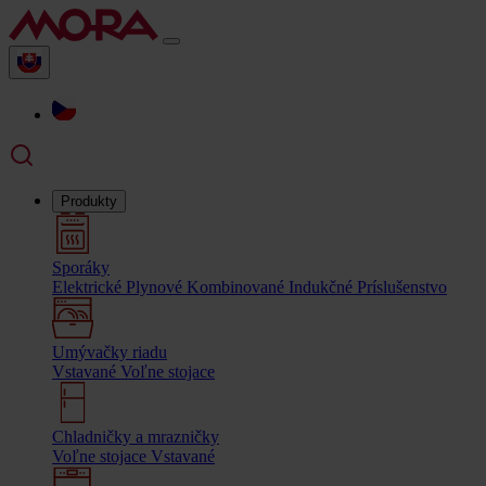
Produkty
Sporáky
Elektrické
Plynové
Kombinované
Indukčné
Príslušenstvo
Umývačky riadu
Vstavané
Voľne stojace
Chladničky a mrazničky
Voľne stojace
Vstavané