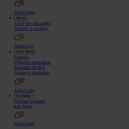
Akční ceny
Akcie
Akcie pre zákazníka
Aktivity a novinky
Akční ceny
Svet Mora
Poradňa
Užitočné informácie
Receptár MORA
Súbory k stiahnutiu
Akční ceny
Kontakty
Firemné kontakty
Kde kúpiť
Akční ceny