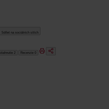
Sdílet na sociálních sítích
stiahnutie
2
Recenzie
0