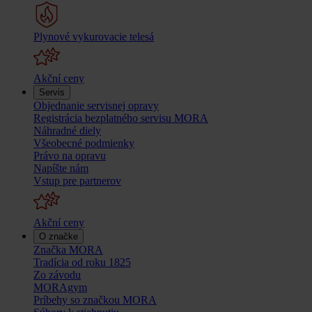
Plynové vykurovacie telesá
Akční ceny
Servis
Objednanie servisnej opravy
Registrácia bezplatného servisu MORA
Náhradné diely
Všeobecné podmienky
Právo na opravu
Napíšte nám
Vstup pre partnerov
Akční ceny
O značke
Značka MORA
Tradícia od roku 1825
Zo závodu
MORAgym
Príbehy so značkou MORA