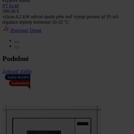
Plynové teleso
PT 6140
399.00 €
výkon 4,2 kW odvod spalin přes zeď vytopí prostor až 95 m3
regulace teploty termostat 10-32 °C
Porovnať
Detail
Podobné
Zobraziť ďalšie