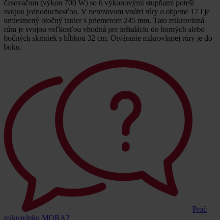
časovačom (výkon 700 W) so 6 výkonovými stupňami poteší
svojou jednoduchosťou. V nerezovom vnútri rúry o objeme 17 l je
umiestnený otočný tanier s priemerom 245 mm. Tato mikrovlnná
rúra je svojou veľkosťou vhodná pre inštaláciu do horných alebo
bočných skriniek s hĺbkou 32 cm. Otváranie mikrovlnnej rúry je do
boku.
Proč
mikrovlnku MORA?