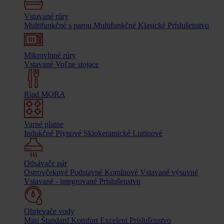
Vstavané rúry
Multifunkčné s parou
Multifunkčné
Klasické
Príslušenstvo
Mikrovlnné rúry
Vstavané
Voľne stojace
Riad MORA
Varné platne
Indukčné
Plynové
Sklokeramické
Liatinové
Odsávače pár
Ostrovčekové
Podstavné
Komínové
Vstavané výsuvné
Vstavané - integrované
Príslušenstvo
Ohrievače vody
Mini
Štandard
Komfort
Excelent
Príslušenstvo