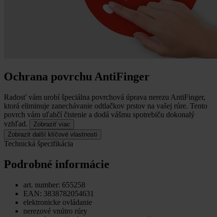
Ochrana povrchu AntiFinger
Radosť vám urobí špeciálna povrchová úprava nerezu AntiFinger,
ktorá eliminuje zanechávanie odtlačkov prstov na vašej rúre.
Tento
povrch vám uľahčí čistenie a dodá vášmu spotrebiču dokonalý
vzhľad.
Zobraziť viac
Zobrazit další klíčové vlastnosti
Technická špecifikácia
Podrobné informácie
art. number: 655258
EAN: 3838782054631
elektronicke ovládanie
nerezové vnútro rúry