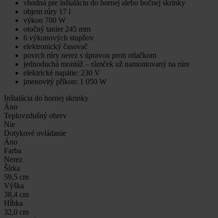
vhodná pre inštaláciu do hornej alebo bočnej skrinky
objem rúry 17 l
výkon 700 W
otočný tanier 245 mm
6 výkonových stupňov
elektronický časovač
povrch rúry nerez s úpravou proti otlačkom
jednoduchá montáž – rámček už namontovaný na rúre
elektrické napätie: 230 V
jmenovitý příkon: 1 050 W
Inštalácia do hornej skrinky
Áno
Teplovzdušný ohrev
Nie
Dotykové ovládanie
Áno
Farba
Nerez
Šírka
59,5 cm
Výška
38,4 cm
Hĺbka
32,0 cm