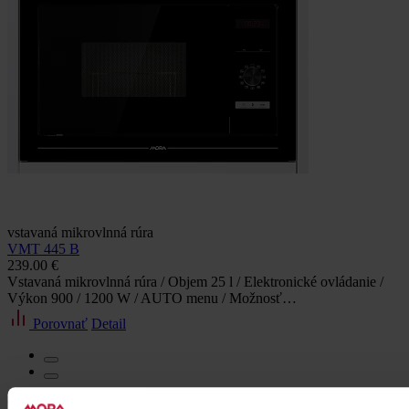
vstavaná mikrovlnná rúra
VMT 445 B
239.00 €
Vstavaná mikrovlnná rúra / Objem 25 l / Elektronické ovládanie /
Výkon 900 / 1200 W / AUTO menu / Možnosť…
Porovnať
Detail
Chcete pomôcť s výberom, alebo potrebujete poradiť s niečím