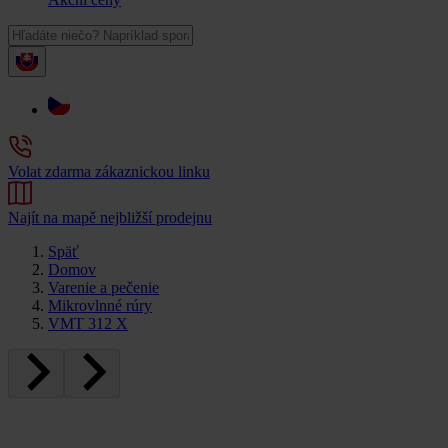
Volat zdarma zákaznickou linku
Najít na mapě nejbližší prodejnu
Späť
Domov
Varenie a pečenie
Mikrovlnné rúry
VMT 312 X