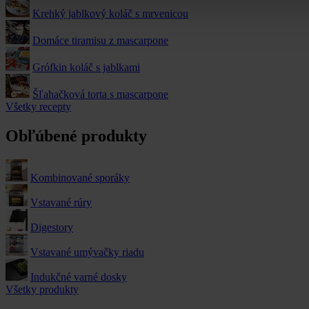
Krehký jablkový koláč s mrvenicou
Domáce tiramisu z mascarpone
Grófkin koláč s jablkami
Šľahačková torta s mascarpone
Všetky recepty
Obľúbené produkty
Kombinované sporáky
Vstavané rúry
Digestory
Vstavané umývačky riadu
Indukčné varné dosky
Všetky produkty