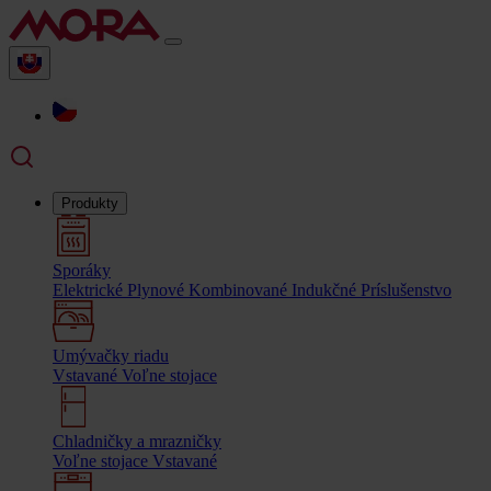
Produkty
Sporáky
Elektrické
Plynové
Kombinované
Indukčné
Príslušenstvo
Umývačky riadu
Vstavané
Voľne stojace
Chladničky a mrazničky
Voľne stojace
Vstavané