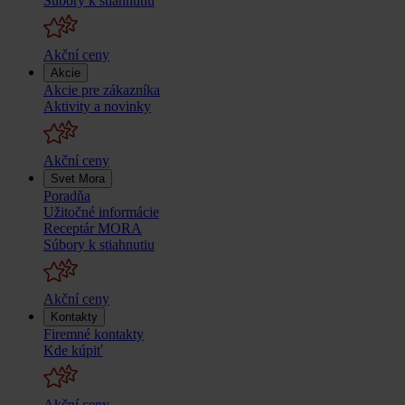
Súbory k stiahnutiu
Akční ceny
Akcie
Akcie pre zákazníka
Aktivity a novinky
Akční ceny
Svet Mora
Poradňa
Užitočné informácie
Receptár MORA
Súbory k stiahnutiu
Akční ceny
Kontakty
Firemné kontakty
Kde kúpiť
Akční ceny