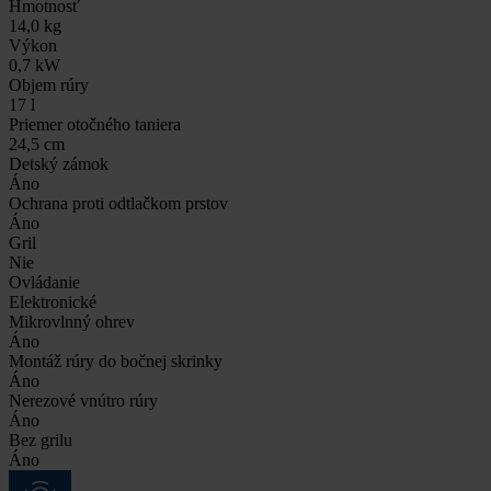
Hmotnosť
14,0 kg
Výkon
0,7 kW
Objem rúry
17 l
Priemer otočného taniera
24,5 cm
Detský zámok
Áno
Ochrana proti odtlačkom prstov
Áno
Gril
Nie
Ovládanie
Elektronické
Mikrovlnný ohrev
Áno
Montáž rúry do bočnej skrinky
Áno
Nerezové vnútro rúry
Áno
Bez grilu
Áno