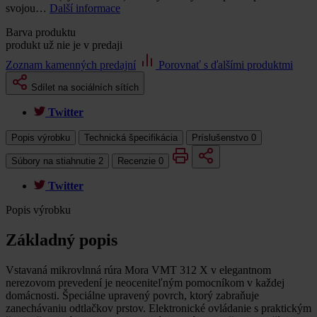
svojou…
Další informace
Barva produktu
produkt už nie je v predaji
Zoznam kamenných predajní
Porovnať s ďalšími produktmi
Sdílet na sociálních sítích
Twitter
Popis výrobku
Technická špecifikácia
Príslušenstvo
0
Súbory na stiahnutie
2
Recenzie
0
Twitter
Popis výrobku
Základný popis
Vstavaná mikrovlnná rúra Mora VMT 312 X v elegantnom
nerezovom prevedení je neoceniteľným pomocníkom v každej
domácnosti. Špeciálne upravený povrch, ktorý zabraňuje
zanechávaniu odtlačkov prstov. Elektronické ovládanie s praktickým