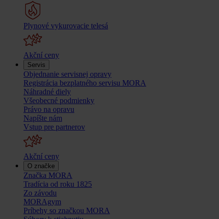
Plynové vykurovacie telesá
Akční ceny
Servis
Objednanie servisnej opravy
Registrácia bezplatného servisu MORA
Náhradné diely
Všeobecné podmienky
Právo na opravu
Napíšte nám
Vstup pre partnerov
Akční ceny
O značke
Značka MORA
Tradícia od roku 1825
Zo závodu
MORAgym
Príbehy so značkou MORA