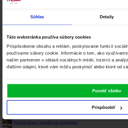
iným?
bezplatná zákaznická linka
0800 105 505
Súhlas
Detaily
Hľadáte svojho najbližšieho predajcu alebo značkovú predajňu?
Ukázať na mape
K varnej platni MORA získate kvalitnú nerezovú panvicu zadarmo.
Viac o akcii
Táto webstránka používa súbory cookies
Prispôsobenie obsahu a reklám, poskytovanie funkcií sociál
Naše recepty
používame súbory cookie. Informácie o tom, ako využívame
našim partnerom v oblasti sociálnych médií, inzercii a analý
ďalšími údajmi, ktoré vám môžu poskytnúť alebo ktoré od vás 
Domáca zemiaková polievka s hubami
Šošovicová polievka
Domáca pizza na plech
Povoliť všetko
Lasagne bolognese s mletým mäsom
Prispôsobiť
Tradičná sviečková na smotane
Pečené kura s koreňovou zeleninou