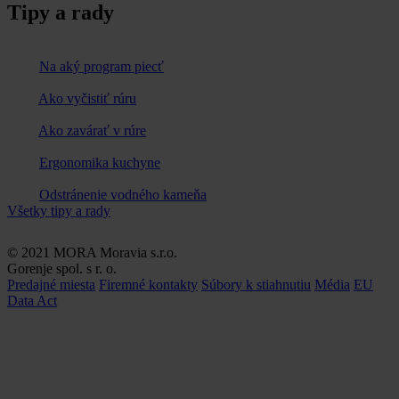
Tipy a rady
Na aký program piecť
Ako vyčistiť rúru
Ako zavárať v rúre
Ergonomika kuchyne
Odstránenie vodného kameňa
Všetky tipy a rady
© 2021 MORA Moravia s.r.o.
Gorenje spol. s r. o.
Predajné miesta
Firemné kontakty
Súbory k stiahnutiu
Média
EU
Data Act