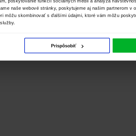
ám, poskytovanie funkcií sociálnych médií a analýza návštevno
vame naše webové stránky, poskytujeme aj našim partnerom v ob
tneri môžu skombinovať s ďalšími údajmi, ktoré vám môžu poskyt
 služby.
Prispôsobiť