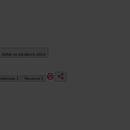
Sdílet na sociálních sítích
stiahnutie
2
Recenzie
0