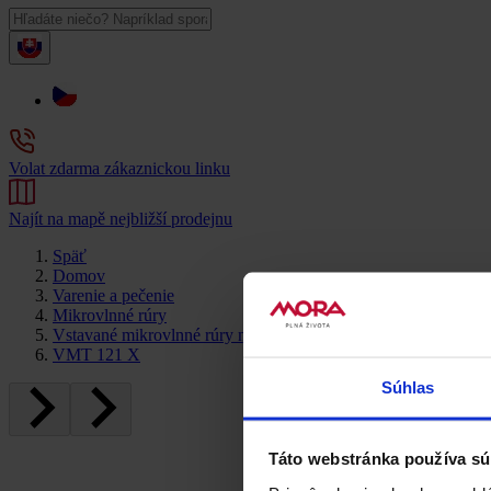
Volat zdarma zákaznickou linku
Najít na mapě nejbližší prodejnu
Späť
Domov
Varenie a pečenie
Mikrovlnné rúry
Vstavané mikrovlnné rúry nerezové
VMT 121 X
Súhlas
Táto webstránka používa sú