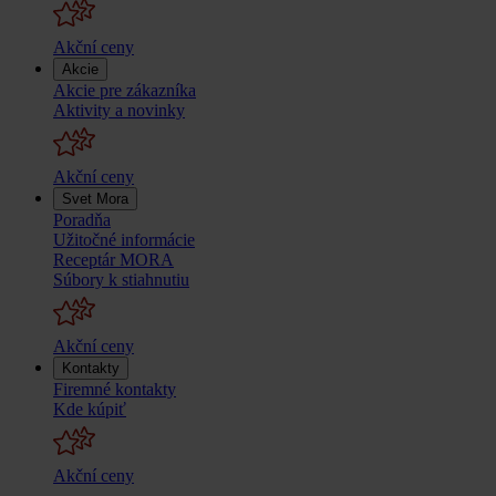
Akční ceny
Akcie
Akcie pre zákazníka
Aktivity a novinky
Akční ceny
Svet Mora
Poradňa
Užitočné informácie
Receptár MORA
Súbory k stiahnutiu
Akční ceny
Kontakty
Firemné kontakty
Kde kúpiť
Akční ceny