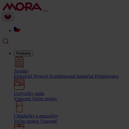
Produkty
Sporáky
Elektrické
Plynové
Kombinované
Indukčné
Príslušenstvo
Umývačky riadu
Vstavané
Voľne stojace
Chladničky a mrazničky
Voľne stojace
Vstavané