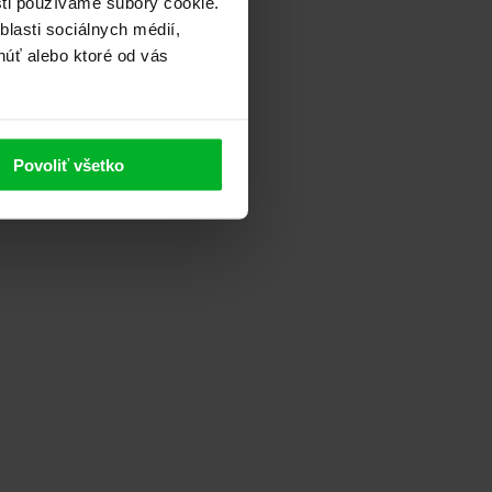
sti používame súbory cookie.
lasti sociálnych médií,
núť alebo ktoré od vás
Povoliť všetko