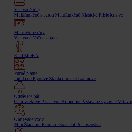
Vstavané rúry
Multifunkčné s parou
Multifunkčné
Klasické
Príslušenstvo
Mikrovlnné rúry
Vstavané
Voľne stojace
Riad MORA
Varné platne
Indukčné
Plynové
Sklokeramické
Liatinové
Odsávače pár
Ostrovčekové
Podstavné
Komínové
Vstavané výsuvné
Vstavan
Ohrievače vody
Mini
Štandard
Komfort
Excelent
Príslušenstvo