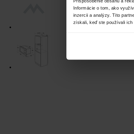
Prispôsobenie obsahu a rekl
Informácie o tom, ako využí
inzercii a analýzy. Títo par
získali, keď ste používali ich