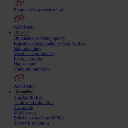
Plynové vykurovacie telesá
Akční ceny
Servis
Objednanie servisnej opravy
Registrácia bezplatného servisu MORA
Náhradné diely
Všeobecné podmienky
Právo na opravu
Napíšte nám
Vstup pre partnerov
Akční ceny
O značke
Značka MORA
Tradícia od roku 1825
Zo závodu
MORAgym
Príbehy so značkou MORA
Súbory k stiahnutiu