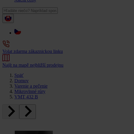
Volat zdarma zákaznickou linku
Najít na mapě nejbližší prodejnu
Späť
Domov
Varenie a pečenie
Mikrovlnné rúry
VMT 432 B