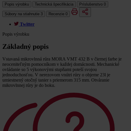
Popis výrobku
Technická špecifikácia
Príslušenstvo
0
Súbory na stiahnutie
3
Recenzie
0
Twitter
Popis výrobku
Základný popis
Vstavaná mikrovlnná rúra MORA VMT 432 B v čiernej farbe je
neoceniteľným pomocníkom v každej domácnosti. Mechanické
ovládanie so 5 výkonovými stupňami poteší svojou
jednoduchosťou. V nerezovom vnútri rúry o objeme 23l je
umiestnený otočný tanier s priemerom 315 mm. Otváranie
mikrovlnnej rúry je do boku.