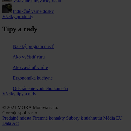
Vstavané umývačky riadu
Indukčné varné dosky
Všetky produkty
Tipy a rady
Na aký program piecť
Ako vyčistiť rúru
Ako zavárať v rúre
Ergonomika kuchyne
Odstránenie vodného kameňa
Všetky tipy a rady
© 2021 MORA Moravia s.r.o.
Gorenje spol. s r. o.
Predajné miesta
Firemné kontakty
Súbory k stiahnutiu
Média
EU
Data Act