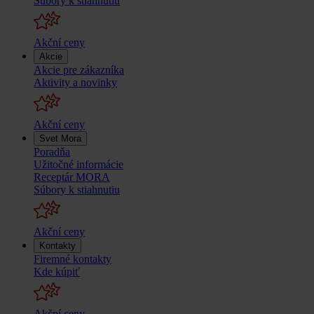
Súbory k stiahnutiu
Akční ceny
Akcie
Akcie pre zákazníka
Aktivity a novinky
Akční ceny
Svet Mora
Poradňa
Užitočné informácie
Receptár MORA
Súbory k stiahnutiu
Akční ceny
Kontakty
Firemné kontakty
Kde kúpiť
Akční ceny