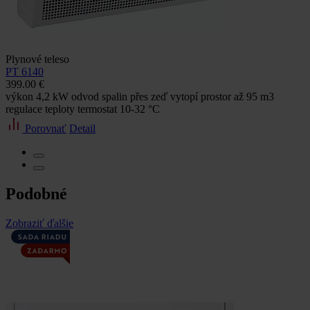
Plynové teleso
PT 6140
399.00 €
výkon 4,2 kW odvod spalin přes zeď vytopí prostor až 95 m3
regulace teploty termostat 10-32 °C
Porovnať
Detail
Podobné
Zobraziť ďalšie