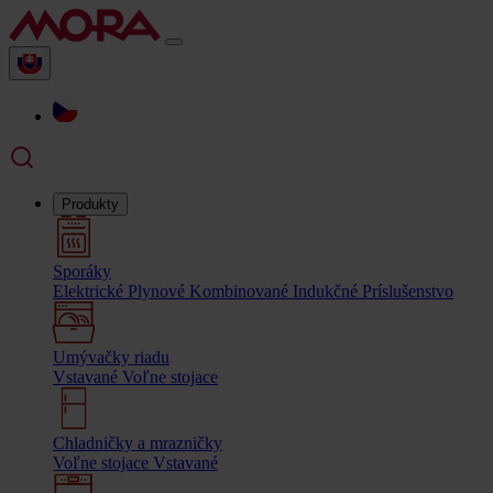
Produkty
Sporáky
Elektrické
Plynové
Kombinované
Indukčné
Príslušenstvo
Umývačky riadu
Vstavané
Voľne stojace
Chladničky a mrazničky
Voľne stojace
Vstavané