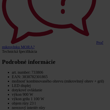
Proč
mikrovlnku MORA?
Technická špecifikácia
Podrobné informácie
art. number: 733806
EAN: 3838782301865
možnosť kombinovaného ohrevu (mikrovlnný ohrev + gril)
LED displej
dotykové ovládanie
výkon 900 W
výkon grilu 1 100 W
objem rúry 23 l
nerezový interiér rúry