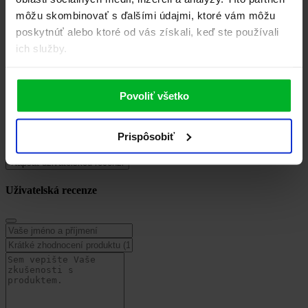
môžu skombinovať s ďalšími údajmi, ktoré vám môžu
Produktový list
poskytnúť alebo ktoré od vás získali, keď ste používali
ich služby.
HI-RES foto
JPG, 31.45 KB
Povoliť všetko
Inštukcie pre používanie...
PDF, 115.79 KB
Prispôsobiť
Recenzie
0
Buďte první, kdo produkt VMT 432 B ohodnotí.
Napsat uživatelskou recenzi
Uživatelská recenze