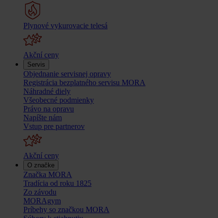
Plynové vykurovacie telesá
Akční ceny
Servis
Objednanie servisnej opravy
Registrácia bezplatného servisu MORA
Náhradné diely
Všeobecné podmienky
Právo na opravu
Napíšte nám
Vstup pre partnerov
Akční ceny
O značke
Značka MORA
Tradícia od roku 1825
Zo závodu
MORAgym
Príbehy so značkou MORA