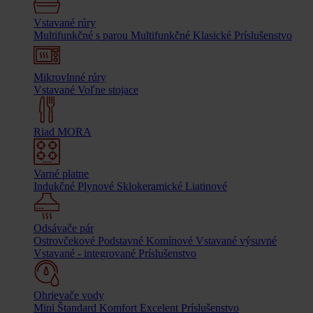
Vstavané rúry
Multifunkčné s parou
Multifunkčné
Klasické
Príslušenstvo
Mikrovlnné rúry
Vstavané
Voľne stojace
Riad MORA
Varné platne
Indukčné
Plynové
Sklokeramické
Liatinové
Odsávače pár
Ostrovčekové
Podstavné
Komínové
Vstavané výsuvné
Vstavané - integrované
Príslušenstvo
Ohrievače vody
Mini
Štandard
Komfort
Excelent
Príslušenstvo