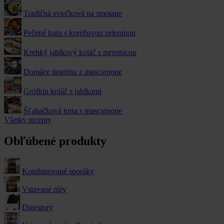
Tradičná sviečková na smotane
Pečené kura s koreňovou zeleninou
Krehký jablkový koláč s mrvenicou
Domáce tiramisu z mascarpone
Grófkin koláč s jablkami
Šľahačková torta s mascarpone
Všetky recepty
Obľúbené produkty
Kombinované sporáky
Vstavané rúry
Digestory