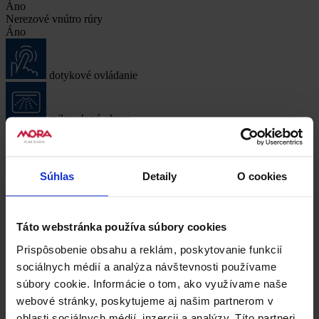
Áno
Nerezové vnútro rúry
Áno
dotykové ovládanie
mikrovlnný ohrev
nerezové vnútro rúry
Príslušenstvo
0
Súhlas
Detaily
O cookies
Příslušenství k dokoupení
Táto webstránka používa súbory cookies
K produktu VMT 432 B není žádné příslušenství k dokoupení.
Prispôsobenie obsahu a reklám, poskytovanie funkcií
Súbory na stiahnutie
3
sociálnych médií a analýza návštevnosti používame
súbory cookie. Informácie o tom, ako využívame naše
Dokumenty k stiahnutiu
webové stránky, poskytujeme aj našim partnerom v
oblasti sociálnych médií, inzercii a analýzy. Títo partneri