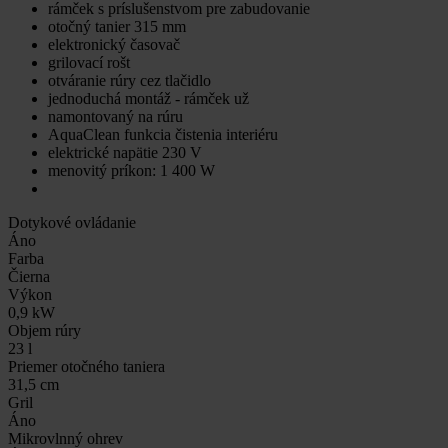
rámček s príslušenstvom pre zabudovanie
otočný tanier 315 mm
elektronický časovač
grilovací rošt
otváranie rúry cez tlačidlo
jednoduchá montáž - rámček už
namontovaný na rúru
AquaClean funkcia čistenia interiéru
elektrické napätie 230 V
menovitý príkon: 1 400 W
Dotykové ovládanie
Áno
Farba
Čierna
Výkon
0,9 kW
Objem rúry
23 l
Priemer otočného taniera
31,5 cm
Gril
Áno
Mikrovlnný ohrev