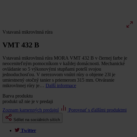
Vstavaná mikrovlnná rúra
VMT 432 B
Vstavaná mikrovlnná rúra MORA VMT 432 B v čiernej farbe je
neoceniteľným pomocníkom v každej domácnosti. Mechanické
ovládanie so 5 výkonovými stupňami poteší svojou
jednoduchosťou. V nerezovom vnútri rúry o objeme 23l je
umiestnený otočný tanier s priemerom 315 mm. Otváranie
mikrovlnnej rúry je…
Další informace
Barva produktu
produkt už nie je v predaji
Zoznam kamenných predajní
Porovnať s ďalšími produktmi
Sdílet na sociálních sítích
Twitter