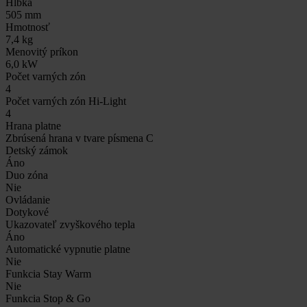
Hĺbka
505 mm
Hmotnosť
7,4 kg
Menovitý príkon
6,0 kW
Počet varných zón
4
Počet varných zón Hi-Light
4
Hrana platne
Zbrúsená hrana v tvare písmena C
Detský zámok
Áno
Duo zóna
Nie
Ovládanie
Dotykové
Ukazovateľ zvyškového tepla
Áno
Automatické vypnutie platne
Nie
Funkcia Stay Warm
Nie
Funkcia Stop & Go