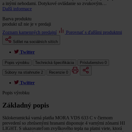
a inými nehodami. Dotykové ovládanie so zvukovým…
Další informace
Barva produktu
produkt už nie je v predaji
Zoznam kamenných predajní
Porovnať s ďalšími produktmi
Sdílet na sociálních sítích
Twitter
Popis výrobku
Technická špecifikácia
Príslušenstvo
0
Súbory na stiahnutie
2
Recenzie
0
Twitter
Popis výrobku
Základný popis
Sklokeramická varná platňa MORA VDS 633 C v čiernom
prevedení so zbrúsenými hranami disponuje 4 varnými zónami HI
LIGHT. S ukazovateľom zvyškového tepla na platni viete, ktorá