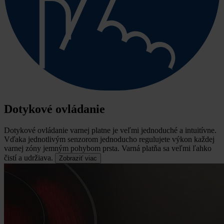
Dotykové ovládanie
Dotykové ovládanie varnej platne je veľmi jednoduché a intuitívne.
Vďaka jednotlivým senzorom jednoducho regulujete výkon každej
varnej zóny jemným pohybom prsta. Varná platňa sa veľmi ľahko
čistí a udržiava.
Zobraziť viac