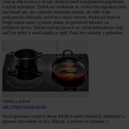
zóna je ešte horúca a ste tak chránení pred nepríjemným popálením
a inými nehodami. Dotykové ovládanie so zvukovým signálom bolo
navrhnuté tak, aby zaberalo minimum miesta, ale stále Vám
poskytovalo dokonalý prehľad o stave varenia. Praktická funkcia
StopControl zaistí vypnutie platne pri pretečení tekutiny na
ovládacie prvky. Sklokeramický povrch sa veľmi jednoducho čistí,
stačí ho utrieť a varná platňa je opäť čistá, bez námahy a pohodlne.
Vaření a pečení
Jak vybrat varnou desku
Nová generace varných desek MORA nabízí indukční, elektrické a
plynové provedení ve více šířkách. Zaručeně si vyberete :)