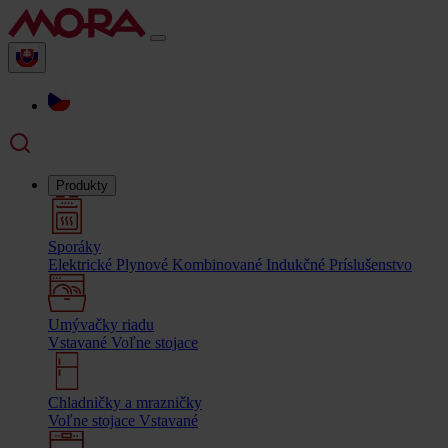
Produkty
Sporáky
Elektrické
Plynové
Kombinované
Indukčné
Príslušenstvo
Umývačky riadu
Vstavané
Voľne stojace
Chladničky a mrazničky
Voľne stojace
Vstavané