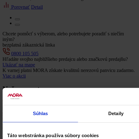
Porovnať
Detail
Chcete pomôcť s výberom, alebo potrebujete poradiť s niečím
iným?
bezplatná zákaznická linka
0800 105 505
Hľadáte svojho najbližšieho predajcu alebo značkovú predajňu?
Ukázať na mape
K varnej platni MORA získate kvalitnú nerezovú panvicu zadarmo.
Viac o akcii
Naše recepty
Domáca zemiaková polievka s hubami
Súhlas
Detaily
Šošovicová polievka
Domáca pizza na plech
Táto webstránka používa súbory cookies