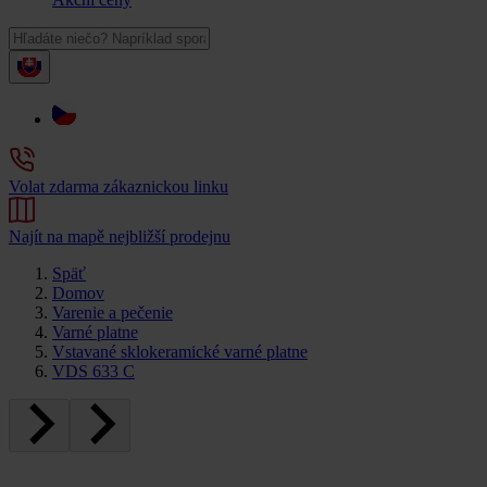
Volat zdarma zákaznickou linku
Najít na mapě nejbližší prodejnu
Späť
Domov
Varenie a pečenie
Varné platne
Vstavané sklokeramické varné platne
VDS 633 C