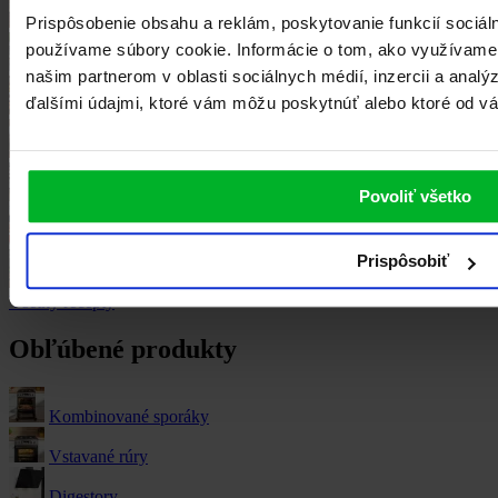
Lasagne bolognese s mletým mäsom
Prispôsobenie obsahu a reklám, poskytovanie funkcií sociál
používame súbory cookie. Informácie o tom, ako využívame
Tradičná sviečková na smotane
našim partnerom v oblasti sociálnych médií, inzercii a analý
ďalšími údajmi, ktoré vám môžu poskytnúť alebo ktoré od vás 
Pečené kura s koreňovou zeleninou
Krehký jablkový koláč s mrvenicou
Domáce tiramisu z mascarpone
Povoliť všetko
Grófkin koláč s jablkami
Prispôsobiť
Šľahačková torta s mascarpone
Všetky recepty
Obľúbené produkty
Kombinované sporáky
Vstavané rúry
Digestory