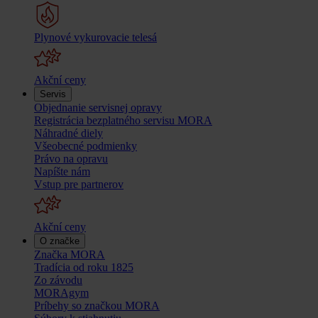
Plynové vykurovacie telesá
Akční ceny
Servis
Objednanie servisnej opravy
Registrácia bezplatného servisu MORA
Náhradné diely
Všeobecné podmienky
Právo na opravu
Napíšte nám
Vstup pre partnerov
Akční ceny
O značke
Značka MORA
Tradícia od roku 1825
Zo závodu
MORAgym
Príbehy so značkou MORA