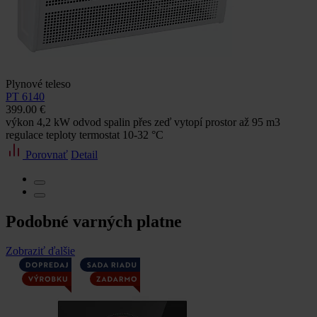
Plynové teleso
PT 6140
399.00 €
výkon 4,2 kW odvod spalin přes zeď vytopí prostor až 95 m3
regulace teploty termostat 10-32 °C
Porovnať
Detail
Podobné varných platne
Zobraziť ďalšie