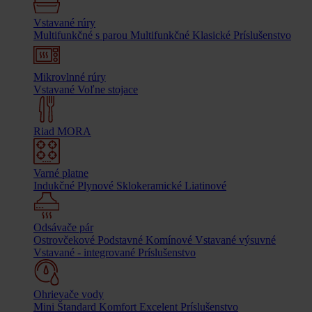
Vstavané rúry
Multifunkčné s parou
Multifunkčné
Klasické
Príslušenstvo
Mikrovlnné rúry
Vstavané
Voľne stojace
Riad MORA
Varné platne
Indukčné
Plynové
Sklokeramické
Liatinové
Odsávače pár
Ostrovčekové
Podstavné
Komínové
Vstavané výsuvné
Vstavané - integrované
Príslušenstvo
Ohrievače vody
Mini
Štandard
Komfort
Excelent
Príslušenstvo