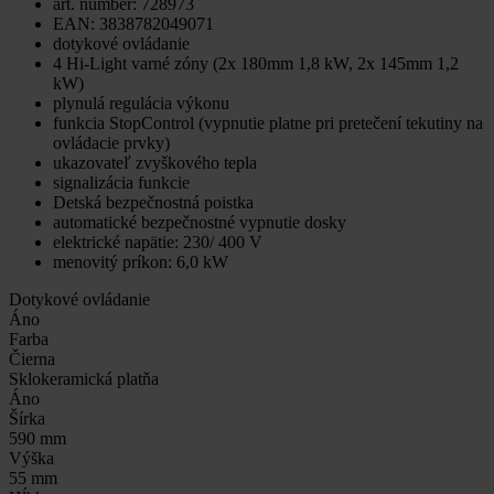
art. number: 728973
EAN: 3838782049071
dotykové ovládanie
4 Hi-Light varné zóny (2x 180mm 1,8 kW, 2x 145mm 1,2
kW)
plynulá regulácia výkonu
funkcia StopControl (vypnutie platne pri pretečení tekutiny na
ovládacie prvky)
ukazovateľ zvyškového tepla
signalizácia funkcie
Detská bezpečnostná poistka
automatické bezpečnostné vypnutie dosky
elektrické napätie: 230/ 400 V
menovitý príkon: 6,0 kW
Dotykové ovládanie
Áno
Farba
Čierna
Sklokeramická platňa
Áno
Šírka
590 mm
Výška
55 mm