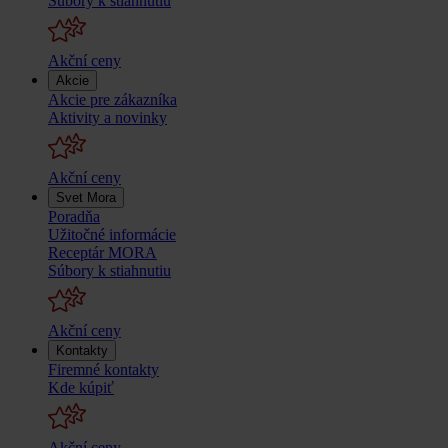
Súbory k stiahnutiu
Akční ceny
Akcie
Akcie pre zákazníka
Aktivity a novinky
Akční ceny
Svet Mora
Poradňa
Užitočné informácie
Receptár MORA
Súbory k stiahnutiu
Akční ceny
Kontakty
Firemné kontakty
Kde kúpiť
Akční ceny