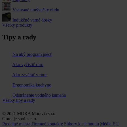
Vstavané umývačky riadu
Indukčné varné dosky
Všetky produkty
Tipy a rady
Na aký program piecť
Ako vyčistiť rúru
Ako zavárať v rúre
Ergonomika kuchyne
Odstránenie vodného kameňa
Všetky tipy a rady
© 2021 MORA Moravia s.r.o.
Gorenje spol. s r. o.
Predajné miesta
Firemné kontakty
Súbory k stiahnutiu
Média
EU