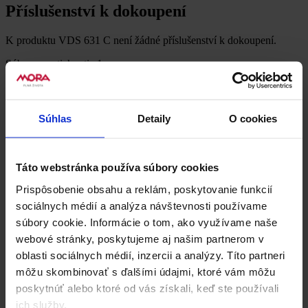
Příslušenství k dokoupení
K produktu VDS 631 C není žádné příslušenství k dokoupení.
Súbory na stiahnutie
1
Dokumenty k stiahnutiu
Súhlas
Detaily
O cookies
Produktový list
Recenzie
0
Táto webstránka používa súbory cookies
Buďte první, kdo produkt VDS 631 C ohodnotí.
Napsat uživatelskou recenzi
Prispôsobenie obsahu a reklám, poskytovanie funkcií
sociálnych médií a analýza návštevnosti používame
Uživatelská recenze
súbory cookie. Informácie o tom, ako využívame naše
webové stránky, poskytujeme aj našim partnerom v
oblasti sociálnych médií, inzercii a analýzy. Títo partneri
môžu skombinovať s ďalšími údajmi, ktoré vám môžu
poskytnúť alebo ktoré od vás získali, keď ste používali
ich služby.