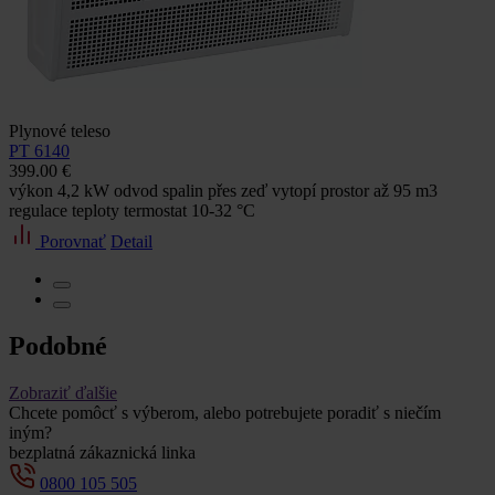
Plynové teleso
PT 6140
399.00 €
výkon 4,2 kW odvod spalin přes zeď vytopí prostor až 95 m3
regulace teploty termostat 10-32 °C
Porovnať
Detail
Podobné
Zobraziť ďalšie
Chcete pomôcť s výberom, alebo potrebujete poradiť s niečím
iným?
bezplatná zákaznická linka
0800 105 505