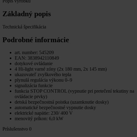
Popis výrobku
Základný popis
Technická špecifikácia
Podrobné informácie
art. number: 545209
EAN: 3838942110849
dotykové ovládanie
4 Hi-light varné zóny (2x 180 mm, 2x 145 mm)
ukazovateľ zvyškového tepla
plynulá regulácia výkonu 0–9
signalizácia funkcie
funkcia STOP CONTROL (vypnutie pri pretečení tekutiny na
ovládacie prvky)
detská bezpečnostná poistka (uzamknutie dosky)
automatické bezpečnostné vypnutie dosky
elektrické napätie: 230/ 400 V
menovitý príkon: 6,0 kW
Príslušenstvo
0