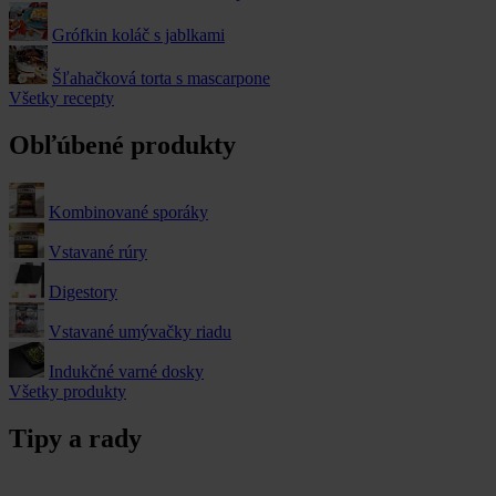
Grófkin koláč s jablkami
Šľahačková torta s mascarpone
Všetky recepty
Obľúbené produkty
Kombinované sporáky
Vstavané rúry
Digestory
Vstavané umývačky riadu
Indukčné varné dosky
Všetky produkty
Tipy a rady