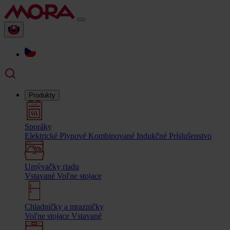
Produkty
Sporáky
Elektrické
Plynové
Kombinované
Indukčné
Príslušenstvo
Umývačky riadu
Vstavané
Voľne stojace
Chladničky a mrazničky
Voľne stojace
Vstavané