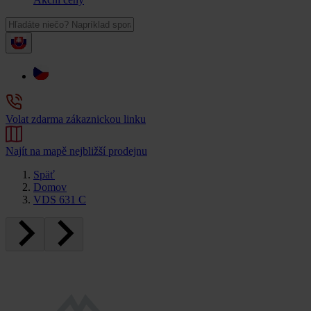
Volat zdarma zákaznickou linku
Najít na mapě nejbližší prodejnu
Späť
Domov
VDS 631 C