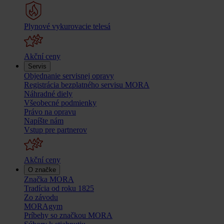
Plynové vykurovacie telesá
Akční ceny
Servis
Objednanie servisnej opravy
Registrácia bezplatného servisu MORA
Náhradné diely
Všeobecné podmienky
Právo na opravu
Napíšte nám
Vstup pre partnerov
Akční ceny
O značke
Značka MORA
Tradícia od roku 1825
Zo závodu
MORAgym
Príbehy so značkou MORA