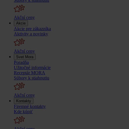
Súbory k stiahnutiu
Akční ceny
Akcie
Akcie pre zákazníka
Aktivity a novinky
Akční ceny
Svet Mora
Poradňa
Užitočné informácie
Receptár MORA
Súbory k stiahnutiu
Akční ceny
Kontakty
Firemné kontakty
Kde kúpiť
Akční ceny