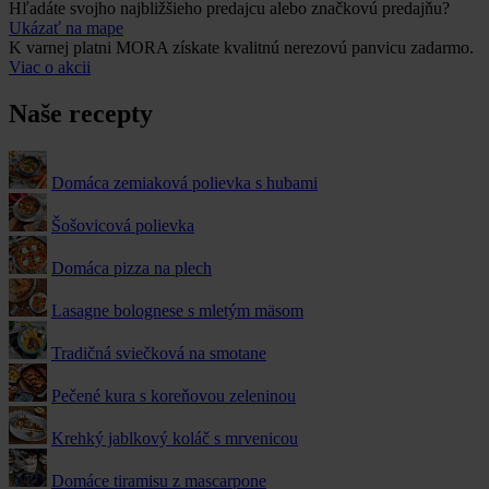
Hľadáte svojho najbližšieho predajcu alebo značkovú predajňu?
Ukázať na mape
K varnej platni MORA získate kvalitnú nerezovú panvicu zadarmo.
Viac o akcii
Naše recepty
Domáca zemiaková polievka s hubami
Šošovicová polievka
Domáca pizza na plech
Lasagne bolognese s mletým mäsom
Tradičná sviečková na smotane
Pečené kura s koreňovou zeleninou
Krehký jablkový koláč s mrvenicou
Domáce tiramisu z mascarpone