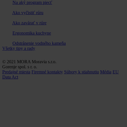
Na aký program piecť
Ako vyčistiť rúru
Ako zavárať v rúre
Ergonomika kuchyne
Odstránenie vodného kameňa
Všetky tipy a rady
© 2021 MORA Moravia s.r.o.
Gorenje spol. s r. o.
Predajné miesta
Firemné kontakty
Súbory k stiahnutiu
Média
EU
Data Act