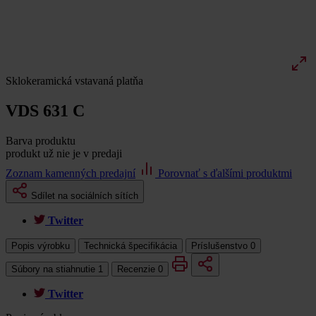
Sklokeramická vstavaná platňa
VDS 631 C
Barva produktu
produkt už nie je v predaji
Zoznam kamenných predajní
Porovnať s ďalšími produktmi
Sdílet na sociálních sítích
Twitter
Popis výrobku
Technická špecifikácia
Príslušenstvo
0
Súbory na stiahnutie
1
Recenzie
0
Twitter