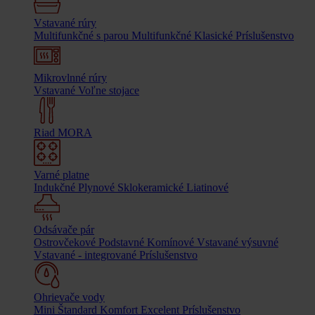
Vstavané rúry
Multifunkčné s parou
Multifunkčné
Klasické
Príslušenstvo
Mikrovlnné rúry
Vstavané
Voľne stojace
Riad MORA
Varné platne
Indukčné
Plynové
Sklokeramické
Liatinové
Odsávače pár
Ostrovčekové
Podstavné
Komínové
Vstavané výsuvné
Vstavané - integrované
Príslušenstvo
Ohrievače vody
Mini
Štandard
Komfort
Excelent
Príslušenstvo