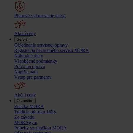
Plynové vykurovacie telesá
Akční ceny
Servis
Objednanie servisnej opravy
Registrácia bezplatného servisu MORA
Náhradné diely
Všeobecné podmienky
Právo na opravu
Napíšte nám
Vstup pre partnerov
Akční ceny
O značke
Značka MORA
Tradícia od roku 1825
Zo závodu
MORAgym
Príbehy so značkou MORA