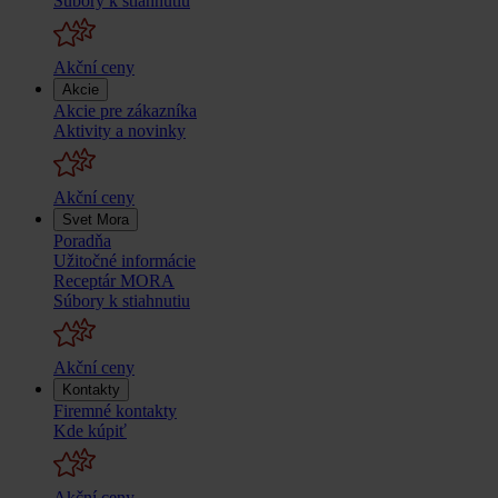
Súbory k stiahnutiu
Akční ceny
Akcie
Akcie pre zákazníka
Aktivity a novinky
Akční ceny
Svet Mora
Poradňa
Užitočné informácie
Receptár MORA
Súbory k stiahnutiu
Akční ceny
Kontakty
Firemné kontakty
Kde kúpiť
Akční ceny