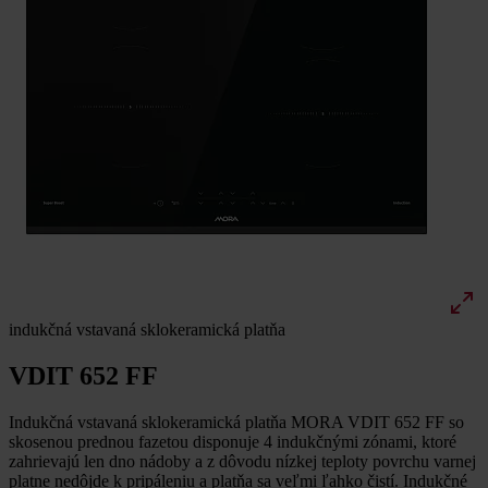
indukčná vstavaná sklokeramická platňa
VDIT 652 FF
Indukčná vstavaná sklokeramická platňa MORA VDIT 652 FF so
skosenou prednou fazetou disponuje 4 indukčnými zónami, ktoré
zahrievajú len dno nádoby a z dôvodu nízkej teploty povrchu varnej
platne nedôjde k pripáleniu a platňa sa veľmi ľahko čistí. Indukčné