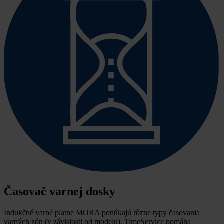
Časovač varnej dosky
Indukčné varné platne MORA ponúkajú rôzne typy časovania
varných zón (v závislosti od modelu).
TimeService pomáha