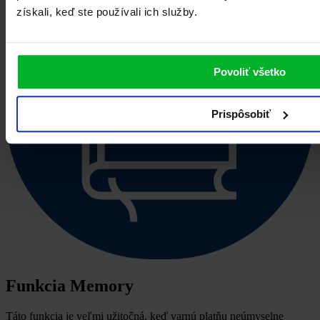
získali, keď ste používali ich služby.
Povoliť všetko
Prispôsobiť
Funkcia Memory
Táto funkcia je veľmi užitočná, keď varnú platňu neúmyselne