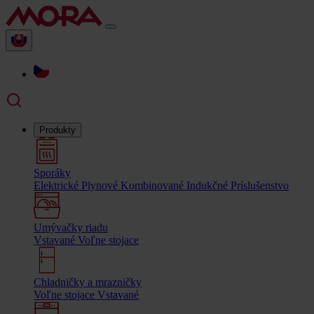
Produkty
Sporáky
Elektrické
Plynové
Kombinované
Indukčné
Príslušenstvo
Umývačky riadu
Vstavané
Voľne stojace
Chladničky a mrazničky
Voľne stojace
Vstavané