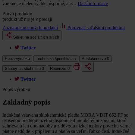
varenie je nielen rýchle, úsporné, ale…
Další informace
Barva produktu
produkt už nie je v predaji
Zoznam kamenných predajní
Porovnať s ďalšími produktmi
Sdílet na sociálních sítích
Twitter
Popis výrobku
Technická špecifikácia
Príslušenstvo
0
Súbory na stiahnutie
3
Recenzie
0
Twitter
Popis výrobku
Základný popis
Indukčná vstavaná sklokeramická platňa MORA VDIT 652 FF so
skosenou prednou fazetou disponuje 4 indukčnými zónami, ktoré
zahrievajú len dno nádoby a z dôvodu nízkej teploty povrchu varnej
platne nedôjde k pripáleniu a platňa sa veľmi ľahko čistí. Indukčné