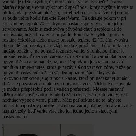
varenie je nielen rýchle, úsporné, ale aj veľmi bezpečné. Varná
platňa disponuje extra výkonom SuperBoost, ktorý zvyšuje intenzitu
ohrievania, pre skrátenie času, potrebného na ohrev. Veľkej rodine
sa bude určite hodiť funkcie KeepWarm. Tá udržuje pokrm v pri
konštantnej teplote 70 °C, kým nenastane správny čas pre jeho
servírovanie. Jedlo si zachováva pôvodnú chuť a teplotu až do
podávania, bez toho aby sa pripálilo. Funkcia EasyMelt pomaly
roztápa čokoládu alebo maslo pri stálej teplote 42 °C, čím vytvára
dokonalé podmienky na roztápanie bez pripálenia. Túto funkciu je
možné použiť aj na pomalé rozmrazovanie. S funkciou Timer je
možné nastaviť časovač varenia až na 99 minút a varná platňa sa po
uplynutí času automaticky vypne. Doplnkom je tzv. kuchynská
minútka TimeMinutes, ktorá je nezávislá od varných zóny, takže po
uplynutí nastaveného času vás len upozorní špeciálny zvuk.
Šikovnou funkciou je aj funkcia Pause, ktorá pri nečakanej situácii
dočasne pozastaví varenie bez straty nastavení. Niektoré nastavenia
je možné prispôsobiť podľa vašich preferencií. Môžete nastaviť
dĺžku a hlasitosť zvuku. Funkcia Memory sa vám zíde vtedy, keď
nechtiac vypnete varnú platňu. Máte päť sekúnd na to, aby ste
obnovili naposledy použité nastavenia varnej platne, čo sa vám zíde
najmä vtedy, keď varíte viac ako len jedno jedlo s viacerými
nastaveniami.