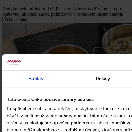
Kedykoľvek, vďaka funkcii Pause môžete zastaviť varenie a po
opätovnej aktivácii znova pokračovať s rovnakými nastaveniami.
Zobraziť viac
Súhlas
Detaily
Táto webstránka používa súbory cookies
Prispôsobenie obsahu a reklám, poskytovanie funkcií sociál
návštevnosti používame súbory cookie. Informácie o tom, 
stránky, poskytujeme aj našim partnerom v oblasti sociálnych
partneri môžu skombinovať s ďalšími údajmi, ktoré vám môž