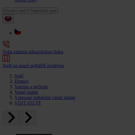
Volat zdarma zákaznickou linku
Najít na mapě nejbližší prodejnu
Späť
Domov
Varenie a pečenie
Varné platne
Vstavané indukčné varné platne
VDIT 652 FF