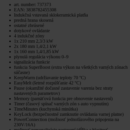
art. number: 737373
EAN: 3838782455308
Indukčná vstavaná sklokeramická platňa
predná hrana skosená
ostatné zbrúsené
dotykové ovládanie
4 indukčné zóny
1x 210 mm 2,3/3 kW
2x 180 mm 1,4/2,1 kW
1x 160 mm 1,4/1,85 kW
plynulá regulácia výkonu 0–9
signalizácia funkcie
funkcia SuperBoost (extra výkon na všetkých varných zónach
súčasne)
KeepWarm (udržiavanie teploty 70 °C)
EasyMelt (šetrné rozpúšťanie 42 °C)
Pause (okamžité dočasné zastavenie varenia bez straty
nastavených parametrov)
Memory (pamäťová funkcia pre obnovenie nastavení)
Timer (časový spínač varných zón s auto vypnutím)
TimeMinutes (kuchynská minútka)
KeyLock (bezpečnostné zamknutie ovládania varnej platne)
PowerConnection (možnosť jednofázového pripojenia na
230V/16A)
možnosť personalizácie nastavení (dĺžka a hlasitosť