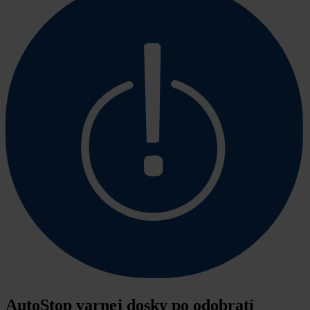
AutoStop varnej dosky po odobratí