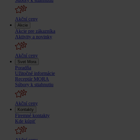
Súbory k stiahnutiu
Akční ceny
Akcie
Akcie pre zákazníka
Aktivity a novinky
Akční ceny
Svet Mora
Poradňa
Užitočné informácie
Receptár MORA
Súbory k stiahnutiu
Akční ceny
Kontakty
Firemné kontakty
Kde kúpiť
Akční ceny