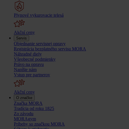
Plynové vykurovacie telesá
Akční ceny
Servis
Objednanie servisnej opravy
Registrácia bezplatného servisu MORA
Náhradné diely
Všeobecné podmienky
Právo na opravu
Napíšte nám
Vstup pre partnerov
Akční ceny
O značke
Značka MORA
Tradícia od roku 1825
Zo závodu
MORAgym
Príbehy so značkou MORA