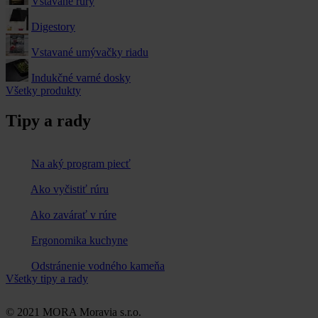
Vstavané rúry
Digestory
Vstavané umývačky riadu
Indukčné varné dosky
Všetky produkty
Tipy a rady
Na aký program piecť
Ako vyčistiť rúru
Ako zavárať v rúre
Ergonomika kuchyne
Odstránenie vodného kameňa
Všetky tipy a rady
© 2021 MORA Moravia s.r.o.