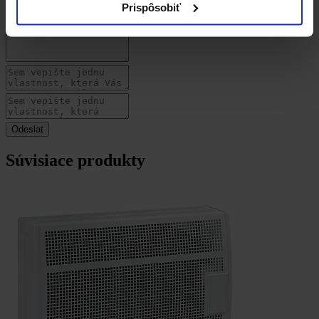
Prispôsobiť
Súvisiace produkty