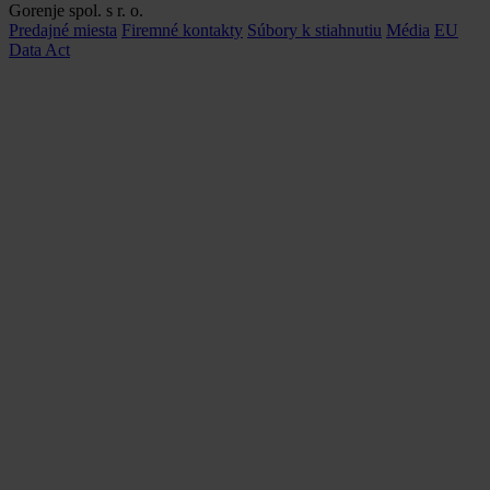
Gorenje spol. s r. o.
Predajné miesta
Firemné kontakty
Súbory k stiahnutiu
Média
EU
Data Act