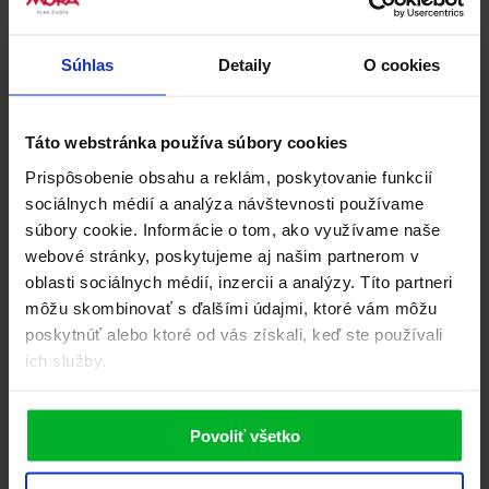
K produktu VDIS 642 FF není žádné příslušenství k dokoupení.
Súbory na stiahnutie
2
Súhlas
Detaily
O cookies
Dokumenty k stiahnutiu
Táto webstránka používa súbory cookies
Prispôsobenie obsahu a reklám, poskytovanie funkcií
Produktový list
sociálnych médií a analýza návštevnosti používame
súbory cookie. Informácie o tom, ako využívame naše
webové stránky, poskytujeme aj našim partnerom v
Inštrukcie pre používanie...
PDF, 0 KB
oblasti sociálnych médií, inzercii a analýzy. Títo partneri
Recenzie
0
môžu skombinovať s ďalšími údajmi, ktoré vám môžu
Buďte první, kdo produkt VDIS 642 FF ohodnotí.
poskytnúť alebo ktoré od vás získali, keď ste používali
Napsat uživatelskou recenzi
ich služby.
Uživatelská recenze
Povoliť všetko