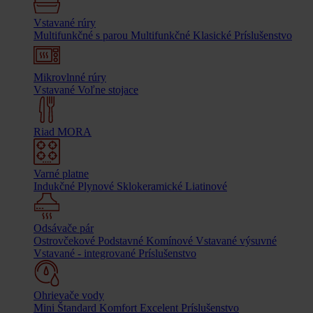
Vstavané rúry
Multifunkčné s parou
Multifunkčné
Klasické
Príslušenstvo
Mikrovlnné rúry
Vstavané
Voľne stojace
Riad MORA
Varné platne
Indukčné
Plynové
Sklokeramické
Liatinové
Odsávače pár
Ostrovčekové
Podstavné
Komínové
Vstavané výsuvné
Vstavané - integrované
Príslušenstvo
Ohrievače vody
Mini
Štandard
Komfort
Excelent
Príslušenstvo