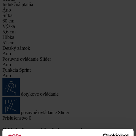
Indukčná platňa
Áno
Šírka
60 cm
Výška
5,6 cm
Hĺbka
51 cm
Detský zámok
Áno
Posuvné ovládanie Slider
Áno
Funkcia Sprint
Áno
dotykové ovládanie
posuvné ovládanie Slider
Príslušenstvo
0
Příslušenství k dokoupení