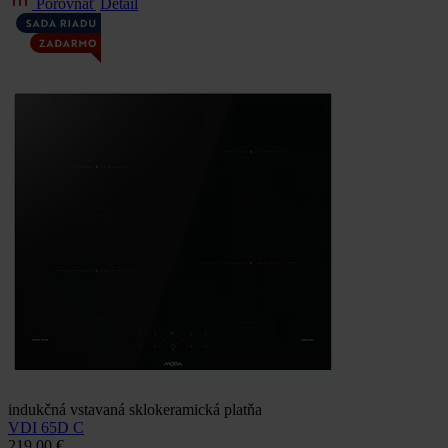
Porovnať
Detail
indukčná vstavaná sklokeramická platňa
VDI 65D C
219.00 €