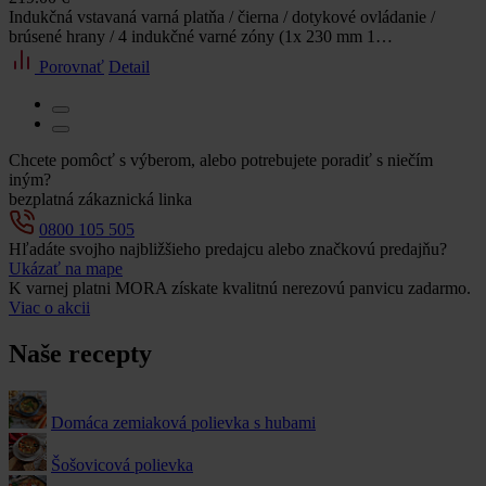
Indukčná vstavaná varná platňa / čierna / dotykové ovládanie /
brúsené hrany / 4 indukčné varné zóny (1x 230 mm 1…
Porovnať
Detail
Chcete pomôcť s výberom, alebo potrebujete poradiť s niečím
iným?
bezplatná zákaznická linka
0800 105 505
Hľadáte svojho najbližšieho predajcu alebo značkovú predajňu?
Ukázať na mape
K varnej platni MORA získate kvalitnú nerezovú panvicu zadarmo.
Viac o akcii
Naše recepty
Domáca zemiaková polievka s hubami
Šošovicová polievka