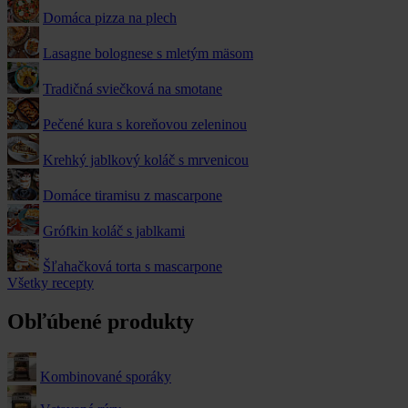
Domáca pizza na plech
Lasagne bolognese s mletým mäsom
Tradičná sviečková na smotane
Pečené kura s koreňovou zeleninou
Krehký jablkový koláč s mrvenicou
Domáce tiramisu z mascarpone
Grófkin koláč s jablkami
Šľahačková torta s mascarpone
Všetky recepty
Obľúbené produkty
Kombinované sporáky