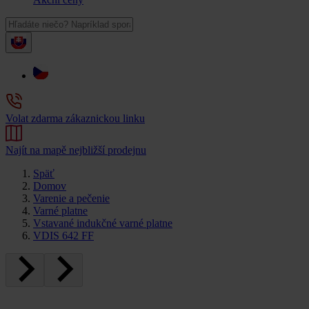
Volat zdarma zákaznickou linku
Najít na mapě nejbližší prodejnu
Späť
Domov
Varenie a pečenie
Varné platne
Vstavané indukčné varné platne
VDIS 642 FF