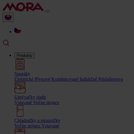
Produkty
Sporáky
Elektrické
Plynové
Kombinované
Indukčné
Príslušenstvo
Umývačky riadu
Vstavané
Voľne stojace
Chladničky a mrazničky
Voľne stojace
Vstavané