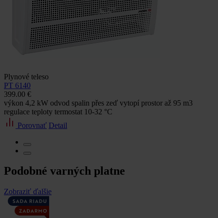
Plynové teleso
PT 6140
399.00 €
výkon 4,2 kW odvod spalin přes zeď vytopí prostor až 95 m3
regulace teploty termostat 10-32 °C
Porovnať
Detail
Podobné varných platne
Zobraziť ďalšie