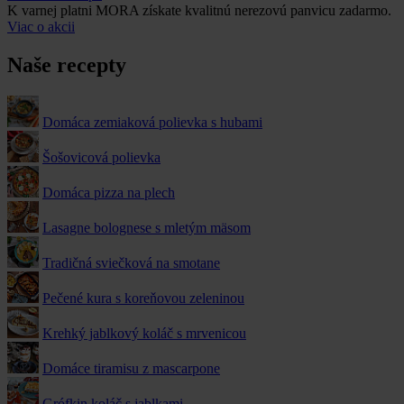
K varnej platni MORA získate kvalitnú nerezovú panvicu zadarmo.
Viac o akcii
Naše recepty
Domáca zemiaková polievka s hubami
Šošovicová polievka
Domáca pizza na plech
Lasagne bolognese s mletým mäsom
Tradičná sviečková na smotane
Pečené kura s koreňovou zeleninou
Krehký jablkový koláč s mrvenicou
Domáce tiramisu z mascarpone
Grófkin koláč s jablkami