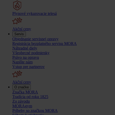
Plynové vykurovacie telesá
Akční ceny
Servis
Objednanie servisnej opravy
Registrácia bezplatného servisu MORA
Náhradné diely
Všeobecné podmienky
Právo na opravu
Napíšte nám
Vstup pre partnerov
Akční ceny
O značke
Značka MORA
Tradícia od roku 1825
Zo závodu
MORAgym
Príbehy so značkou MORA