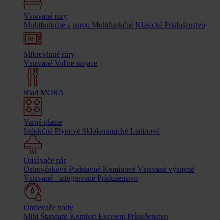
Vstavané rúry
Multifunkčné s parou
Multifunkčné
Klasické
Príslušenstvo
Mikrovlnné rúry
Vstavané
Voľne stojace
Riad MORA
Varné platne
Indukčné
Plynové
Sklokeramické
Liatinové
Odsávače pár
Ostrovčekové
Podstavné
Komínové
Vstavané výsuvné
Vstavané - integrované
Príslušenstvo
Ohrievače vody
Mini
Štandard
Komfort
Excelent
Príslušenstvo