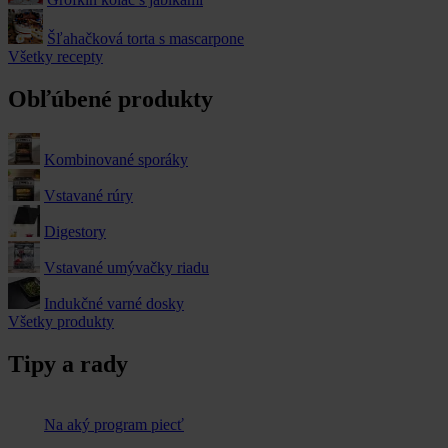
Šľahačková torta s mascarpone
Všetky recepty
Obľúbené produkty
Kombinované sporáky
Vstavané rúry
Digestory
Vstavané umývačky riadu
Indukčné varné dosky
Všetky produkty
Tipy a rady
Na aký program piecť