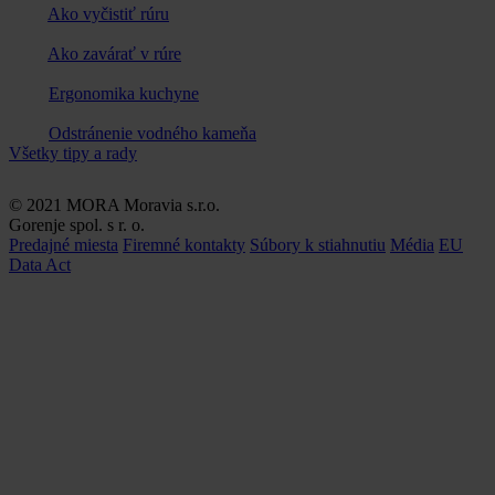
Ako vyčistiť rúru
Ako zavárať v rúre
Ergonomika kuchyne
Odstránenie vodného kameňa
Všetky tipy a rady
© 2021 MORA Moravia s.r.o.
Gorenje spol. s r. o.
Predajné miesta
Firemné kontakty
Súbory k stiahnutiu
Média
EU
Data Act