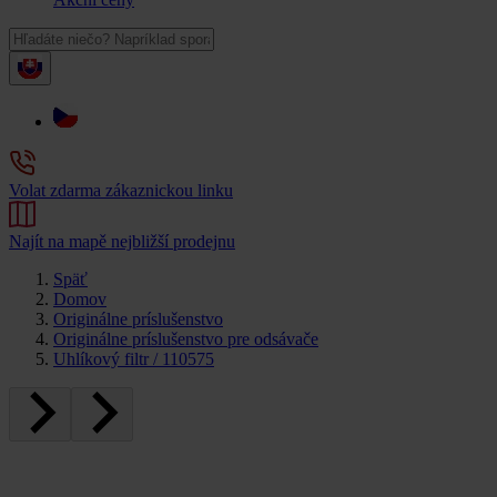
Volat zdarma zákaznickou linku
Najít na mapě nejbližší prodejnu
Späť
Domov
Originálne príslušenstvo
Originálne príslušenstvo pre odsávače
Uhlíkový filtr / 110575