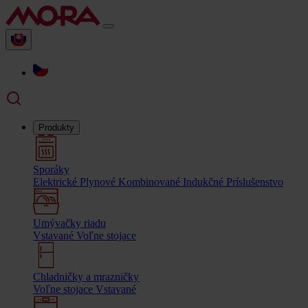
Produkty
Sporáky
Elektrické
Plynové
Kombinované
Indukčné
Príslušenstvo
Umývačky riadu
Vstavané
Voľne stojace
Chladničky a mrazničky
Voľne stojace
Vstavané