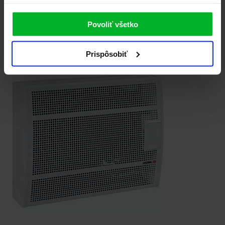
Plynové teleso
PT 6143
399.00 €
Povoliť všetko
výkon 4,2 kW regulace teploty termostat 10-32 °C odvod spalin do
komína vytopí prostor až 95 m3
Prispôsobiť
Porovnať
Detail