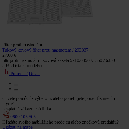
Filter proti mastnotám
Tukový kovový filter proti mastnotám / 293337
27.60 €
filtr proti mastnotám - kovová kazeta 5710.0350 /.1350 /.6350
/.9350 (starší modely)
Porovnať
Detail
Chcete pomôcť s výberom, alebo potrebujete poradiť s niečím
iným?
bezplatná zákaznická linka
0800 105 505
Hľadáte svojho najbližšieho predajcu alebo značkovú predajňu?
Ukázať na mape