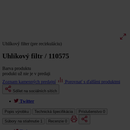
Uhlíkový filter (pre recirkuláciu)
Uhlíkový filtr / 110575
Barva produktu
produkt už nie je v predaji
Zoznam kamenných predajní
Porovnať s ďalšími produktmi
Sdílet na sociálních sítích
Twitter
Popis výrobku
Technická špecifikácia
Príslušenstvo
0
Súbory na stiahnutie
1
Recenzie
0