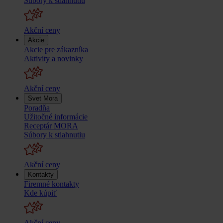
Súbory k stiahnutiu
Akční ceny
Akcie
Akcie pre zákazníka
Aktivity a novinky
Akční ceny
Svet Mora
Poradňa
Užitočné informácie
Receptár MORA
Súbory k stiahnutiu
Akční ceny
Kontakty
Firemné kontakty
Kde kúpiť
Akční ceny