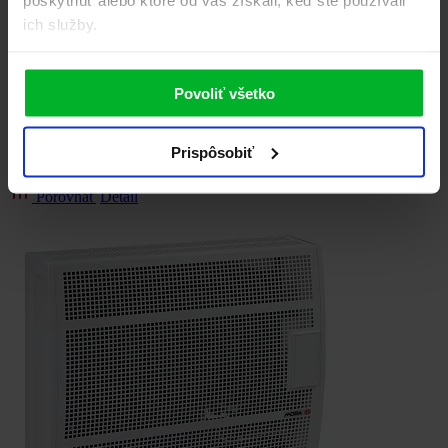
ich služby.
Povoliť všetko
Plynové teleso
PT 6143
399.00 €
výkon 4,2 kW regulace teploty termostat 10-32 °C odvod spalin do
Prispôsobiť
komína vytopí prostor až 95 m3
Porovnať
Detail