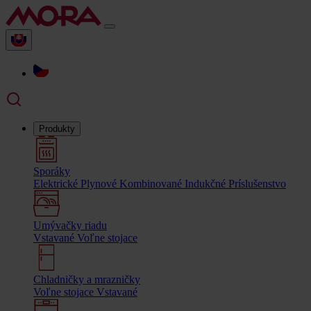
Produkty
Sporáky
Elektrické
Plynové
Kombinované
Indukčné
Príslušenstvo
Umývačky riadu
Vstavané
Voľne stojace
Chladničky a mrazničky
Voľne stojace
Vstavané