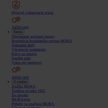
Plynové vykurovacie telesá
Akční ceny
Servis
Objednanie servisnej opravy
Registrácia bezplatného servisu MORA
Náhradné diely
Všeobecné podmienky
Právo na opravu
Napíšte nám
Vstup pre partnerov
Akční ceny
O značke
Značka MORA
Tradícia od roku 1825
Zo závodu
MORAgym
Príbehy so značkou MORA