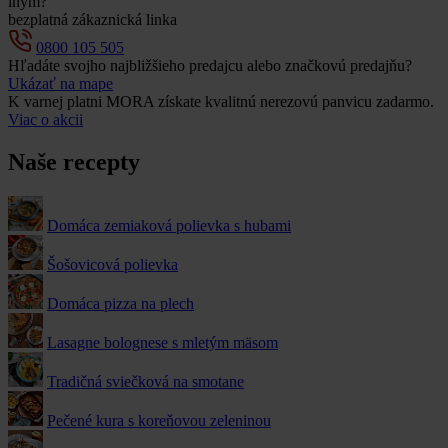
iným?
bezplatná zákaznická linka
0800 105 505
Hľadáte svojho najbližšieho predajcu alebo značkovú predajňu?
Ukázať na mape
K varnej platni MORA získate kvalitnú nerezovú panvicu zadarmo.
Viac o akcii
Naše recepty
Domáca zemiaková polievka s hubami
Šošovicová polievka
Domáca pizza na plech
Lasagne bolognese s mletým mäsom
Tradičná sviečková na smotane
Pečené kura s koreňovou zeleninou