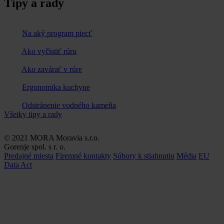
Tipy a rady
Na aký program piecť
Ako vyčistiť rúru
Ako zavárať v rúre
Ergonomika kuchyne
Odstránenie vodného kameňa
Všetky tipy a rady
© 2021 MORA Moravia s.r.o.
Gorenje spol. s r. o.
Predajné miesta
Firemné kontakty
Súbory k stiahnutiu
Média
EU
Data Act