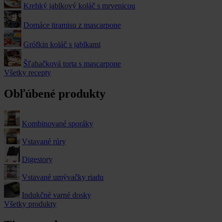
Krehký jablkový koláč s mrvenicou
Domáce tiramisu z mascarpone
Grófkin koláč s jablkami
Šľahačková torta s mascarpone
Všetky recepty
Obľúbené produkty
Kombinované sporáky
Vstavané rúry
Digestory
Vstavané umývačky riadu
Indukčné varné dosky
Všetky produkty