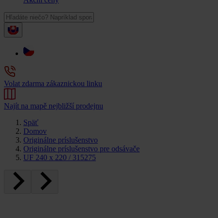
Volat zdarma zákaznickou linku
Najít na mapě nejbližší prodejnu
Späť
Domov
Originálne príslušenstvo
Originálne príslušenstvo pre odsávače
UF 240 x 220 / 315275