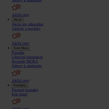
Súbory k stiahnutiu
Akční ceny
Akcie
Akcie pre zákazníka
Aktivity a novinky
Akční ceny
Svet Mora
Poradňa
Užitočné informácie
Receptár MORA
Súbory k stiahnutiu
Akční ceny
Kontakty
Firemné kontakty
Kde kúpiť
Akční ceny