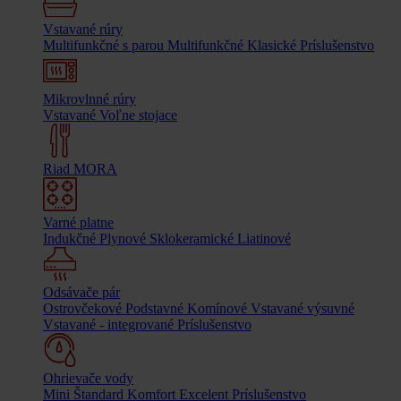
Vstavané rúry
Multifunkčné s parou
Multifunkčné
Klasické
Príslušenstvo
Mikrovlnné rúry
Vstavané
Voľne stojace
Riad MORA
Varné platne
Indukčné
Plynové
Sklokeramické
Liatinové
Odsávače pár
Ostrovčekové
Podstavné
Komínové
Vstavané výsuvné
Vstavané - integrované
Príslušenstvo
Ohrievače vody
Mini
Štandard
Komfort
Excelent
Príslušenstvo