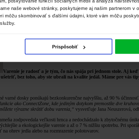
ám, poskytovanie funkcií sociálnych médií a analýza návštevno
vame naše webové stránky, poskytujeme aj našim partnerom v ob
tneri môžu skombinovať s ďalšími údajmi, ktoré vám môžu poskyt
 služby.
Prispôsobiť
Varenie je radosť a je tým, čo nás spája pri jednom stole. Aj keď
 ušetriť, bez toho, aby ste ubrali na kvalite jedál. Máme pre vás t
varné dosky ponúkajú bezkonkurenčne najvyššiu, až 90 % účinnosť, a 
unkcie ako ConnectZone, kde jediným dotykom premostíte dve kruhové v
 môžete výrazne skrátiť dobu varenia,“
vysvetľuje Jana Neuszerová, o
lameňa zodpovedala veľkosti hrnca a nedochádzalo k zbytočnému úniku
lejšie a ekologickejšie varenie a až o 7 % nižšiu spotrebu. Pri spor
ť na ohrev jedla alebo na rozmrazenie polotovarov.