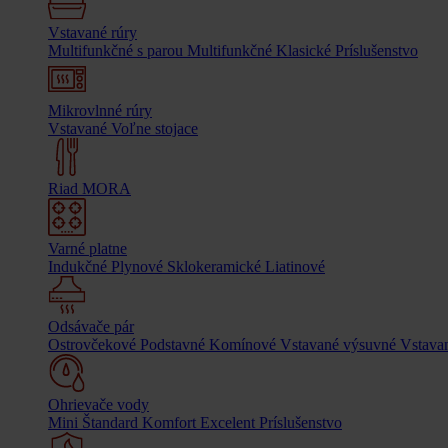
Vstavané rúry
Multifunkčné s parou
Multifunkčné
Klasické
Príslušenstvo
Mikrovlnné rúry
Vstavané
Voľne stojace
Riad MORA
Varné platne
Indukčné
Plynové
Sklokeramické
Liatinové
Odsávače pár
Ostrovčekové
Podstavné
Komínové
Vstavané výsuvné
Vstavan
Ohrievače vody
Mini
Štandard
Komfort
Excelent
Príslušenstvo