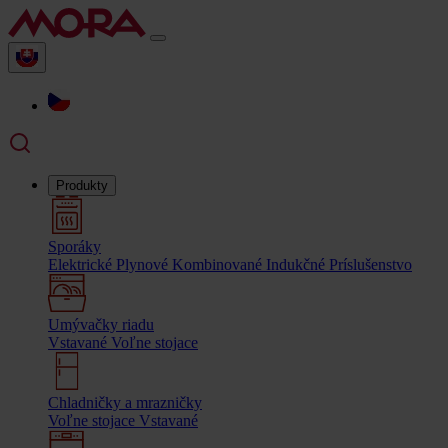
Produkty
Sporáky
Elektrické
Plynové
Kombinované
Indukčné
Príslušenstvo
Umývačky riadu
Vstavané
Voľne stojace
Chladničky a mrazničky
Voľne stojace
Vstavané