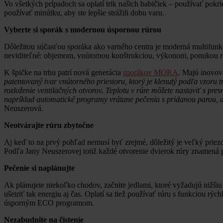
Vo všetkých prípadoch sa oplatí trik našich babičiek – používať pokri
používať minútku, aby ste lepšie strážili dobu varu.
Vyberte si sporák s modernou úspornou rúrou
Dôležitou súčasťou sporáka ako varného centra je moderná multifunkčn
neviditeľné: objemom, vnútornou konštrukciou, výkonom, ponukou r
K špičke na trhu patrí nová generácia
sporákov MORA
. Majú inovov
patentovaný tvar vnútorného priestoru, ktorý je klenutý podľa vzoru 
rozloženie ventilačných otvorov. Teplotu v rúre môžete nastaviť s p
napríklad automatické programy vrátane pečenia s pridanou parou, ďa
Neuszerová.
Neotvárajte rúru zbytočne
Aj keď to na prvý pohľad nemusí byť zrejmé, dôležitý je veľký priezo
Podľa Jany Neuszerovej totiž každé otvorenie dvierok rúry znamená 
Pečenie si naplánujte
Ak plánujete niekoľko chodov, začnite jedlami, ktoré vyžadujú nižšiu
ušetriť tak energiu aj čas. Oplatí sa tiež používať rúru s funkciou 
úsporným ECO programom.
Nezabudnite na čistenie