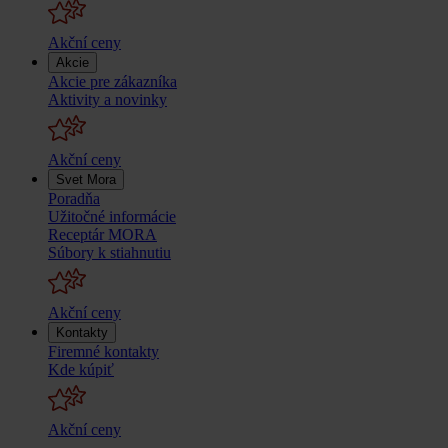
Akční ceny
Akcie
Akcie pre zákazníka
Aktivity a novinky
Akční ceny
Svet Mora
Poradňa
Užitočné informácie
Receptár MORA
Súbory k stiahnutiu
Akční ceny
Kontakty
Firemné kontakty
Kde kúpiť
Akční ceny