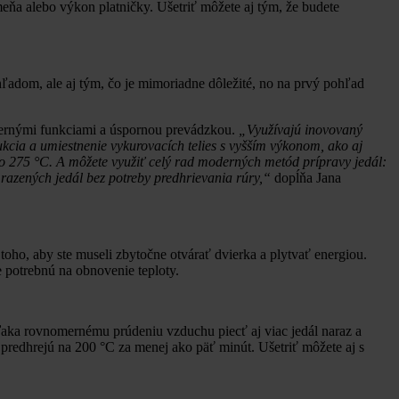
ameňa alebo výkon platničky. Ušetriť môžete aj tým, že budete
zhľadom, ale aj tým, čo je mimoriadne dôležité, no na prvý pohľad
ernými funkciami a úspornou prevádzkou.
„Využívajú inovovaný
ukcia a umiestnenie vykurovacích telies s vyšším výkonom, ako aj
do 275 °C. A môžete využiť celý rad moderných metód prípravy jedál:
razených jedál bez potreby predhrievania rúry,“
dopĺňa Jana
toho, aby ste museli zbytočne otvárať dvierka a plytvať energiou.
še potrebnú na obnovenie teploty.
vďaka rovnomernému prúdeniu vzduchu piecť aj viac jedál naraz a
 predhrejú na 200 °C za menej ako päť minút. Ušetriť môžete aj s