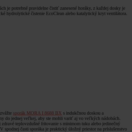
ách je potrebné pravidelne čistiť zanesené horáky, z každej dosky je
cké hydrolytické čistenie EcoClean alebo katalytický kryt ventilátora.
 zvážte
sporák MORA I 8688 BX
s indukčnou doskou a
 do jednej veľkej, aby ste mohli variť aj vo veľkých nádobách.
zdravé teplovzdušné fritovanie s minimom tuku alebo jedinečný
 spodnej časti sporáka je praktický úložný priestor na príslušenstvo