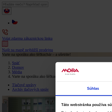
Volat zdarma zákaznickou linku
Najít na mapě nejbližší prodejnu
Varte na sporáku ako šéfkuchár – a ušetrite!
Späť
Domov
Média
Varte na sporáku ako šéfkuchár – a ušetrite!
Tlačové správy
Súhlas
Archív tlačových správ
Táto webstránka používa sú