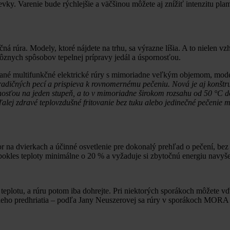
evky. Varenie bude rýchlejšie a väčšinou môžete aj znížiť intenzitu pl
á rúra. Modely, ktoré nájdete na trhu, sa výrazne líšia. A to nielen v
ôznych spôsobov tepelnej prípravy jedál a úspornosťou.
ané multifunkčné elektrické rúry s mimoriadne veľkým objemom, mod
tradičných pecí a prispieva k rovnomernému pečeniu. Nová je aj konštr
resnosťou na jeden stupeň, a to v mimoriadne širokom rozsahu od 50 °C 
lej zdravé teplovzdušné fritovanie bez tuku alebo jedinečné pečenie m
r na dvierkach a účinné osvetlenie pre dokonalý prehľad o pečení, bez 
pokles teploty minimálne o 20 % a vyžaduje si zbytočnú energiu navy
 teplotu, a rúru potom iba dohrejte. Pri niektorých sporákoch môžete 
rýchleho predhriatia – podľa Jany Neuszerovej sa rúry v sporákoch MORA