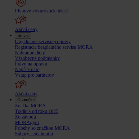
Plynové vykurovacie telesá
Akční ceny
Servis
Objednanie servisnej opravy
Registrácia bezplatného servisu MORA
Náhradné diely
Všeobecné podmienky
Právo na opravu
Napíšte nám
Vstup pre partnerov
Akční ceny
O značke
Značka MORA
Tradícia od roku 1825
Zo závodu
MORAgym
Príbehy so značkou MORA
Súbory k stiahnutiu