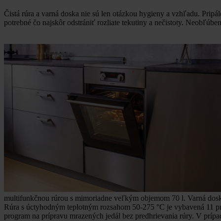
Čistá rúra a varná doska nie sú len otázkou hygieny a vzhľadu. Pripál
potrebné čo najskôr odstrániť rozliate tekutiny a nečistoty. Neobľúbe
multifunkčnou rúrou s mimoriadne veľkým objemom 70 l. Varná doska 
Rúra s úctyhodným teplotným rozsahom 50-275 °C je vybavená 11 pro
program na prípravu mrazených jedál bez predhrievania rúry. V prípad