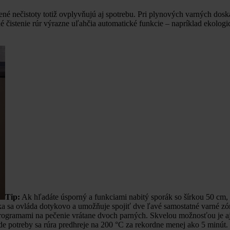
ené nečistoty totiž ovplyvňujú aj spotrebu. Pri plynových varných dosk
né čistenie rúr výrazne uľahčia automatické funkcie – napríklad ekologi
Tip:
Ak hľadáte úsporný a funkciami nabitý sporák so šírkou 50 cm,
sa ovláda dotykovo a umožňuje spojiť dve ľavé samostatné varné zóny
gramami na pečenie vrátane dvoch parných. Skvelou možnosťou je aj 
e potreby sa rúra predhreje na 200 °C za rekordne menej ako 5 minút. V