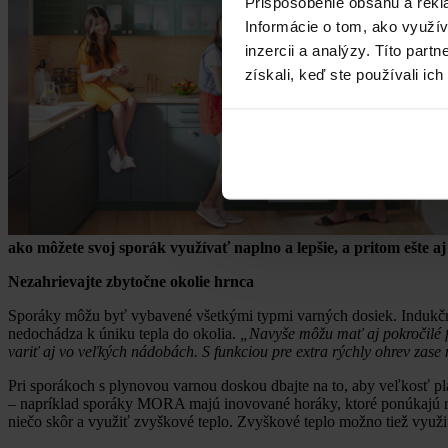
Prispôsobenie obsahu a rekl
Informácie o tom, ako využí
inzercii a analýzy. Títo par
získali, keď ste používali ich
ako môžete svoj sporák využívať naplno a lepšie, a pritom ešte aj
Nezahrievajte zbytočne okolie hrnca
Sporáky môžu byť vybavené všetkými typmi varných dosiek. Indukčné 
nedochádza k úniku tepla do okolia.
„Navyše môžu mať aj pokročilé f
variť aj vo veľkých nádobách. S funkciou pre extra rýchly ohrev zase
Pri sporákoch s plynovou varnou doskou dbajte na to, aby veľkosť p
– napríklad sporáky MORA majú inovované horáky, ktoré ponúkajú rých
niečo skôr a využiť zvyškové teplo. Zvyškové teplo možno tiež využi