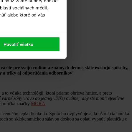
sti používame súbory cookie.
lasti sociálnych médií,
núť alebo ktoré od vás
Povoliť všetko
 varíte pre svoju rodinu a známych denne, stále existujú spôsoby,
ipy a triky aj odporúčania odborníkov!
to vďaka technológii, ktorá priamo ohrieva hrniec, a preto
arné zóny vľavo do jednej väčšej oválnej, aby ste mohli efektívne
dborníčka značky
MORA
.
 cenného tepla do okolia. Spotrebu ovplyvňuje aj konštrukcia horáka
ákoch so sklokeramickou sálavou doskou sa oplatí vypnúť platničku o