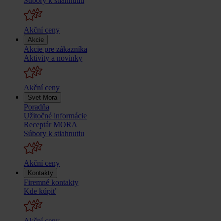
Súbory k stiahnutiu
Akční ceny
Akcie
Akcie pre zákazníka
Aktivity a novinky
Akční ceny
Svet Mora
Poradňa
Užitočné informácie
Receptár MORA
Súbory k stiahnutiu
Akční ceny
Kontakty
Firemné kontakty
Kde kúpiť
Akční ceny