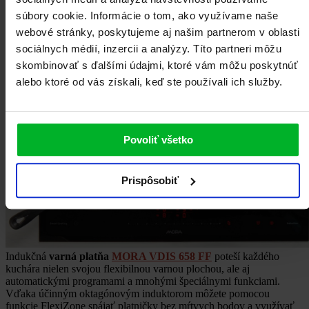
súbory cookie. Informácie o tom, ako využívame naše
webové stránky, poskytujeme aj našim partnerom v oblasti
sociálnych médií, inzercii a analýzy. Títo partneri môžu
skombinovať s ďalšími údajmi, ktoré vám môžu poskytnúť
alebo ktoré od vás získali, keď ste používali ich služby.
Povoliť všetko
Prispôsobiť
Indukčná
varná platňa
MORA VDIS 658 FF
poteší každého
kuchára nielen svojou flexibilnou varnou plochou, ale aj
automatickými programami a mnohými špeciálnymi funkciami.
Vďaka účinným oktagónovým induktorom môžete pomocou
funkcie FlexiZone spájať platničky bez mŕtvych bodov a využívať