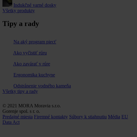
Indukčné varné dosky
Všetky produkty
Tipy a rady
Na aký program piecť
Ako vyčistiť rúru
Ako zavárať v rúre
Ergonomika kuchyne
Odstránenie vodného kameňa
Všetky tipy a rady
© 2021 MORA Moravia s.r.o.
Gorenje spol. s r. o.
Predajné miesta
Firemné kontakty
Súbory k stiahnutiu
Média
EU
Data Act