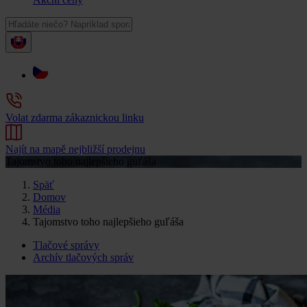
Volat zdarma zákaznickou linku
Najít na mapě nejbližší prodejnu
Tajomstvo toho najlepšieho guľáša
Späť
Domov
Média
Tajomstvo toho najlepšieho guľáša
Tlačové správy
Archív tlačových správ