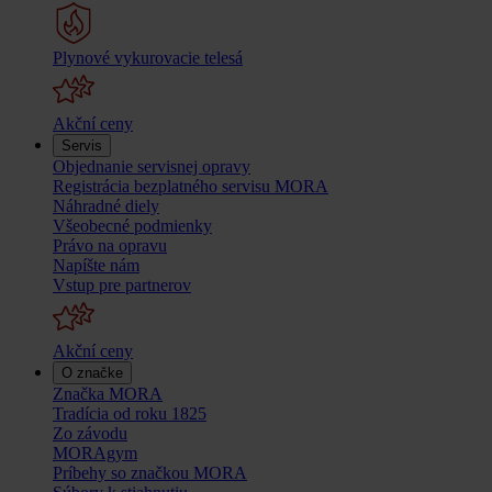
Plynové vykurovacie telesá
Akční ceny
Servis
Objednanie servisnej opravy
Registrácia bezplatného servisu MORA
Náhradné diely
Všeobecné podmienky
Právo na opravu
Napíšte nám
Vstup pre partnerov
Akční ceny
O značke
Značka MORA
Tradícia od roku 1825
Zo závodu
MORAgym
Príbehy so značkou MORA