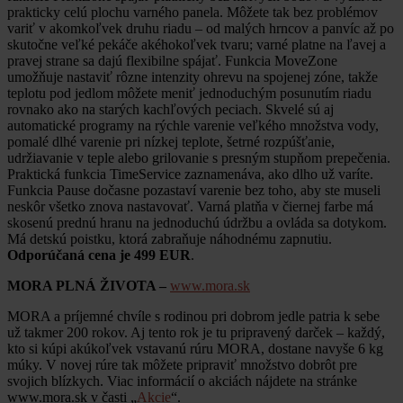
prakticky celú plochu varného panela. Môžete tak bez problémov
variť v akomkoľvek druhu riadu – od malých hrncov a panvíc až po
skutočne veľké pekáče akéhokoľvek tvaru; varné platne na ľavej a
pravej strane sa dajú flexibilne spájať. Funkcia MoveZone
umožňuje nastaviť rôzne intenzity ohrevu na spojenej zóne, takže
teplotu pod jedlom môžete meniť jednoduchým posunutím riadu
rovnako ako na starých kachľových peciach. Skvelé sú aj
automatické programy na rýchle varenie veľkého množstva vody,
pomalé dlhé varenie pri nízkej teplote, šetrné rozpúšťanie,
udržiavanie v teple alebo grilovanie s presným stupňom prepečenia.
Praktická funkcia TimeService zaznamenáva, ako dlho už varíte.
Funkcia Pause dočasne pozastaví varenie bez toho, aby ste museli
neskôr všetko znova nastavovať. Varná platňa v čiernej farbe má
skosenú prednú hranu na jednoduchú údržbu a ovláda sa dotykom.
Má detskú poistku, ktorá zabraňuje náhodnému zapnutiu.
Odporúčaná cena je 499 EUR
.
MORA PLNÁ ŽIVOTA –
www.mora.sk
MORA a príjemné chvíle s rodinou pri dobrom jedle patria k sebe
už takmer 200 rokov. Aj tento rok je tu pripravený darček – každý,
kto si kúpi akúkoľvek vstavanú rúru MORA, dostane navyše 6 kg
múky. V novej rúre tak môžete pripraviť množstvo dobrôt pre
svojich blízkych. Viac informácií o akciách nájdete na stránke
www.mora.sk v časti „
Akcie
“.