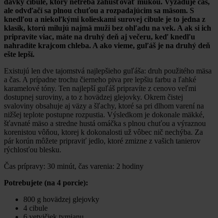
dávky cibule, ktorý netreba zahusťovať múkou. Vyžaduje čas,
ale odvďačí sa plnou chuťou a rozpadajúcim sa mäsom. S
knedľou a niekoľkými kolieskami surovej cibule je to jedna z
klasík, ktorú milujú najmä muži bez ohľadu na vek. A ak si ich
pripravíte viac, máte na druhý deň aj večeru, keď knedľu
nahradíte krajcom chleba. A ako vieme, guľáš je na druhý deň
ešte lepší.
Existujú len dve tajomstvá najlepšieho guľáša: druh použitého mäsa
a čas. A prípadne trochu čierneho piva pre lepšiu farbu a ľahké
karamelové tóny. Ten najlepší guľáš pripravíte z cenovo veľmi
dostupnej suroviny, a to z hovädzej glejovky. Okrem čistej
svaloviny obsahuje aj väzy a šľachy, ktoré sa pri dlhom varení na
nižšej teplote postupne rozpustia. Výsledkom je dokonale mäkké,
šťavnaté mäso a stredne hustá omáčka s plnou chuťou a výraznou
korenistou vôňou, ktorej k dokonalosti už vôbec nič nechýba. Za
pár korún môžete pripraviť jedlo, ktoré zmizne z vašich tanierov
rýchlosťou blesku.
Čas prípravy: 30 minút, čas varenia: 2 hodiny
Potrebujete (na 4 porcie):
800 g hovädzej glejovky
4 cibule
6 vetvičiek tymianu