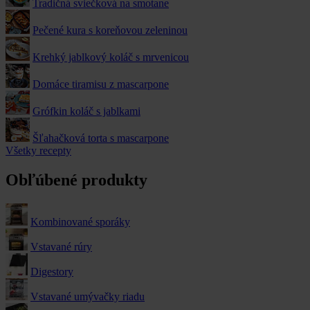
Tradičná sviečková na smotane
Pečené kura s koreňovou zeleninou
Krehký jablkový koláč s mrvenicou
Domáce tiramisu z mascarpone
Grófkin koláč s jablkami
Šľahačková torta s mascarpone
Všetky recepty
Obľúbené produkty
Kombinované sporáky
Vstavané rúry
Digestory
Vstavané umývačky riadu