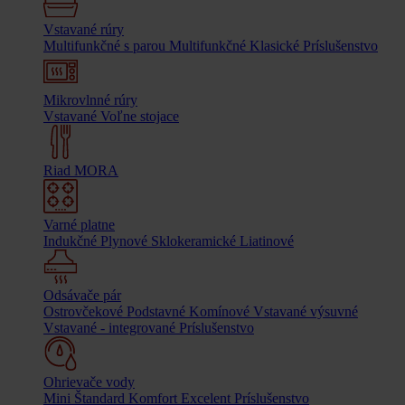
Vstavané rúry
Multifunkčné s parou
Multifunkčné
Klasické
Príslušenstvo
Mikrovlnné rúry
Vstavané
Voľne stojace
Riad MORA
Varné platne
Indukčné
Plynové
Sklokeramické
Liatinové
Odsávače pár
Ostrovčekové
Podstavné
Komínové
Vstavané výsuvné
Vstavané - integrované
Príslušenstvo
Ohrievače vody
Mini
Štandard
Komfort
Excelent
Príslušenstvo