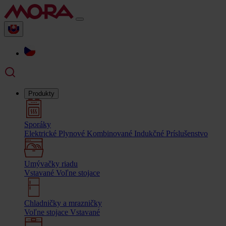
Produkty
Sporáky
Elektrické
Plynové
Kombinované
Indukčné
Príslušenstvo
Umývačky riadu
Vstavané
Voľne stojace
Chladničky a mrazničky
Voľne stojace
Vstavané