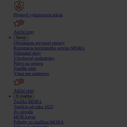
Plynové vykurovacie telesá
Akční ceny
Servis
Objednanie servisnej opravy
Registrácia bezplatného servisu MORA
Náhradné diely
Všeobecné podmienky
Právo na opravu
Napíšte nám
Vstup pre partnerov
Akční ceny
O značke
Značka MORA
Tradícia od roku 1825
Zo závodu
MORAgym
Príbehy so značkou MORA