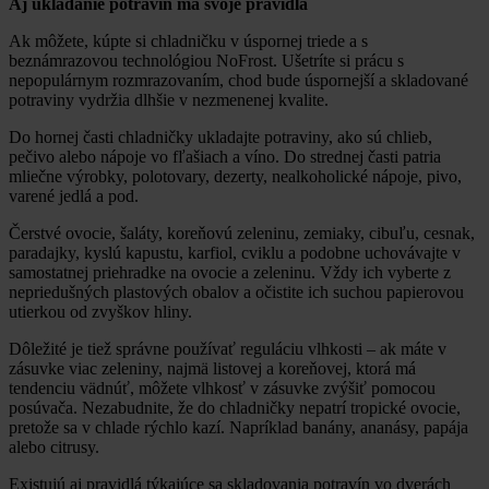
Aj ukladanie potravín má svoje pravidlá
Ak môžete, kúpte si chladničku v úspornej triede a s
beznámrazovou technológiou NoFrost. Ušetríte si prácu s
nepopulárnym rozmrazovaním, chod bude úspornejší a skladované
potraviny vydržia dlhšie v nezmenenej kvalite.
Do hornej časti chladničky ukladajte potraviny, ako sú chlieb,
pečivo alebo nápoje vo fľašiach a víno. Do strednej časti patria
mliečne výrobky, polotovary, dezerty, nealkoholické nápoje, pivo,
varené jedlá a pod.
Čerstvé ovocie, šaláty, koreňovú zeleninu, zemiaky, cibuľu, cesnak,
paradajky, kyslú kapustu, karfiol, cviklu a podobne uchovávajte v
samostatnej priehradke na ovocie a zeleninu. Vždy ich vyberte z
nepriedušných plastových obalov a očistite ich suchou papierovou
utierkou od zvyškov hliny.
Dôležité je tiež správne používať reguláciu vlhkosti – ak máte v
zásuvke viac zeleniny, najmä listovej a koreňovej, ktorá má
tendenciu vädnúť, môžete vlhkosť v zásuvke zvýšiť pomocou
posúvača. Nezabudnite, že do chladničky nepatrí tropické ovocie,
pretože sa v chlade rýchlo kazí. Napríklad banány, ananásy, papája
alebo citrusy.
Existujú aj pravidlá týkajúce sa skladovania potravín vo dverách