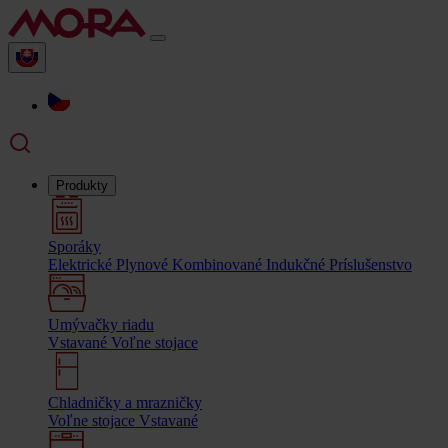
Produkty
Sporáky
Elektrické
Plynové
Kombinované
Indukčné
Príslušenstvo
Umývačky riadu
Vstavané
Voľne stojace
Chladničky a mrazničky
Voľne stojace
Vstavané