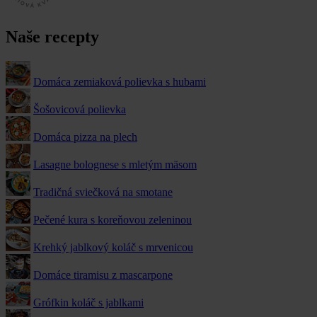
Naše recepty
Domáca zemiaková polievka s hubami
Šošovicová polievka
Domáca pizza na plech
Lasagne bolognese s mletým mäsom
Tradičná sviečková na smotane
Pečené kura s koreňovou zeleninou
Krehký jablkový koláč s mrvenicou
Domáce tiramisu z mascarpone
Grófkin koláč s jablkami