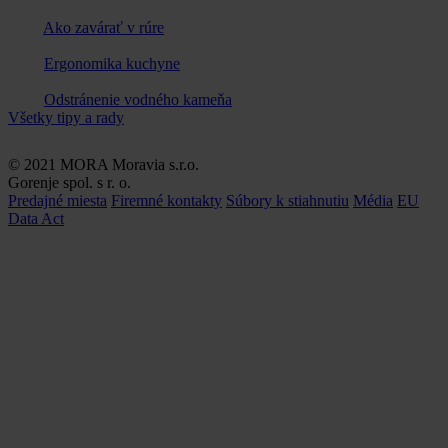
Ako zavárať v rúre
Ergonomika kuchyne
Odstránenie vodného kameňa
Všetky tipy a rady
© 2021 MORA Moravia s.r.o.
Gorenje spol. s r. o.
Predajné miesta
Firemné kontakty
Súbory k stiahnutiu
Média
EU
Data Act