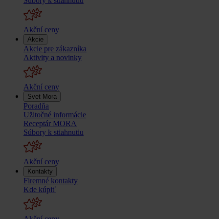
Súbory k stiahnutiu
Akční ceny
Akcie
Akcie pre zákazníka
Aktivity a novinky
Akční ceny
Svet Mora
Poradňa
Užitočné informácie
Receptár MORA
Súbory k stiahnutiu
Akční ceny
Kontakty
Firemné kontakty
Kde kúpiť
Akční ceny