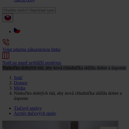
Volat zdarma zákaznickou linku
Najít na mapě nejbližší prodejnu
Niekoľko dobrých rád, aby nová chladnička slúžila dobre a úsporne
Späť
Domov
Média
Niekoľko dobrých rád, aby nová chladnička slúžila dobre a
úsporne
Tlačové správy
Archív tlačových správ