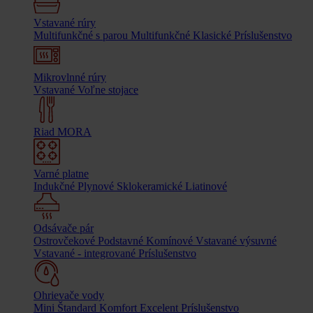
Vstavané rúry
Multifunkčné s parou
Multifunkčné
Klasické
Príslušenstvo
Mikrovlnné rúry
Vstavané
Voľne stojace
Riad MORA
Varné platne
Indukčné
Plynové
Sklokeramické
Liatinové
Odsávače pár
Ostrovčekové
Podstavné
Komínové
Vstavané výsuvné
Vstavané - integrované
Príslušenstvo
Ohrievače vody
Mini
Štandard
Komfort
Excelent
Príslušenstvo