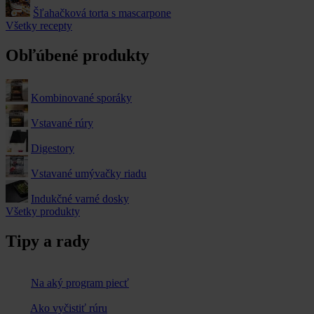
Šľahačková torta s mascarpone
Všetky recepty
Obľúbené produkty
Kombinované sporáky
Vstavané rúry
Digestory
Vstavané umývačky riadu
Indukčné varné dosky
Všetky produkty
Tipy a rady
Na aký program piecť
Ako vyčistiť rúru