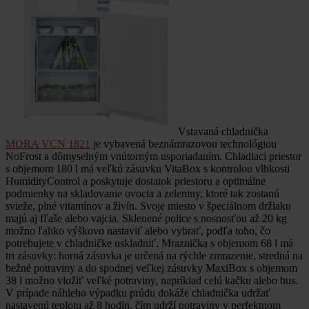
Vstavaná chladnička
MORA VCN 1821
je vybavená beznámrazovou technológiou
NoFrost a dômyselným vnútorným usporiadaním. Chladiaci priestor
s objemom 180 l má veľkú zásuvku VitaBox s kontrolou vlhkosti
HumidityControl a poskytuje dostatok priestoru a optimálne
podmienky na skladovanie ovocia a zeleniny, ktoré tak zostanú
svieže, plné vitamínov a živín. Svoje miesto v špeciálnom držiaku
majú aj fľaše alebo vajcia. Sklenené police s nosnosťou až 20 kg
možno ľahko výškovo nastaviť alebo vybrať, podľa toho, čo
potrebujete v chladničke uskladniť. Mraznička s objemom 68 l má
tri zásuvky: horná zásuvka je určená na rýchle zmrazenie, stredná na
bežné potraviny a do spodnej veľkej zásuvky MaxiBox s objemom
38 l možno vložiť veľké potraviny, napríklad celú kačku alebo hus.
V prípade náhleho výpadku prúdu dokáže chladnička udržať
nastavenú teplotu až 8 hodín, čím udrží potraviny v perfektnom