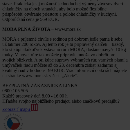
stave. Praktická je aj možnosť jednoduchej výmeny závesov dverí
chladničky na oboch stranách, aby bolo možné flexibilne
prispôsobiť otváranie priestoru a polohe chladničky v kuchyni.
Odporúčaná cena je 569 EUR.
MORA PLNÁ ŽIVOTA –
www.mora.sk
MORA a príjemné chvíle s rodinou pri dobrom jedle patria k sebe
už takmer 200 rokov. Aj tento rok je tu pripravený darček – každý,
kto si kúpi akúkoľvek vstavanú rúru MORA, dostane navyše 10 kg
múky. V novej rúre tak môžete pripraviť množstvo dobrôt pre
svojich blízkych. A pri kúpe súpravy vybraných rúr, varných platní a
umývačiek riadu môžete až do 23. decembra získať zadarmo aj
kvalitný riad v hodnote 199 EUR. Viac informácií o akciách nájdete
na stránke www.mora.sk v časti „Akcie“.
BEZPLATNÁ ZÁKAZNÍCKA LINKA
0800 105 505
Každý pracovný deň 8.00 - 16.00 h
Hľadáte svojho najbližšieho predajcu alebo značkovú predajňu?
Zobraziť mapu