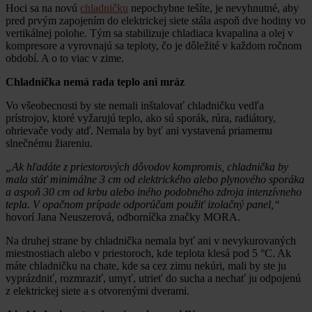
Hoci sa na novú
chladničku
nepochybne tešíte, je nevyhnutné, aby
pred prvým zapojením do elektrickej siete stála aspoň dve hodiny vo
vertikálnej polohe. Tým sa stabilizuje chladiaca kvapalina a olej v
kompresore a vyrovnajú sa teploty, čo je dôležité v každom ročnom
období. A o to viac v zime.
Chladnička nemá rada teplo ani mráz
Vo všeobecnosti by ste nemali inštalovať chladničku vedľa
prístrojov, ktoré vyžarujú teplo, ako sú sporák, rúra, radiátory,
ohrievače vody atď. Nemala by byť ani vystavená priamemu
slnečnému žiareniu.
„Ak hľadáte z priestorových dôvodov kompromis, chladnička by
mala stáť minimálne 3 cm od elektrického alebo plynového sporáka
a aspoň 30 cm od krbu alebo iného podobného zdroja intenzívneho
tepla. V opačnom prípade odporúčam použiť izolačný panel,“
hovorí Jana Neuszerová, odborníčka značky MORA.
Na druhej strane by chladnička nemala byť ani v nevykurovaných
miestnostiach alebo v priestoroch, kde teplota klesá pod 5 °C. Ak
máte chladničku na chate, kde sa cez zimu nekúri, mali by ste ju
vyprázdniť, rozmraziť, umyť, utrieť do sucha a nechať ju odpojenú
z elektrickej siete a s otvorenými dverami.