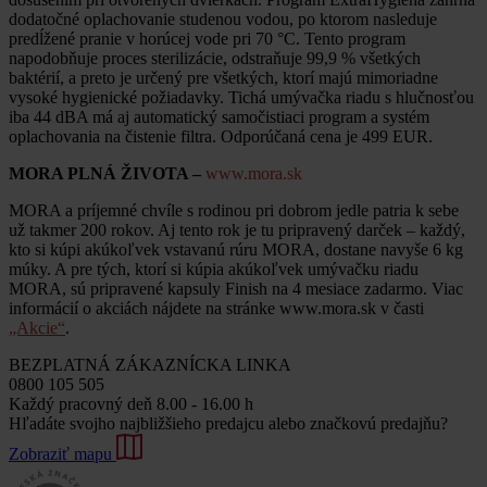
dodatočné oplachovanie studenou vodou, po ktorom nasleduje
predĺžené pranie v horúcej vode pri 70 °C. Tento program
napodobňuje proces sterilizácie, odstraňuje 99,9 % všetkých
baktérií, a preto je určený pre všetkých, ktorí majú mimoriadne
vysoké hygienické požiadavky. Tichá umývačka riadu s hlučnosťou
iba 44 dBA má aj automatický samočistiaci program a systém
oplachovania na čistenie filtra. Odporúčaná cena je 499 EUR.
MORA PLNÁ ŽIVOTA –
www.mora.sk
MORA a príjemné chvíle s rodinou pri dobrom jedle patria k sebe
už takmer 200 rokov. Aj tento rok je tu pripravený darček – každý,
kto si kúpi akúkoľvek vstavanú rúru MORA, dostane navyše 6 kg
múky. A pre tých, ktorí si kúpia akúkoľvek umývačku riadu
MORA, sú pripravené kapsuly Finish na 4 mesiace zadarmo. Viac
informácií o akciách nájdete na stránke www.mora.sk v časti
„Akcie“
.
BEZPLATNÁ ZÁKAZNÍCKA LINKA
0800 105 505
Každý pracovný deň 8.00 - 16.00 h
Hľadáte svojho najbližšieho predajcu alebo značkovú predajňu?
Zobraziť mapu