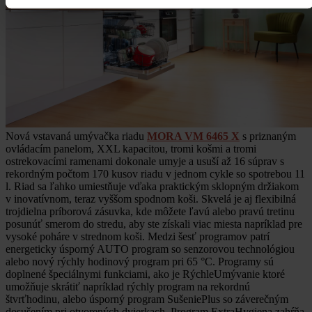
Nová vstavaná umývačka riadu
MORA VM 6465 X
s priznaným
ovládacím panelom, XXL kapacitou, tromi košmi a tromi
ostrekovacími ramenami dokonale umyje a usuší až 16 súprav s
rekordným počtom 170 kusov riadu v jednom cykle so spotrebou 11
l. Riad sa ľahko umiestňuje vďaka praktickým sklopným držiakom
v inovatívnom, teraz vyššom spodnom koši. Skvelá je aj flexibilná
trojdielna príborová zásuvka, kde môžete ľavú alebo pravú tretinu
posunúť smerom do stredu, aby ste získali viac miesta napríklad pre
vysoké poháre v strednom koši. Medzi šesť programov patrí
energeticky úsporný AUTO program so senzorovou technológiou
alebo nový rýchly hodinový program pri 65 °C. Programy sú
doplnené špeciálnymi funkciami, ako je RýchleUmývanie ktoré
umožňuje skrátiť napríklad rýchly program na rekordnú
štvrťhodinu, alebo úsporný program SušeniePlus so záverečným
dosušením pri otvorených dvierkach. Program ExtraHygiena zahŕňa