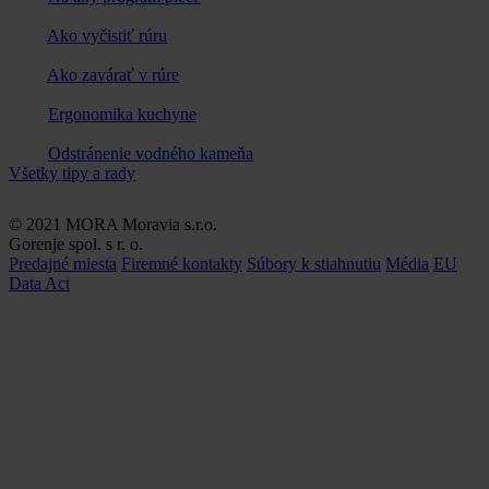
Ako vyčistiť rúru
Ako zavárať v rúre
Ergonomika kuchyne
Odstránenie vodného kameňa
Všetky tipy a rady
© 2021 MORA Moravia s.r.o.
Gorenje spol. s r. o.
Predajné miesta
Firemné kontakty
Súbory k stiahnutiu
Média
EU
Data Act