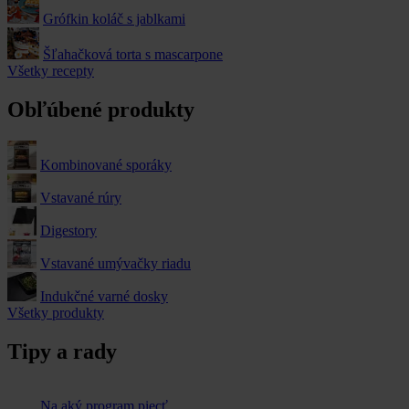
Grófkin koláč s jablkami
Šľahačková torta s mascarpone
Všetky recepty
Obľúbené produkty
Kombinované sporáky
Vstavané rúry
Digestory
Vstavané umývačky riadu
Indukčné varné dosky
Všetky produkty
Tipy a rady
Na aký program piecť