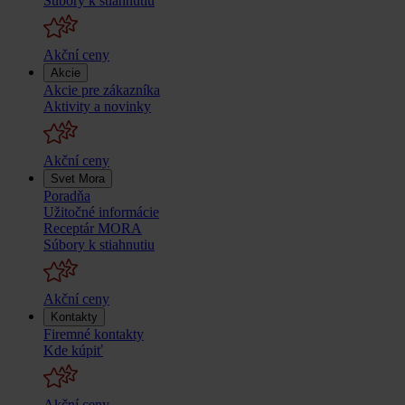
Súbory k stiahnutiu
Akční ceny
Akcie
Akcie pre zákazníka
Aktivity a novinky
Akční ceny
Svet Mora
Poradňa
Užitočné informácie
Receptár MORA
Súbory k stiahnutiu
Akční ceny
Kontakty
Firemné kontakty
Kde kúpiť
Akční ceny