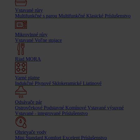
Vstavané rúry
Multifunkčné s parou
Multifunkčné
Klasické
Príslušenstvo
Mikrovlnné rúry
Vstavané
Voľne stojace
Riad MORA
Varné platne
Indukčné
Plynové
Sklokeramické
Liatinové
Odsávače pár
Ostrovčekové
Podstavné
Komínové
Vstavané výsuvné
Vstavané - integrované
Príslušenstvo
Ohrievače vody
Mini
Štandard
Komfort
Excelent
Príslušenstvo