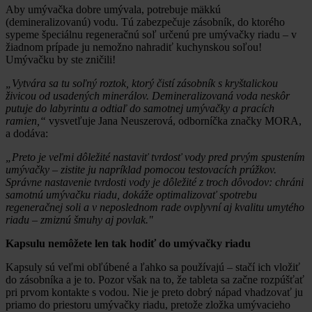
Aby umývačka dobre umývala, potrebuje mäkkú
(demineralizovanú) vodu. Tú zabezpečuje zásobník, do ktorého
sypeme špeciálnu regeneračnú soľ určenú pre umývačky riadu – v
žiadnom prípade ju nemožno nahradiť kuchynskou soľou!
Umývačku by ste zničili!
„Vytvára sa tu soľný roztok, ktorý čistí zásobník s kryštalickou
živicou od usadených minerálov. Demineralizovaná voda neskôr
putuje do labyrintu a odtiaľ do samotnej umývačky a pracích
ramien,“
vysvetľuje Jana Neuszerová, odborníčka značky MORA,
a dodáva:
„
Preto je veľmi dôležité nastaviť tvrdosť vody pred prvým spustením
umývačky – zistite ju napríklad pomocou testovacích prúžkov.
Správne nastavenie tvrdosti vody je dôležité z troch dôvodov: chráni
samotnú umývačku riadu, dokáže optimalizovať spotrebu
regeneračnej soli a v neposlednom rade ovplyvní aj kvalitu umytého
riadu – zmiznú šmuhy aj povlak."
Kapsulu nemôžete len tak hodiť do umývačky riadu
Kapsuly sú veľmi obľúbené a ľahko sa používajú – stačí ich vložiť
do zásobníka a je to. Pozor však na to, že tableta sa začne rozpúšťať
pri prvom kontakte s vodou. Nie je preto dobrý nápad vhadzovať ju
priamo do priestoru umývačky riadu, pretože zložka umývacieho