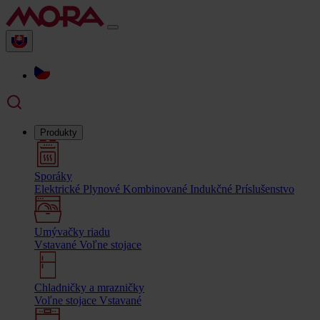
Produkty
Sporáky
Elektrické
Plynové
Kombinované
Indukčné
Príslušenstvo
Umývačky riadu
Vstavané
Voľne stojace
Chladničky a mrazničky
Voľne stojace
Vstavané