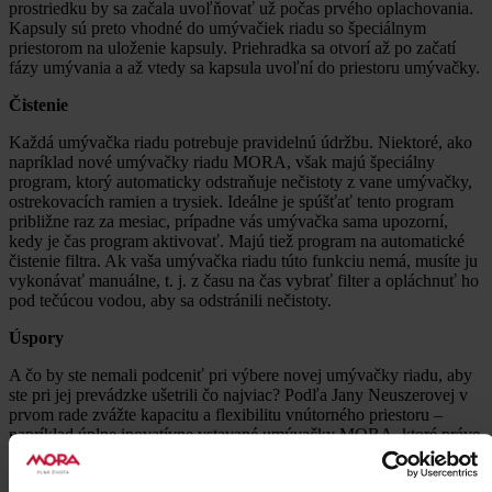
prostriedku by sa začala uvoľňovať už počas prvého oplachovania.
Kapsuly sú preto vhodné do umývačiek riadu so špeciálnym
priestorom na uloženie kapsuly. Priehradka sa otvorí až po začatí
fázy umývania a až vtedy sa kapsula uvoľní do priestoru umývačky.
Čistenie
Každá umývačka riadu potrebuje pravidelnú údržbu. Niektoré, ako
napríklad nové umývačky riadu MORA, však majú špeciálny
program, ktorý automaticky odstraňuje nečistoty z vane umývačky,
ostrekovacích ramien a trysiek. Ideálne je spúšťať tento program
približne raz za mesiac, prípadne vás umývačka sama upozorní,
kedy je čas program aktivovať. Majú tiež program na automatické
čistenie filtra. Ak vaša umývačka riadu túto funkciu nemá, musíte ju
vykonávať manuálne, t. j. z času na čas vybrať filter a opláchnuť ho
pod tečúcou vodou, aby sa odstránili nečistoty.
Úspory
A čo by ste nemali podceniť pri výbere novej umývačky riadu, aby
ste pri jej prevádzke ušetrili čo najviac? Podľa Jany Neuszerovej v
prvom rade zvážte kapacitu a flexibilitu vnútorného priestoru –
napríklad úplne inovatívne vstavané umývačky MORA, ktoré práve
prichádzajú na trh, dokážu v jednom cykle umyť až 16 súprav riadu.
Pre predstavu – je to približne 170 kusov riadu, príborov, pohárov,