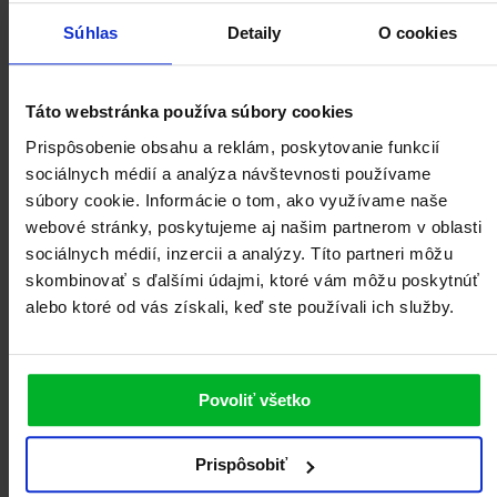
šálok a tanierov so spotrebou 9,6 litra. V porovnaní s umývačkou
riadu s kapacitou 14 súprav riadu môžete za rok bežnej prevádzky
Súhlas
Detaily
O cookies
ušetriť veľa času, energie a ďalších cenných 330 litrov vody.
K ďalším úsporám prispieva AUTO program alebo program ½ pre
polovičnú náplň umývačky. A možnosť pripojiť umývačku priamo k
Táto webstránka používa súbory cookies
prívodu teplej vody (maximálne 70 °C) pomocou špeciálnej hadice,
ktorá odolá vysokým teplotám – umývačka totiž spotrebuje najviac
Prispôsobenie obsahu a reklám, poskytovanie funkcií
energie na ohrev vody. V neposlednom rade vám k úspore pomôže
sociálnych médií a analýza návštevnosti používame
aj automatické sušenie pri otvorených dvierkach umývačky. Ak
vyberiete príslušnú funkciu, dvierka sa na konci fázy sušenia
súbory cookie. Informácie o tom, ako využívame naše
automaticky otvoria, aby mohla uniknúť para a cyklus sušenia bol
webové stránky, poskytujeme aj našim partnerom v oblasti
efektívnejší a energeticky úspornejší.
sociálnych médií, inzercii a analýzy. Títo partneri môžu
Nová pokročilá vstavaná umývačka
MORA VM
6465 X s
skombinovať s ďalšími údajmi, ktoré vám môžu poskytnúť
panelom
alebo ktoré od vás získali, keď ste používali ich služby.
Povoliť všetko
Prispôsobiť