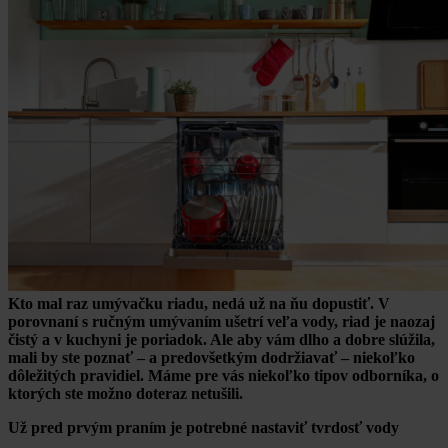
Kto mal raz umývačku riadu, nedá už na ňu dopustiť. V
porovnaní s ručným umývaním ušetrí veľa vody, riad je naozaj
čistý a v kuchyni je poriadok. Ale aby vám dlho a dobre slúžila,
mali by ste poznať – a predovšetkým dodržiavať – niekoľko
dôležitých pravidiel. Máme pre vás niekoľko tipov odborníka, o
ktorých ste možno doteraz netušili.
Už pred prvým praním je potrebné nastaviť tvrdosť vody