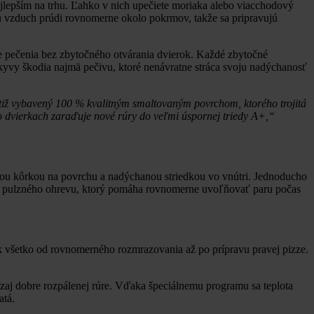
lepším na trhu. Ľahko v nich upečiete moriaka alebo viacchodový
u vzduch prúdi rovnomerne okolo pokrmov, takže sa pripravujú
se pečenia bez zbytočného otvárania dvierok. Každé zbytočné
výkyvy škodia najmä pečivu, ktoré nenávratne stráca svoju nadýchanosť
otiž vybavený 100 % kvalitným smaltovaným povrchom, ktorého trojitá
vo dvierkach zaraďuje nové rúry do veľmi úspornej triedy A+,“
vou kôrkou na povrchu a nadýchanou striedkou vo vnútri. Jednoducho
mus pulzného ohrevu, ktorý pomáha rovnomerne uvoľňovať paru počas
k všetko od rovnomerného rozmrazovania až po prípravu pravej pizze.
zaj dobre rozpálenej rúre. Vďaka špeciálnemu programu sa teplota
atá.