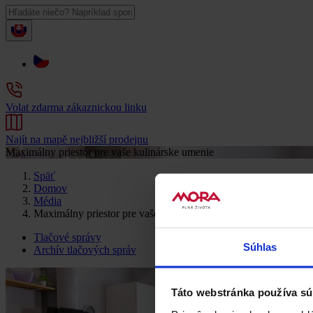
Volat zdarma zákaznickou linku
Najít na mapě nejbližší prodejnu
Maximálny priestor pre vaše kulinárske umenie
Späť
Domov
Média
Maximálny priestor pre vaše kulinárske umenie
Tlačové správy
Súhlas
Archív tlačových správ
Táto webstránka používa sú