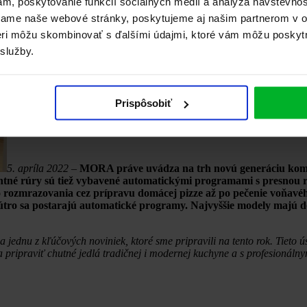
ám, poskytovanie funkcií sociálnych médií a analýza návštevno
vame naše webové stránky, poskytujeme aj našim partnerom v ob
tneri môžu skombinovať s ďalšími údajmi, ktoré vám môžu poskyt
 služby.
Prispôsobiť
5. apríla 2022 –
MORA práve uvádza na trh novú generáciu komb
entné rúry sú tiež vybavené automatickými programami s presnou r
 rozmrazovania cez prípravu domácej pizze až po pečenie voňavé
vnútro sa postarajú automatické programy. Najvyššie modely majú 
ednu z kľúčových noviniek, ktoré sme pripravili na tento rok. Tieto ú
 pripraviť chutné jedlá tradičnej i modernej kuchyne a s profesionáln