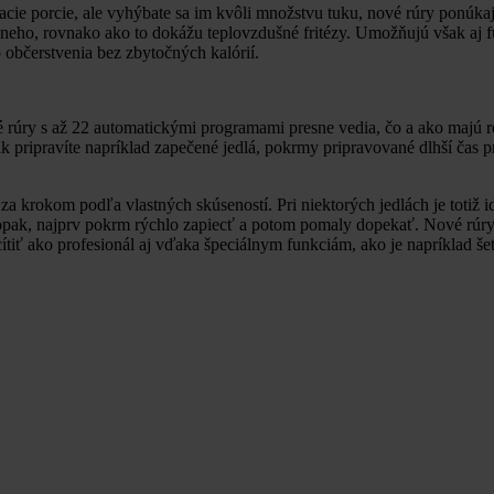
ie porcie, ale vyhýbate sa im kvôli množstvu tuku, nové rúry ponúkajú
ho, rovnako ako to dokážu teplovzdušné fritézy. Umožňujú však aj fu
občerstvenia bez zbytočných kalórií.
 rúry s až 22 automatickými programami presne vedia, čo a ako majú ro
ak pripravíte napríklad zapečené jedlá, pokrmy pripravované dlhší čas p
za krokom podľa vlastných skúseností. Pri niektorých jedlách je totiž 
naopak, najprv pokrm rýchlo zapiecť a potom pomaly dopekať. Nové rú
ítiť ako profesionál aj vďaka špeciálnym funkciám, ako je napríklad š