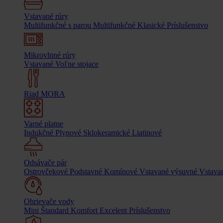
Vstavané rúry
Multifunkčné s parou
Multifunkčné
Klasické
Príslušenstvo
Mikrovlnné rúry
Vstavané
Voľne stojace
Riad MORA
Varné platne
Indukčné
Plynové
Sklokeramické
Liatinové
Odsávače pár
Ostrovčekové
Podstavné
Komínové
Vstavané výsuvné
Vstavan
Ohrievače vody
Mini
Štandard
Komfort
Excelent
Príslušenstvo