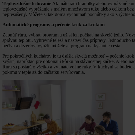
Teplovzdušné fritovanie
Ak máte radi hranolky alebo vyprážané kurac
teplovzdušné vyprážanie s malým množstvom tuku alebo celkom bez ne
nepresušený. Môžete si tak doma vychutnať pochúťky ako z rýchleho 
Automatické programy a pečenie krok za krokom
Zapnúť rúru, vybrať program a už si len počkať na skvelé jedlo. Nové
správnu teplotu, výhrevné telesá a nastaví čas prípravy. Jednoducho t
pečiva a dezertov, využiť môžete aj program na kysnutie cesta.
Pre pokročilých kuchárov je tu ďalšia skvelá možnosť – pečenie krok 
zvýšiť, napríklad pre dokonalú kôrku na slávnostnej kačke. Alebo 
Rúra sa postará o všetko a vy máte voľné ruky. V kuchyni sa budete c
pokrmu v teple až do začiatku servírovania.