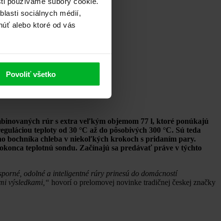
sti používame súbory cookie.
lasti sociálnych médií,
núť alebo ktoré od vás
Povoliť všetko
inovaných rúr s extra veľkým objemom 77 l, ktoré ponúkajú
eguláciou teploty od 30 °C až do pôsobivých 300 °C. Sú teda
ho bochníka chleba v niekoľkých krokoch s pridaním pary.
dokonca teplotnú sondu. Začínajú sa predávať práve v týchto
sporné, odolné a inteligentné rúry prinesú do domácností
ymi výsledkami,“
hovorí o prelomovej novinke tradičnej českej značky