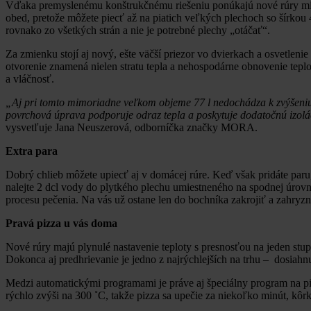
Vďaka premyslenému konštrukčnému riešeniu ponúkajú nové rúry mimo
obed, pretože môžete piecť až na piatich veľkých plechoch so šírk
rovnako zo všetkých strán a nie je potrebné plechy „otáčať“.
Za zmienku stojí aj nový, ešte väčší priezor vo dvierkach a osvetle
otvorenie znamená nielen stratu tepla a nehospodárne obnovenie teplo
a vláčnosť.
„Aj pri tomto mimoriadne veľkom objeme 77 l nedochádza k zvýšeniu s
povrchová úprava podporuje odraz tepla a poskytuje dodatočnú izoláci
vysvetľuje Jana Neuszerová, odborníčka značky MORA.
Extra para
Dobrý chlieb môžete upiecť aj v domácej rúre. Keď však pridáte par
nalejte 2 dcl vody do plytkého plechu umiestneného na spodnej úrov
procesu pečenia. Na vás už ostane len do bochníka zakrojiť a zahryz
Pravá pizza u vás doma
Nové rúry majú plynulé nastavenie teploty s presnosťou na jeden st
Dokonca aj predhrievanie je jedno z najrýchlejších na trhu – dosiahn
Medzi automatickými programami je práve aj špeciálny program na pi
rýchlo zvýši na 300 ˚C, takže pizza sa upečie za niekoľko minút, kôr