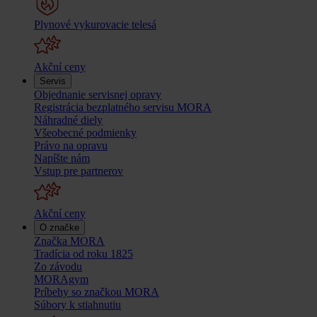
Plynové vykurovacie telesá
Akční ceny
Servis
Objednanie servisnej opravy
Registrácia bezplatného servisu MORA
Náhradné diely
Všeobecné podmienky
Právo na opravu
Napíšte nám
Vstup pre partnerov
Akční ceny
O značke
Značka MORA
Tradícia od roku 1825
Zo závodu
MORAgym
Príbehy so značkou MORA
Súbory k stiahnutiu