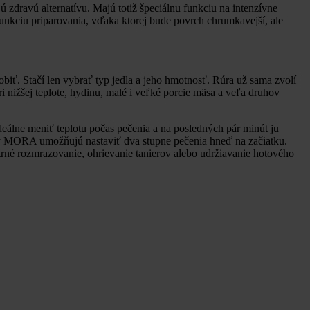
 zdravú alternatívu. Majú totiž špeciálnu funkciu na intenzívne
nkciu priparovania, vďaka ktorej bude povrch chrumkavejší, ale
biť. Stačí len vybrať typ jedla a jeho hmotnosť. Rúra už sama zvolí
ri nižšej teplote, hydinu, malé i veľké porcie mäsa a veľa druhov
ideálne meniť teplotu počas pečenia a na posledných pár minút ju
ry MORA umožňujú nastaviť dva stupne pečenia hneď na začiatku.
etrné rozmrazovanie, ohrievanie tanierov alebo udržiavanie hotového