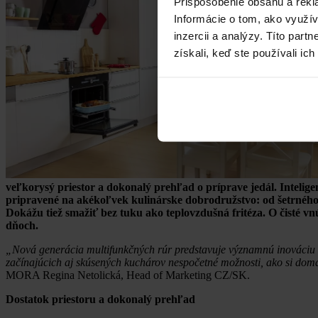
Prispôsobenie obsahu a rekl
Informácie o tom, ako využí
inzercii a analýzy. Títo par
získali, keď ste používali ich
veľkorysý priestor a dokonalý prehľad o príprave jedál. Intelig
pripravené na akékoľvek kulinárske dobrodružstvo: od šetrného
Dokážu tiež smažiť bez tuku ako teplovzdušná fritéza. O čisté 
dňoch.
„Nová generácia multifunkčných rúr predstavuje významnú inováciu a j
začínajúcich aj skúsených kuchárov nespočetné možnosti, ako si doma
MORA Regina Netolická, Head of Marketing CZ/SK.
Dostatok priestoru a dokonalý prehľad