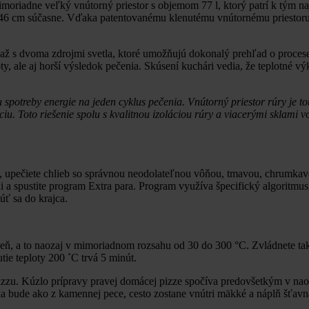
riadne veľký vnútorný priestor s objemom 77 l, ktorý patrí k tým naj
ou 46 cm súčasne. Vďaka patentovanému klenutému vnútornému priestor
nie až s dvoma zdrojmi svetla, ktoré umožňujú dokonalý prehľad o proce
ty, ale aj horší výsledok pečenia. Skúsení kuchári vedia, že teplotné 
potreby energie na jeden cyklus pečenia. Vnútorný priestor rúry je t
u. Toto riešenie spolu s kvalitnou izoláciou rúry a viacerými sklami 
u, upečiete chlieb so správnou neodolateľnou vôňou, tmavou, chrumka
ni a spustite program Extra para. Program využíva špecifický algorit
núť sa do krajca.
upeň, a to naozaj v mimoriadnom rozsahu od 30 do 300 °C. Zvládnete ta
utie teploty 200 ˚C trvá 5 minút.
zzu. Kúzlo prípravy pravej domácej pizze spočíva predovšetkým v nao
ka bude ako z kamennej pece, cesto zostane vnútri mäkké a náplň šťavn