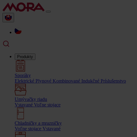
Produkty
Sporáky
Elektrické
Plynové
Kombinované
Indukčné
Príslušenstvo
Umývačky riadu
Vstavané
Voľne stojace
Chladničky a mrazničky
Voľne stojace
Vstavané