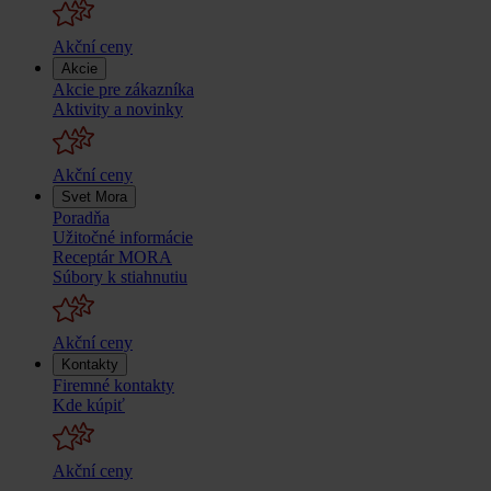
Akční ceny
Akcie
Akcie pre zákazníka
Aktivity a novinky
Akční ceny
Svet Mora
Poradňa
Užitočné informácie
Receptár MORA
Súbory k stiahnutiu
Akční ceny
Kontakty
Firemné kontakty
Kde kúpiť
Akční ceny