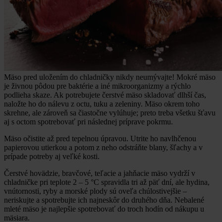
Mäso pred uložením do chladničky nikdy neumývajte! Mokré mäso
je živnou pôdou pre baktérie a iné mikroorganizmy a rýchlo
podlieha skaze. Ak potrebujete čerstvé mäso skladovať dlhší čas,
naložte ho do nálevu z octu, tuku a zeleniny. Mäso okrem toho
skrehne, ale zároveň sa čiastočne vylúhuje; preto treba všetku šťavu
aj s octom spotrebovať pri následnej príprave pokrmu.
Mäso očistite až pred tepelnou úpravou. Utrite ho navlhčenou
papierovou utierkou a potom z neho odstráňte blany, šľachy a v
prípade potreby aj veľké kosti.
Čerstvé hovädzie, bravčové, teľacie a jahňacie mäso vydrží v
chladničke pri teplote 2 – 5 °C spravidla tri až päť dní, ale hydina,
vnútornosti, ryby a morské plody sú oveľa chúlostivejšie –
neriskujte a spotrebujte ich najneskôr do druhého dňa. Nebalené
mleté mäso je najlepšie spotrebovať do troch hodín od nákupu u
mäsiara.