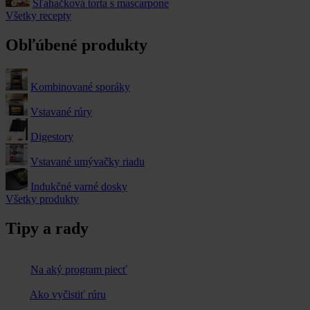
Šľahačková torta s mascarpone
Všetky recepty
Obľúbené produkty
Kombinované sporáky
Vstavané rúry
Digestory
Vstavané umývačky riadu
Indukčné varné dosky
Všetky produkty
Tipy a rady
Na aký program piecť
Ako vyčistiť rúru