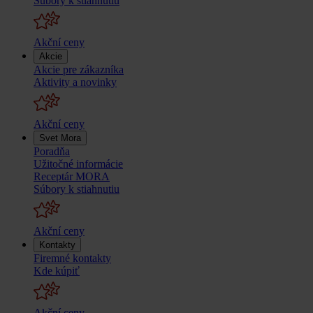
Súbory k stiahnutiu
Akční ceny
Akcie
Akcie pre zákazníka
Aktivity a novinky
Akční ceny
Svet Mora
Poradňa
Užitočné informácie
Receptár MORA
Súbory k stiahnutiu
Akční ceny
Kontakty
Firemné kontakty
Kde kúpiť
Akční ceny