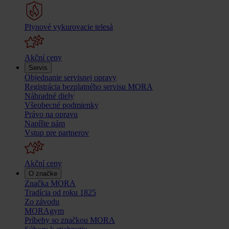
Plynové vykurovacie telesá
Akční ceny
Servis
Objednanie servisnej opravy
Registrácia bezplatného servisu MORA
Náhradné diely
Všeobecné podmienky
Právo na opravu
Napíšte nám
Vstup pre partnerov
Akční ceny
O značke
Značka MORA
Tradícia od roku 1825
Zo závodu
MORAgym
Príbehy so značkou MORA