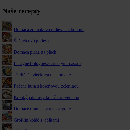
Naše recepty
Domáca zemiaková polievka s hubami
Šošovicová polievka
Domáca pizza na plech
Lasagne bolognese s mletým mäsom
Tradičná sviečková na smotane
Pečené kura s koreňovou zeleninou
Krehký jablkový koláč s mrvenicou
Domáce tiramisu z mascarpone
Grófkin koláč s jablkami