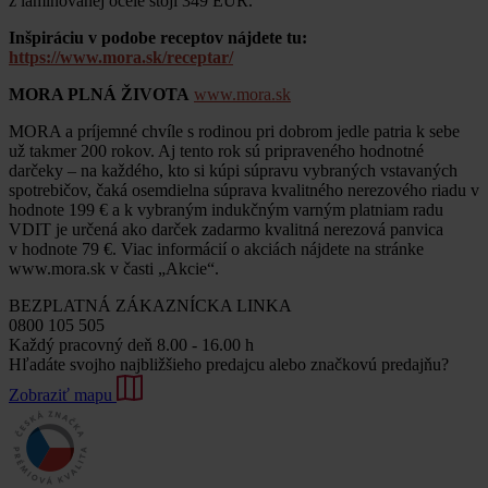
z laminovanej ocele stojí 349 EUR.
Inšpiráciu v podobe receptov nájdete tu:
https://www.mora.sk/receptar/
MORA PLNÁ ŽIVOTA
www.mora.sk
MORA a príjemné chvíle s rodinou pri dobrom jedle patria k sebe
už takmer 200 rokov. Aj tento rok sú pripraveného hodnotné
darčeky – na každého, kto si kúpi súpravu vybraných vstavaných
spotrebičov, čaká osemdielna súprava kvalitného nerezového riadu v
hodnote 199 € a k vybraným indukčným varným platniam radu
VDIT je určená ako darček zadarmo kvalitná nerezová panvica
v hodnote 79 €. Viac informácií o akciách nájdete na stránke
www.mora.sk v časti „Akcie“.
BEZPLATNÁ ZÁKAZNÍCKA LINKA
0800 105 505
Každý pracovný deň 8.00 - 16.00 h
Hľadáte svojho najbližšieho predajcu alebo značkovú predajňu?
Zobraziť mapu