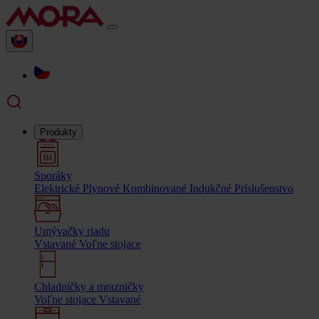
Produkty
Sporáky
Elektrické
Plynové
Kombinované
Indukčné
Príslušenstvo
Umývačky riadu
Vstavané
Voľne stojace
Chladničky a mrazničky
Voľne stojace
Vstavané