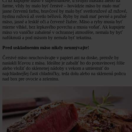
Či už kupujete mäso v supermarkete, u svojho mäsiara alebo na
farme, vždy by malo byť čerstvé – hovädzie mäso by malo mať
jasne červenú farbu, bravčové by malo byť svetloružové až ružové,
hydina ružová až svetlo béžová. Ryby by mali mať pevné a pružné
mäso, jasné a lesklé oči a červené žiabre. Mäso a ryby musia byť
mierne vlhké, bez lepkavého povrchu a musia voňať. Ak kupujete
mäso vo vaničke zabalené v ochrannej atmosfére, nemala by byť
nafúknutá a pod mäsom by nemala byť tekutina.
Pred uskladnením mäso nikdy neumývajte!
Čerstvé mäso neuchovávajte v papieri ani na doske, pretože by
nasiakli šťavou z mäsa. Ideálne je zabaliť ho do potravinovej fólie
alebo vložiť do sklenenej nádoby s vekom a umiestniť do
najchladnejšej časti chladničky, teda dolu alebo na sklenenú policu
nad box pre ovocie a zeleninu.