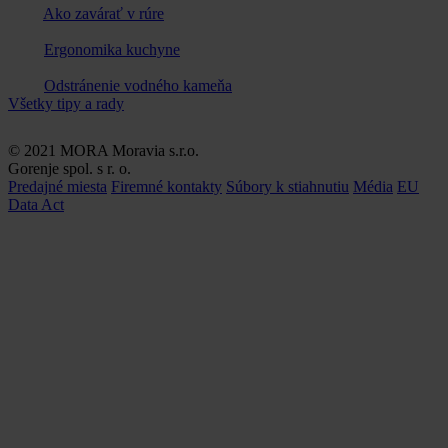
Ako zavárať v rúre
Ergonomika kuchyne
Odstránenie vodného kameňa
Všetky tipy a rady
© 2021 MORA Moravia s.r.o.
Gorenje spol. s r. o.
Predajné miesta
Firemné kontakty
Súbory k stiahnutiu
Média
EU
Data Act