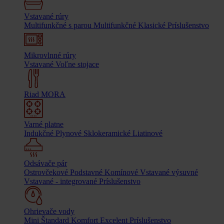
Vstavané rúry
Multifunkčné s parou
Multifunkčné
Klasické
Príslušenstvo
Mikrovlnné rúry
Vstavané
Voľne stojace
Riad MORA
Varné platne
Indukčné
Plynové
Sklokeramické
Liatinové
Odsávače pár
Ostrovčekové
Podstavné
Komínové
Vstavané výsuvné
Vstavané - integrované
Príslušenstvo
Ohrievače vody
Mini
Štandard
Komfort
Excelent
Príslušenstvo