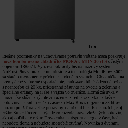
Tip:
Ideálne podmienky na uchovávanie potravín vrátane mäsa poskytuje
nová kombinovaná chladnička MORA CMDN 3054 S
s čistým
objemom 188/67 l. Využíva pokročilý beznámrazový systém
NoFrost Plus v mraziacom priestore a technológia MultiFlow 360°
sa stará o rovnomerné prúdenie studeného vzduchu. Chladnička má
premyslené vnútorné usporiadanie, multi-variabilné sklenené police
s nosnosťou až 20 kg, priestrannú zásuvku na ovocie a zeleninu a
špeciálne držiaky na fľaše a vajcia vo dverách. Horná zásuvka v
mrazničke slúži na rýchle zmrazenie, stredná zásuvka na bežné
potraviny a spodnú veľkú zásuvku MaxiBox s objemom 38 litrov
možno použiť na veľké potraviny, napríklad hus. K dispozícii je aj
režim Super Freeze na rýchle zmrazenie práve vložených potravín,
ako aj obľúbený režim Dovolenka na úsporu energie v čase, keď
nebudete doma a nebudete spotrebič otvárať. Novinka s dverami