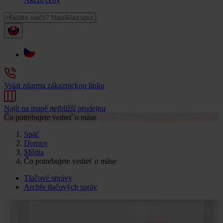
Volat zdarma zákaznickou linku
Najít na mapě nejbližší prodejnu
Čo potrebujete vedieť o mäse
Späť
Domov
Média
Čo potrebujete vedieť o mäse
Tlačové správy
Archív tlačových správ