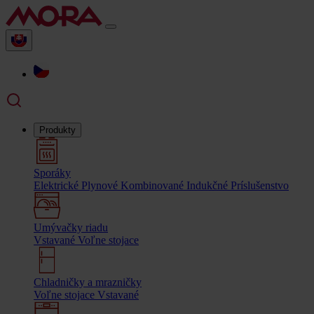
Produkty
Sporáky
Elektrické
Plynové
Kombinované
Indukčné
Príslušenstvo
Umývačky riadu
Vstavané
Voľne stojace
Chladničky a mrazničky
Voľne stojace
Vstavané