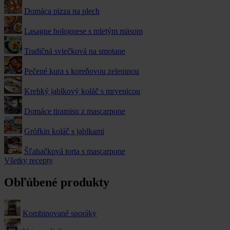
Domáca pizza na plech
Lasagne bolognese s mletým mäsom
Tradičná sviečková na smotane
Pečené kura s koreňovou zeleninou
Krehký jablkový koláč s mrvenicou
Domáce tiramisu z mascarpone
Grófkin koláč s jablkami
Šľahačková torta s mascarpone
Všetky recepty
Obľúbené produkty
Kombinované sporáky