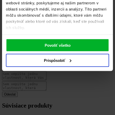
Recenzie
0
webové stránky, poskytujeme aj našim partnerom v
Buďte první, kdo produkt R 080 ohodnotí.
oblasti sociálnych médií, inzercii a analýzy. Títo partneri
Napsat uživatelskou recenzi
môžu skombinovať s ďalšími údajmi, ktoré vám môžu
poskytnúť alebo ktoré od vás získali, keď ste používali
Uživatelská recenze
ich služby.
Povoliť všetko
Prispôsobiť
Súvisiace produkty