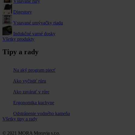
Vstavané rúry
Digestory
Vstavané umývačky riadu
Indukčné varné dosky
Všetky produkty
Tipy a rady
Na aký program piecť
Ako vyčistiť rúru
Ako zavárať v rúre
Ergonomika kuchyne
Odstránenie vodného kameňa
Všetky tipy a rady
© 2021 MORA Moravia s.r.o.