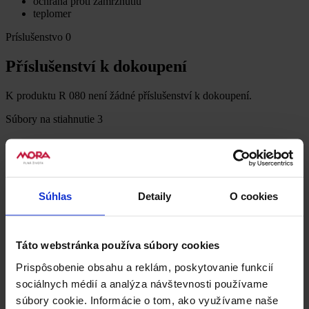
ochrana proti zamrznutiu
teplomer
Príslušenstvo
0
Příslušenství k dokoupení
K produktu R 080 není žádné příslušenství k dokoupení.
Súbory na stiahnutie
3
Dokumenty k stiahnutiu
Súhlas
Detaily
O cookies
Produktový list
Návod k použití
Táto webstránka používa súbory cookies
PDF, 0 KB
Prispôsobenie obsahu a reklám, poskytovanie funkcií
sociálnych médií a analýza návštevnosti používame
Energetický štítek
súbory cookie. Informácie o tom, ako využívame naše
PDF, 0 KB