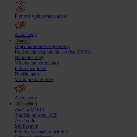
Plynové vykurovacie telesá
Akční ceny
Servis
Objednanie servisnej opravy
Registrácia bezplatného servisu MORA
Náhradné diely
Všeobecné podmienky
Právo na opravu
Napíšte nám
Vstup pre partnerov
Akční ceny
O značke
Značka MORA
Tradícia od roku 1825
Zo závodu
MORAgym
Príbehy so značkou MORA