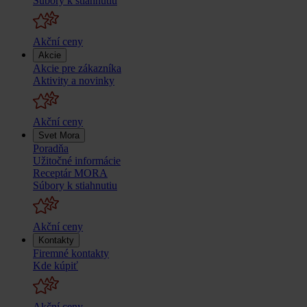
Súbory k stiahnutiu
Akční ceny
Akcie
Akcie pre zákazníka
Aktivity a novinky
Akční ceny
Svet Mora
Poradňa
Užitočné informácie
Receptár MORA
Súbory k stiahnutiu
Akční ceny
Kontakty
Firemné kontakty
Kde kúpiť
Akční ceny