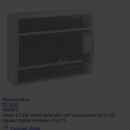
Plynové teleso
PT 6140
399.00 €
výkon 4,2 kW odvod spalin přes zeď vytopí prostor až 95 m3
regulace teploty termostat 10-32 °C
Porovnať
Detail