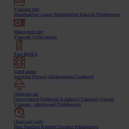
Vstavané rúry
Multifunkčné s parou
Multifunkčné
Klasické
Príslušenstvo
Mikrovlnné rúry
Vstavané
Voľne stojace
Riad MORA
Varné platne
Indukčné
Plynové
Sklokeramické
Liatinové
Odsávače pár
Ostrovčekové
Podstavné
Komínové
Vstavané výsuvné
Vstavané - integrované
Príslušenstvo
Ohrievače vody
Mini
Štandard
Komfort
Excelent
Príslušenstvo