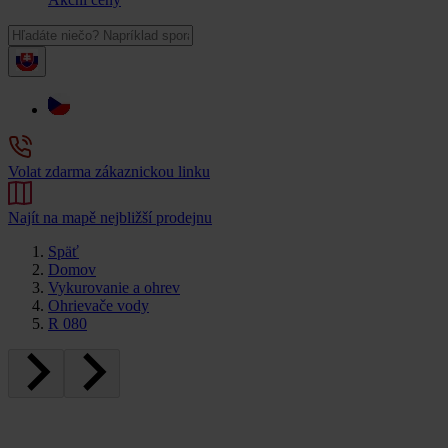
Volat zdarma zákaznickou linku
Najít na mapě nejbližší prodejnu
Späť
Domov
Vykurovanie a ohrev
Ohrievače vody
R 080