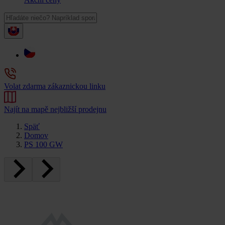
Volat zdarma zákaznickou linku
Najít na mapě nejbližší prodejnu
Späť
Domov
PS 100 GW