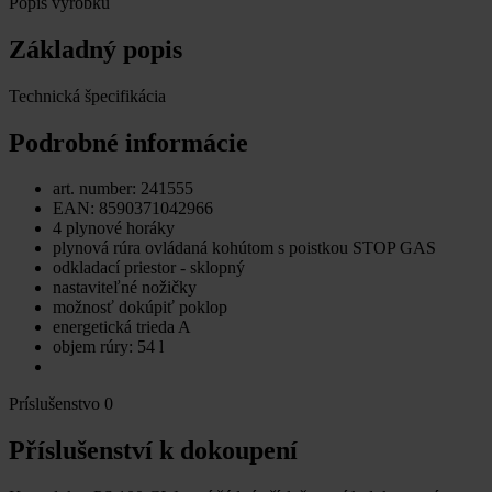
Popis výrobku
Základný popis
Technická špecifikácia
Podrobné informácie
art. number: 241555
EAN: 8590371042966
4 plynové horáky
plynová rúra ovládaná kohútom s poistkou STOP GAS
odkladací priestor - sklopný
nastaviteľné nožičky
možnosť dokúpiť poklop
energetická trieda A
objem rúry: 54 l
Príslušenstvo
0
Příslušenství k dokoupení