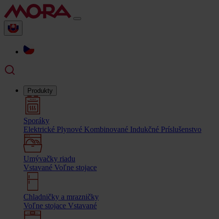
Produkty
Sporáky
Elektrické
Plynové
Kombinované
Indukčné
Príslušenstvo
Umývačky riadu
Vstavané
Voľne stojace
Chladničky a mrazničky
Voľne stojace
Vstavané