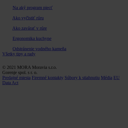
Na aký program piecť
Ako vyčistiť rúru
Ako zavárať v rúre
Ergonomika kuchyne
Odstránenie vodného kameňa
Všetky tipy a rady
© 2021 MORA Moravia s.r.o.
Gorenje spol. s r. o.
Predajné miesta
Firemné kontakty
Súbory k stiahnutiu
Média
EU
Data Act