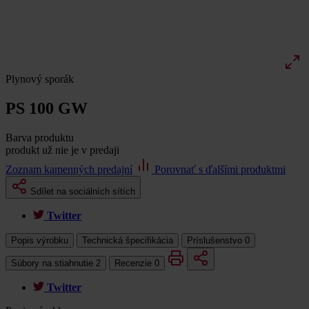
Plynový sporák
PS 100 GW
Barva produktu
produkt už nie je v predaji
Zoznam kamenných predajní
Porovnať s ďalšími produktmi
Sdílet na sociálních sítích
Twitter
Popis výrobku
Technická špecifikácia
Príslušenstvo
0
Súbory na stiahnutie
2
Recenzie
0
Twitter