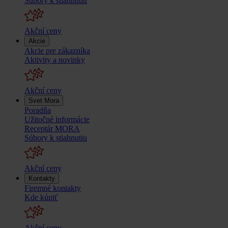
Súbory k stiahnutiu
Akční ceny
Akcie
Akcie pre zákazníka
Aktivity a novinky
Akční ceny
Svet Mora
Poradňa
Užitočné informácie
Receptár MORA
Súbory k stiahnutiu
Akční ceny
Kontakty
Firemné kontakty
Kde kúpiť
Akční ceny