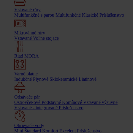
Vstavané rúry
Multifunkčné s parou
Multifunkčné
Klasické
Príslušenstvo
Mikrovlnné rúry
Vstavané
Voľne stojace
Riad MORA
Varné platne
Indukčné
Plynové
Sklokeramické
Liatinové
Odsávače pár
Ostrovčekové
Podstavné
Komínové
Vstavané výsuvné
Vstavané - integrované
Príslušenstvo
Ohrievače vody
Mini
Štandard
Komfort
Excelent
Príslušenstvo