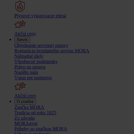
Plynové vykurovacie telesá
Akční ceny
Servis
Objednanie servisnej opravy
Registrácia bezplatného servisu MORA
Náhradné diely
Všeobecné podmienky
Právo na opravu
Napíšte nám
Vstup pre partnerov
Akční ceny
O značke
Značka MORA
Tradícia od roku 1825
Zo závodu
MORAgym
Príbehy so značkou MORA