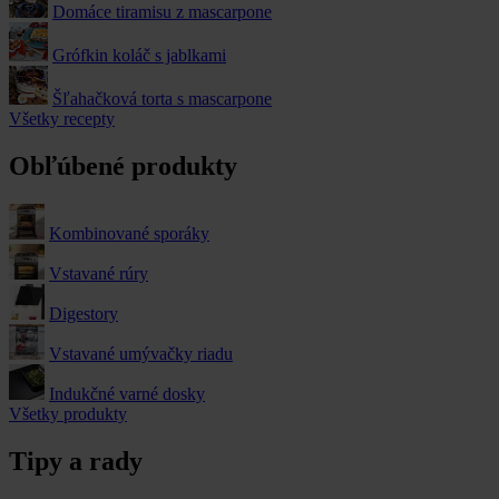
Domáce tiramisu z mascarpone
Grófkin koláč s jablkami
Šľahačková torta s mascarpone
Všetky recepty
Obľúbené produkty
Kombinované sporáky
Vstavané rúry
Digestory
Vstavané umývačky riadu
Indukčné varné dosky
Všetky produkty
Tipy a rady