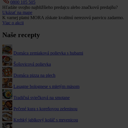
0800 105 505
Hľadáte svojho najbližšieho predajcu alebo značkovú predajňu?
Ukázať na mape
K varnej platni MORA získate kvalitnú nerezovú panvicu zadarmo.
Viac o akcii
Naše recepty
Domáca zemiaková polievka s hubami
Šošovicová polievka
Domáca pizza na plech
Lasagne bolognese s mletým mäsom
Tradičná sviečková na smotane
Pečené kura s koreňovou zeleninou
Krehký jablkový koláč s mrvenicou