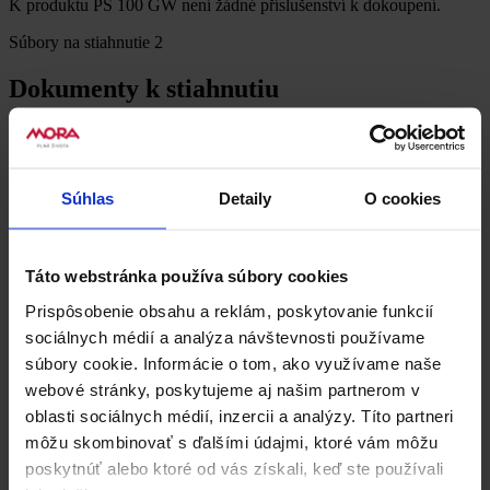
K produktu PS 100 GW není žádné příslušenství k dokoupení.
Súbory na stiahnutie
2
Dokumenty k stiahnutiu
Produktový list
Súhlas
Detaily
O cookies
Informační list + energeti...
XLS, 0 KB
Recenzie
0
Táto webstránka používa súbory cookies
Buďte první, kdo produkt PS 100 GW ohodnotí.
Prispôsobenie obsahu a reklám, poskytovanie funkcií
Napsat uživatelskou recenzi
sociálnych médií a analýza návštevnosti používame
Uživatelská recenze
súbory cookie. Informácie o tom, ako využívame naše
webové stránky, poskytujeme aj našim partnerom v
oblasti sociálnych médií, inzercii a analýzy. Títo partneri
môžu skombinovať s ďalšími údajmi, ktoré vám môžu
poskytnúť alebo ktoré od vás získali, keď ste používali