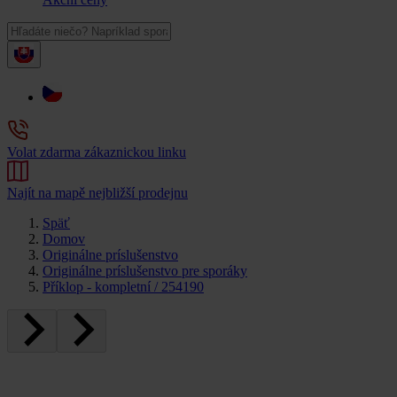
Volat zdarma zákaznickou linku
Najít na mapě nejbližší prodejnu
Späť
Domov
Originálne príslušenstvo
Originálne príslušenstvo pre sporáky
Příklop - kompletní / 254190