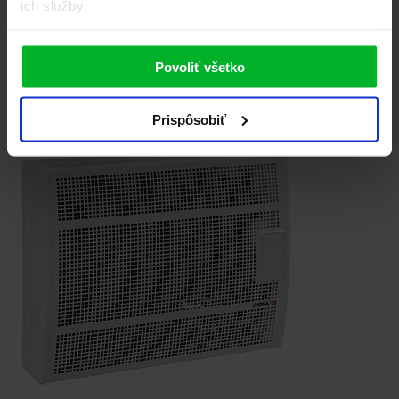
ich služby.
Plynové teleso
PT 6143
399.00 €
Povoliť všetko
výkon 4,2 kW regulace teploty termostat 10-32 °C odvod spalin do
komína vytopí prostor až 95 m3
Porovnať
Detail
Prispôsobiť