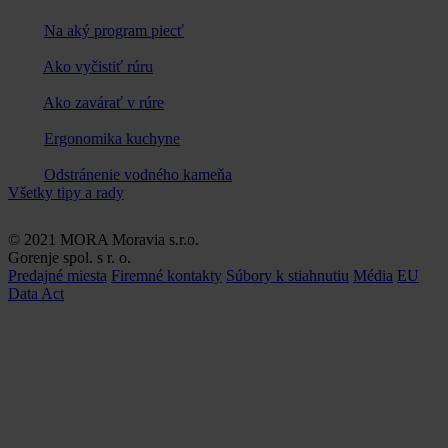
Na aký program piecť
Ako vyčistiť rúru
Ako zavárať v rúre
Ergonomika kuchyne
Odstránenie vodného kameňa
Všetky tipy a rady
© 2021 MORA Moravia s.r.o.
Gorenje spol. s r. o.
Predajné miesta
Firemné kontakty
Súbory k stiahnutiu
Média
EU
Data Act