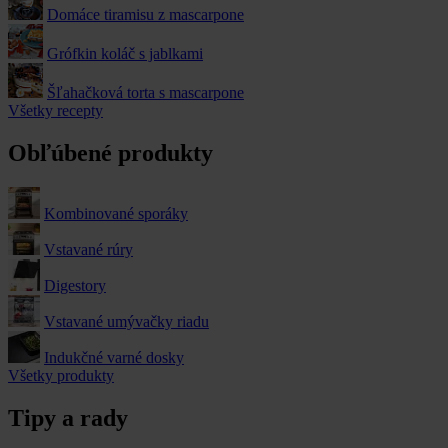
Domáce tiramisu z mascarpone
Grófkin koláč s jablkami
Šľahačková torta s mascarpone
Všetky recepty
Obľúbené produkty
Kombinované sporáky
Vstavané rúry
Digestory
Vstavané umývačky riadu
Indukčné varné dosky
Všetky produkty
Tipy a rady