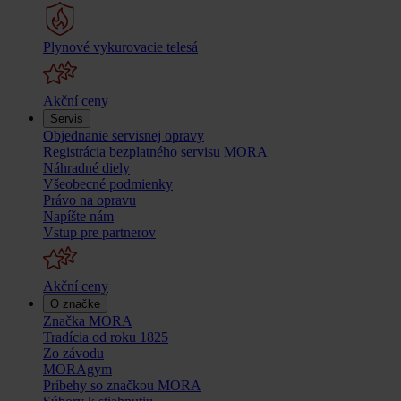
Plynové vykurovacie telesá
Akční ceny
Servis
Objednanie servisnej opravy
Registrácia bezplatného servisu MORA
Náhradné diely
Všeobecné podmienky
Právo na opravu
Napíšte nám
Vstup pre partnerov
Akční ceny
O značke
Značka MORA
Tradícia od roku 1825
Zo závodu
MORAgym
Príbehy so značkou MORA