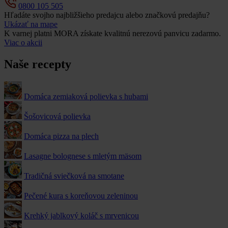
0800 105 505
Hľadáte svojho najbližšieho predajcu alebo značkovú predajňu?
Ukázať na mape
K varnej platni MORA získate kvalitnú nerezovú panvicu zadarmo.
Viac o akcii
Naše recepty
Domáca zemiaková polievka s hubami
Šošovicová polievka
Domáca pizza na plech
Lasagne bolognese s mletým mäsom
Tradičná sviečková na smotane
Pečené kura s koreňovou zeleninou
Krehký jablkový koláč s mrvenicou