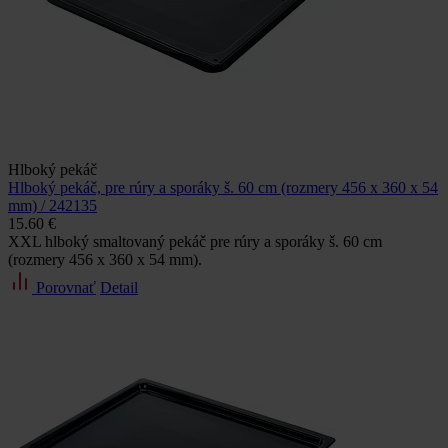
Hlboký pekáč
Hlboký pekáč, pre rúry a sporáky š. 60 cm (rozmery 456 x 360 x 54
mm) / 242135
15.60 €
XXL hlboký smaltovaný pekáč pre rúry a sporáky š. 60 cm
(rozmery 456 x 360 x 54 mm).
Porovnať
Detail