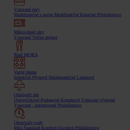
Vstavané rúry
Multifunkčné s parou
Multifunkčné
Klasické
Príslušenstvo
Mikrovlnné rúry
Vstavané
Voľne stojace
Riad MORA
Varné platne
Indukčné
Plynové
Sklokeramické
Liatinové
Odsávače pár
Ostrovčekové
Podstavné
Komínové
Vstavané výsuvné
Vstavané - integrované
Príslušenstvo
Ohrievače vody
Mini
Štandard
Komfort
Excelent
Príslušenstvo