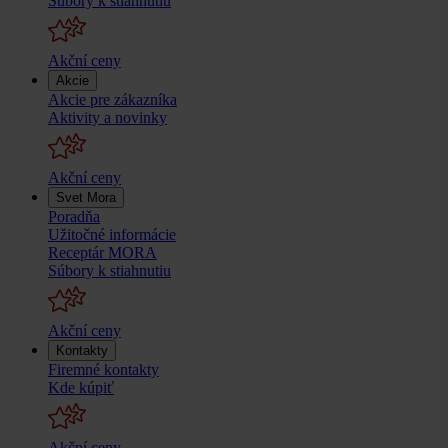
Súbory k stiahnutiu
Akční ceny
Akcie
Akcie pre zákazníka
Aktivity a novinky
Akční ceny
Svet Mora
Poradňa
Užitočné informácie
Receptár MORA
Súbory k stiahnutiu
Akční ceny
Kontakty
Firemné kontakty
Kde kúpiť
Akční ceny