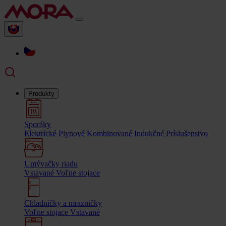
Produkty
Sporáky
Elektrické
Plynové
Kombinované
Indukčné
Príslušenstvo
Umývačky riadu
Vstavané
Voľne stojace
Chladničky a mrazničky
Voľne stojace
Vstavané