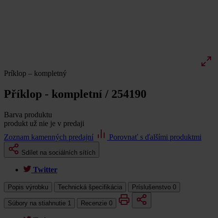
Príklop – kompletný
Příklop - kompletní / 254190
Barva produktu
produkt už nie je v predaji
Zoznam kamenných predajní
Porovnať s ďalšími produktmi
Sdílet na sociálních sítích
Twitter
Popis výrobku
Technická špecifikácia
Príslušenstvo
0
Súbory na stiahnutie
1
Recenzie
0