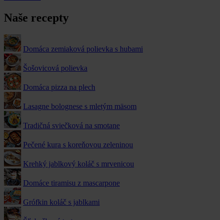
Naše recepty
Domáca zemiaková polievka s hubami
Šošovicová polievka
Domáca pizza na plech
Lasagne bolognese s mletým mäsom
Tradičná sviečková na smotane
Pečené kura s koreňovou zeleninou
Krehký jablkový koláč s mrvenicou
Domáce tiramisu z mascarpone
Grófkin koláč s jablkami