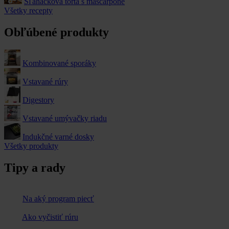
Šľahačková torta s mascarpone
Všetky recepty
Obľúbené produkty
Kombinované sporáky
Vstavané rúry
Digestory
Vstavané umývačky riadu
Indukčné varné dosky
Všetky produkty
Tipy a rady
Na aký program piecť
Ako vyčistiť rúru