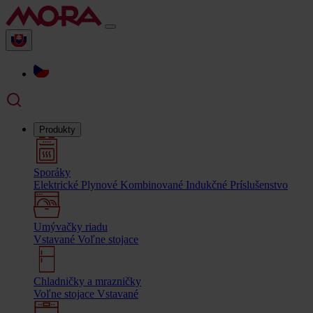
Produkty
Sporáky
Elektrické
Plynové
Kombinované
Indukčné
Príslušenstvo
Umývačky riadu
Vstavané
Voľne stojace
Chladničky a mrazničky
Voľne stojace
Vstavané