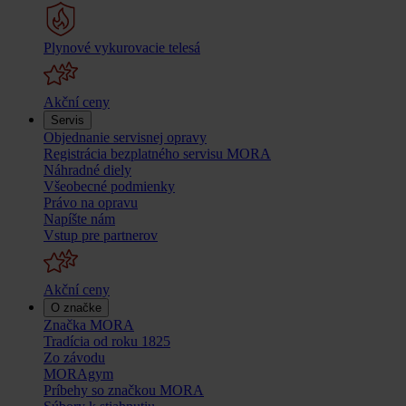
Plynové vykurovacie telesá
Akční ceny
Servis
Objednanie servisnej opravy
Registrácia bezplatného servisu MORA
Náhradné diely
Všeobecné podmienky
Právo na opravu
Napíšte nám
Vstup pre partnerov
Akční ceny
O značke
Značka MORA
Tradícia od roku 1825
Zo závodu
MORAgym
Príbehy so značkou MORA