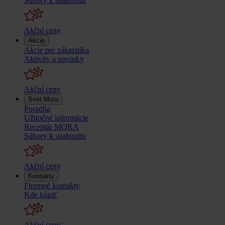
Súbory k stiahnutiu
Akční ceny
Akcie
Akcie pre zákazníka
Aktivity a novinky
Akční ceny
Svet Mora
Poradňa
Užitočné informácie
Receptár MORA
Súbory k stiahnutiu
Akční ceny
Kontakty
Firemné kontakty
Kde kúpiť
Akční ceny