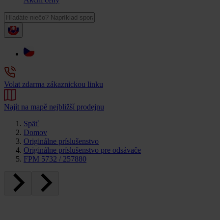
Volat zdarma zákaznickou linku
Najít na mapě nejbližší prodejnu
Späť
Domov
Originálne príslušenstvo
Originálne príslušenstvo pre odsávače
FPM 5732 / 257880