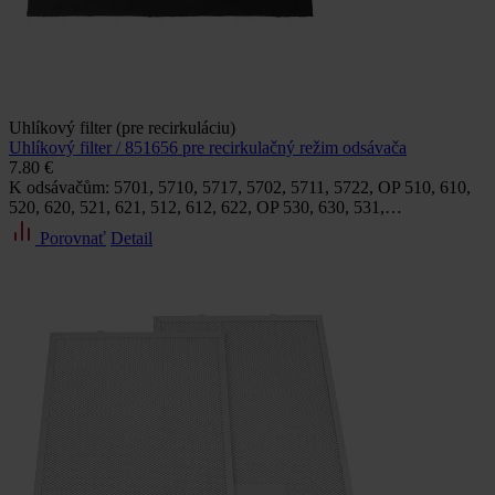
Uhlíkový filter (pre recirkuláciu)
Uhlíkový filter / 851656 pre recirkulačný režim odsávača
7.80 €
K odsávačům: 5701, 5710, 5717, 5702, 5711, 5722, OP 510, 610,
520, 620, 521, 621, 512, 612, 622, OP 530, 630, 531,…
Porovnať
Detail