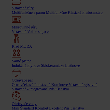
Vstavané rúry
Multifunkčné s parou
Multifunkčné
Klasické
Príslušenstvo
Mikrovlnné rúry
Vstavané
Voľne stojace
Riad MORA
Varné platne
Indukčné
Plynové
Sklokeramické
Liatinové
Odsávače pár
Ostrovčekové
Podstavné
Komínové
Vstavané výsuvné
Vstavané - integrované
Príslušenstvo
Ohrievače vody
Mini
Štandard
Komfort
Excelent
Príslušenstvo