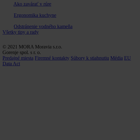
Ako zavárať v rúre
Ergonomika kuchyne
Odstránenie vodného kameňa
Všetky tipy a rady
© 2021 MORA Moravia s.r.o.
Gorenje spol. s r. o.
Predajné miesta
Firemné kontakty
Súbory k stiahnutiu
Média
EU
Data Act