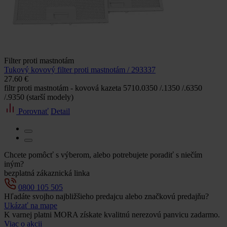
Filter proti mastnotám
Tukový kovový filter proti mastnotám / 293337
27.60 €
filtr proti mastnotám - kovová kazeta 5710.0350 /.1350 /.6350
/.9350 (starší modely)
Porovnať
Detail
Chcete pomôcť s výberom, alebo potrebujete poradiť s niečím
iným?
bezplatná zákaznická linka
0800 105 505
Hľadáte svojho najbližšieho predajcu alebo značkovú predajňu?
Ukázať na mape
K varnej platni MORA získate kvalitnú nerezovú panvicu zadarmo.
Viac o akcii