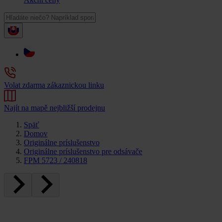
Volat zdarma zákaznickou linku
Najít na mapě nejbližší prodejnu
Späť
Domov
Originálne príslušenstvo
Originálne príslušenstvo pre odsávače
FPM 5723 / 240818