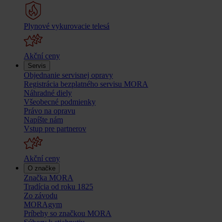
Plynové vykurovacie telesá
Akční ceny
Servis
Objednanie servisnej opravy
Registrácia bezplatného servisu MORA
Náhradné diely
Všeobecné podmienky
Právo na opravu
Napíšte nám
Vstup pre partnerov
Akční ceny
O značke
Značka MORA
Tradícia od roku 1825
Zo závodu
MORAgym
Príbehy so značkou MORA