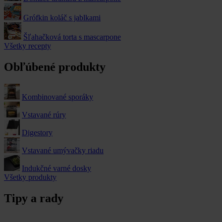
Grófkin koláč s jablkami
Šľahačková torta s mascarpone
Všetky recepty
Obľúbené produkty
Kombinované sporáky
Vstavané rúry
Digestory
Vstavané umývačky riadu
Indukčné varné dosky
Všetky produkty
Tipy a rady