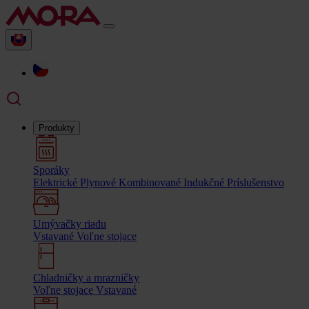
Produkty
Sporáky
Elektrické
Plynové
Kombinované
Indukčné
Príslušenstvo
Umývačky riadu
Vstavané
Voľne stojace
Chladničky a mrazničky
Voľne stojace
Vstavané