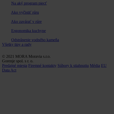
Na aký program piecť
Ako vyčistiť rúru
Ako zavárať v rúre
Ergonomika kuchyne
Odstránenie vodného kameňa
Všetky tipy a rady
© 2021 MORA Moravia s.r.o.
Gorenje spol. s r. o.
Predajné miesta
Firemné kontakty
Súbory k stiahnutiu
Média
EU
Data Act