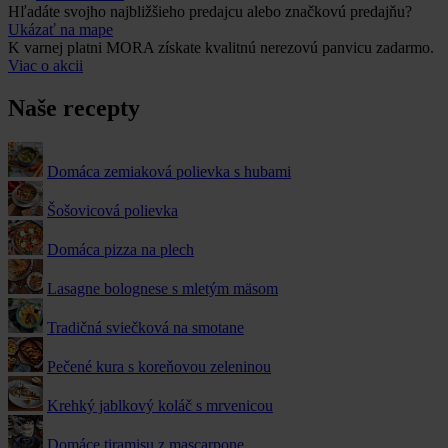
Hľadáte svojho najbližšieho predajcu alebo značkovú predajňu?
Ukázať na mape
K varnej platni MORA získate kvalitnú nerezovú panvicu zadarmo.
Viac o akcii
Naše recepty
Domáca zemiaková polievka s hubami
Šošovicová polievka
Domáca pizza na plech
Lasagne bolognese s mletým mäsom
Tradičná sviečková na smotane
Pečené kura s koreňovou zeleninou
Krehký jablkový koláč s mrvenicou
Domáce tiramisu z mascarpone