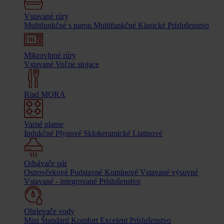
Vstavané rúry
Multifunkčné s parou
Multifunkčné
Klasické
Príslušenstvo
Mikrovlnné rúry
Vstavané
Voľne stojace
Riad MORA
Varné platne
Indukčné
Plynové
Sklokeramické
Liatinové
Odsávače pár
Ostrovčekové
Podstavné
Komínové
Vstavané výsuvné
Vstavané - integrované
Príslušenstvo
Ohrievače vody
Mini
Štandard
Komfort
Excelent
Príslušenstvo