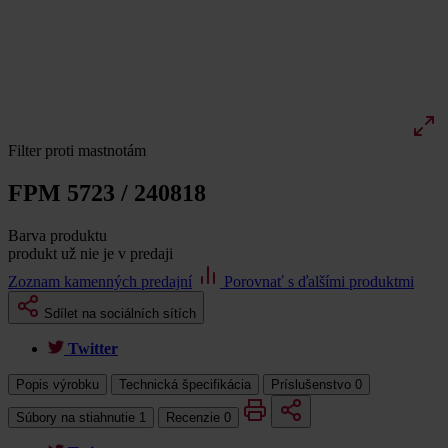
Filter proti mastnotám
FPM 5723 / 240818
Barva produktu
produkt už nie je v predaji
Zoznam kamenných predajní
Porovnať s ďalšími produktmi
Sdílet na sociálních sítích
Twitter
Popis výrobku
Technická špecifikácia
Príslušenstvo
0
Súbory na stiahnutie
1
Recenzie
0