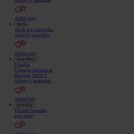
Súbory k stiahnutiu
Akční ceny
Akcie
Akcie pre zákazníka
Aktivity a novinky
Akční ceny
Svet Mora
Poradňa
Užitočné informácie
Receptár MORA
Súbory k stiahnutiu
Akční ceny
Kontakty
Firemné kontakty
Kde kúpiť
Akční ceny