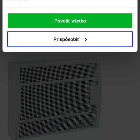
Plynové teleso
PT 6143
Povoliť všetko
399.00 €
výkon 4,2 kW regulace teploty termostat 10-32 °C odvod spalin do
komína vytopí prostor až 95 m3
Prispôsobiť
Porovnať
Detail