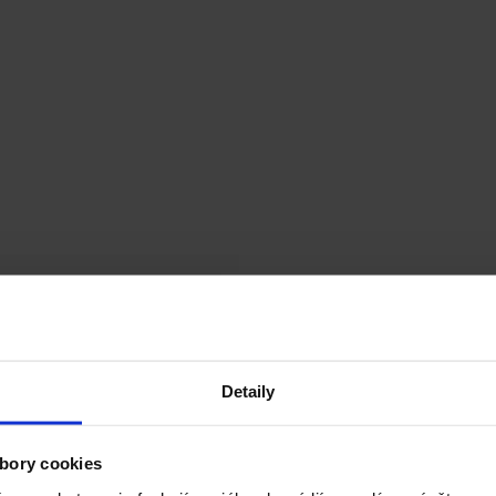
Detaily
ť najlepších príbehov odmeníme športovým rýchloschnúcim uterákom 
bory cookies