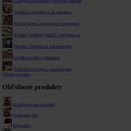
Lasagne bolognese s mletým mäsom
Tradičná sviečková na smotane
Pečené kura s koreňovou zeleninou
Krehký jablkový koláč s mrvenicou
Domáce tiramisu z mascarpone
Grófkin koláč s jablkami
Šľahačková torta s mascarpone
Všetky recepty
Obľúbené produkty
Kombinované sporáky
Vstavané rúry
Digestory