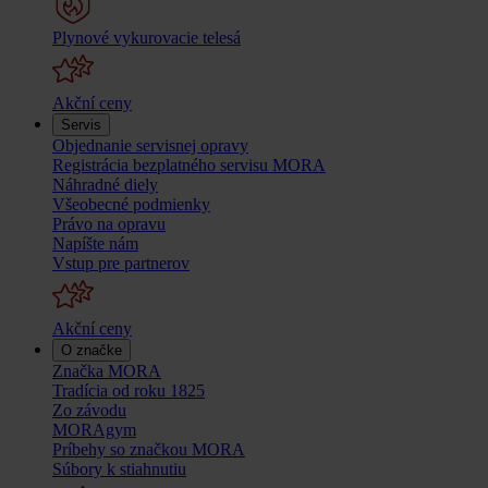
Plynové vykurovacie telesá
Akční ceny
Servis
Objednanie servisnej opravy
Registrácia bezplatného servisu MORA
Náhradné diely
Všeobecné podmienky
Právo na opravu
Napíšte nám
Vstup pre partnerov
Akční ceny
O značke
Značka MORA
Tradícia od roku 1825
Zo závodu
MORAgym
Príbehy so značkou MORA
Súbory k stiahnutiu