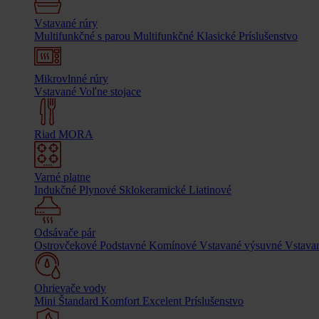
Vstavané rúry
Multifunkčné s parou
Multifunkčné
Klasické
Príslušenstvo
Mikrovlnné rúry
Vstavané
Voľne stojace
Riad MORA
Varné platne
Indukčné
Plynové
Sklokeramické
Liatinové
Odsávače pár
Ostrovčekové
Podstavné
Komínové
Vstavané výsuvné
Vstavan
Ohrievače vody
Mini
Štandard
Komfort
Excelent
Príslušenstvo