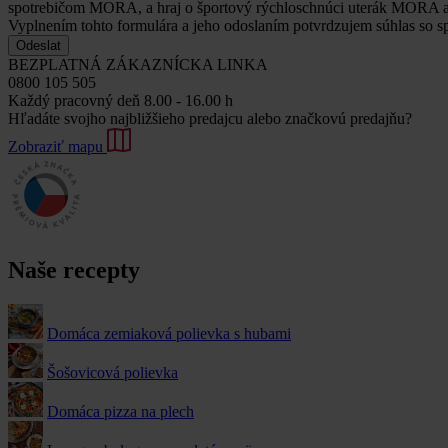
spotrebičom MORA, a hraj o športový rýchloschnúci uterák MORA 
Vyplnením tohto formulára a jeho odoslaním potvrdzujem súhlas so
Odeslat
BEZPLATNÁ ZÁKAZNÍCKA LINKA
0800 105 505
Každý pracovný deň 8.00 - 16.00 h
Hľadáte svojho najbližšieho predajcu alebo značkovú predajňu?
Zobraziť mapu
Naše recepty
Domáca zemiaková polievka s hubami
Šošovicová polievka
Domáca pizza na plech