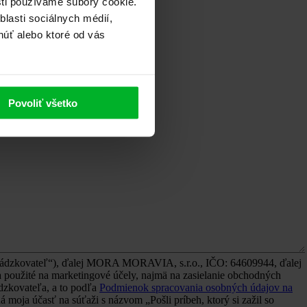
sti používame súbory cookie.
lasti sociálnych médií,
núť alebo ktoré od vás
Povoliť všetko
evádzkovateľ“), ďalej MORA MORAVIA, s.r.o., IČO: 64609944, ďalej
použité na marketingové účely, najmä na zasielanie obchodných
ádzkovateľa, a to podľa
Podmienok spracovania osobných údajov na
moja účasť na súťaži s názvom „Pošli príbeh, ktorý si zažil so