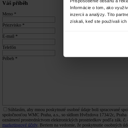
Prispôsobenie obsahu a rekl
Váš příběh
Informácie o tom, ako využí
Meno
*
inzercii a analýzy. Títo par
získali, keď ste používali ich
Priezvisko
*
E-mail
*
Telefón
Príbeh
*
Súhlasím, aby mnou poskytnuté osobné údaje boli spracované sp
spoločnosťou WMC Praha, a.s., so sídlom Hvězdova 1734/2c, Praha 4
oznámení prostredníctvom elektronických prostriedkov podľa zák. č. 4
marketingové účely
. Beriem na vedomie, že poskytnutie osobných úda