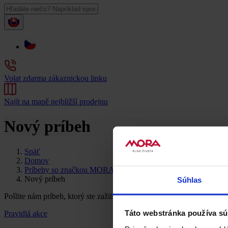
Volat zdarma zákaznickou linku
Najít na mapě nejbližší prodejnu
Nový príbeh
Späť
Domov
Príbehy so značkou MORA
Nový príbeh
Súhlas
Pošlite nám príbeh, ktorý ste zažili so spotrebičmi MORA. Pätnás
Táto webstránka používa sú
Pravidlá akce