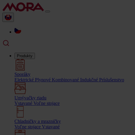
Produkty
Sporáky
Elektrické
Plynové
Kombinované
Indukčné
Príslušenstvo
Umývačky riadu
Vstavané
Voľne stojace
Chladničky a mrazničky
Voľne stojace
Vstavané