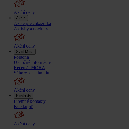
Akční ceny
Akcie
Akcie pre zákazníka
Aktivity a novinky
Akční ceny
Svet Mora
Poradňa
Užitočné informácie
Receptár MORA
Súbory k stiahnutiu
Akční ceny
Kontakty
Firemné kontakty
Kde kúpiť
Akční ceny