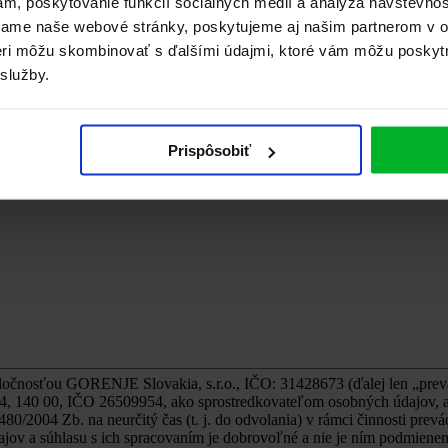
ám, poskytovanie funkcií sociálnych médií a analýza návštevno
vame naše webové stránky, poskytujeme aj našim partnerom v ob
tneri môžu skombinovať s ďalšími údajmi, ktoré vám môžu poskyt
 služby.
Prispôsobiť
oločnosťou GORENJE Slovakia, s.r.o., IČO: 31428673 (ďalej len „pr
, 140 00, IČO 26509954, ako sprostredkovateľom osobných údajov, a 
80/2004 Zb. na neurčitý čas (t. j. do odvolania) v rámci činnosti prev
jov a súhlasu s ich spracovaním je dobrovoľné a nie je ním podmienená 