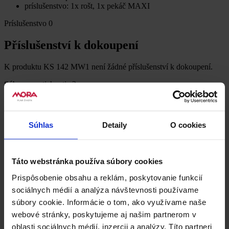
príslušenstvo: 1x rošt, 1x pekáč MAXI
Príslušenstvo
0
Příslušenství k dokoupení
K produktu KS 142 MW1 není žádné příslušenství k dokoupení.
Súbory na stiahnutie
2
Dokumenty k stiahnutiu
Súhlas
Detaily
O cookies
Produktový list
Táto webstránka používa súbory cookies
Informační list + energeti...
Prispôsobenie obsahu a reklám, poskytovanie funkcií
XLS, 0 KB
sociálnych médií a analýza návštevnosti používame
Recenzie
0
Buďte první, kdo produkt KS 142 MW1 ohodnotí.
súbory cookie. Informácie o tom, ako využívame naše
Napsat uživatelskou recenzi
webové stránky, poskytujeme aj našim partnerom v
oblasti sociálnych médií, inzercii a analýzy. Títo partneri