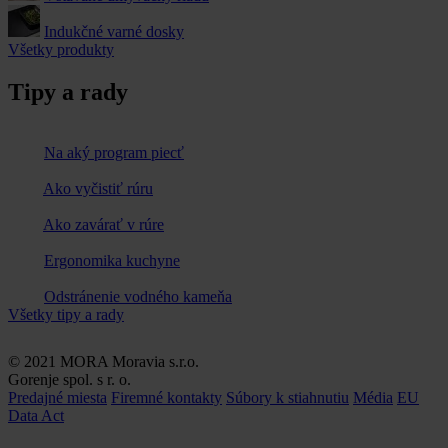
Indukčné varné dosky
Všetky produkty
Tipy a rady
Na aký program piecť
Ako vyčistiť rúru
Ako zavárať v rúre
Ergonomika kuchyne
Odstránenie vodného kameňa
Všetky tipy a rady
© 2021 MORA Moravia s.r.o.
Gorenje spol. s r. o.
Predajné miesta
Firemné kontakty
Súbory k stiahnutiu
Média
EU
Data Act