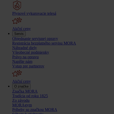
Plynové vykurovacie telesá
Akční ceny
Servis
Objednanie servisnej opravy
Registrácia bezplatného servisu MORA
Náhradné diely
Všeobecné podmienky
Právo na opravu
Napíšte nám
Vstup pre partnerov
Akční ceny
O značke
Značka MORA
Tradícia od roku 1825
Zo závodu
MORAgym
Príbehy so značkou MORA