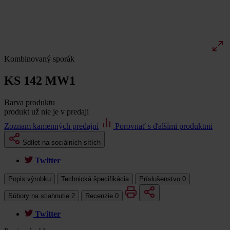
Kombinovaný sporák
KS 142 MW1
Barva produktu
produkt už nie je v predaji
Zoznam kamenných predajní
Porovnať s ďalšími produktmi
Sdílet na sociálních sítích
Twitter
Popis výrobku
Technická špecifikácia
Príslušenstvo
0
Súbory na stiahnutie
2
Recenzie
0
Twitter