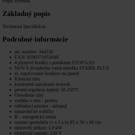
Popis výrobku
Základný popis
Technická špecifikácia
Podrobné informácie
art. number: 344330
EAN: 8590371053948
4 plynové horáky s poistkami STOP GAS
NOVÁ dvojdielna varná mriežka STABIL PLUS
el. zapaľovanie horákov na paneli
Klasická rúra
komfortné zatváranie dvierok
presná regulácia teploty 50-250°C
Osvetlenie rúry
vodítka v rúre - prelisy
odkladací priestor - sklopný
nastaviteľné nožičky
B – energetická trieda
rozmer spotrebiča (v x š x h) 85 x 50 x 60 cm
menovitý príkon: 1,9 kW
elektrické napätie: 230 V