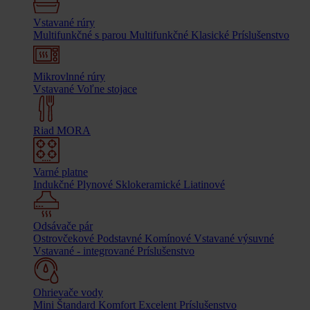
Vstavané rúry
Multifunkčné s parou
Multifunkčné
Klasické
Príslušenstvo
Mikrovlnné rúry
Vstavané
Voľne stojace
Riad MORA
Varné platne
Indukčné
Plynové
Sklokeramické
Liatinové
Odsávače pár
Ostrovčekové
Podstavné
Komínové
Vstavané výsuvné
Vstavané - integrované
Príslušenstvo
Ohrievače vody
Mini
Štandard
Komfort
Excelent
Príslušenstvo