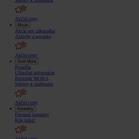
Súbory k stiahnutiu
Akční ceny
Akcie
Akcie pre zákazníka
Aktivity a novinky
Akční ceny
Svet Mora
Poradňa
Užitočné informácie
Receptár MORA
Súbory k stiahnutiu
Akční ceny
Kontakty
Firemné kontakty
Kde kúpiť
Akční ceny