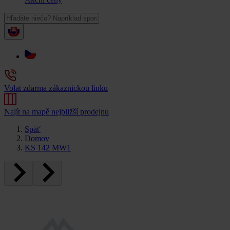
Volat zdarma zákaznickou linku
Najít na mapě nejbližší prodejnu
Späť
Domov
KS 142 MW1