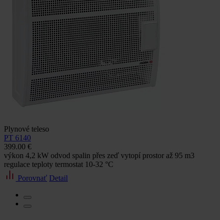
Plynové teleso
PT 6140
399.00 €
výkon 4,2 kW odvod spalin přes zeď vytopí prostor až 95 m3
regulace teploty termostat 10-32 °C
Porovnať
Detail