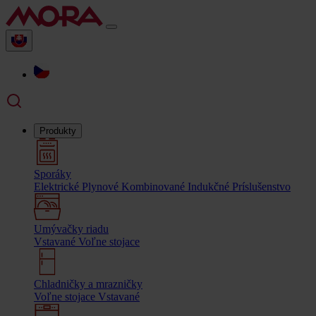
Produkty
Sporáky
Elektrické
Plynové
Kombinované
Indukčné
Príslušenstvo
Umývačky riadu
Vstavané
Voľne stojace
Chladničky a mrazničky
Voľne stojace
Vstavané