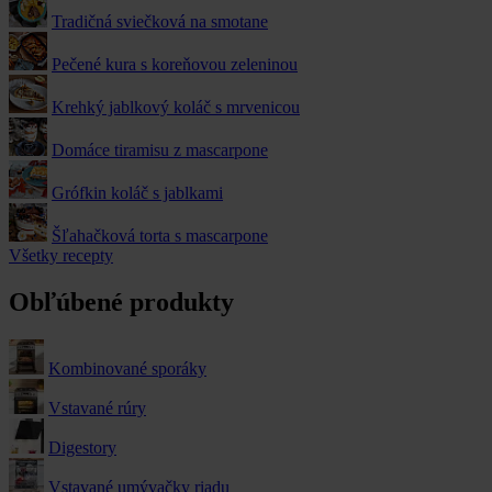
Tradičná sviečková na smotane
Pečené kura s koreňovou zeleninou
Krehký jablkový koláč s mrvenicou
Domáce tiramisu z mascarpone
Grófkin koláč s jablkami
Šľahačková torta s mascarpone
Všetky recepty
Obľúbené produkty
Kombinované sporáky
Vstavané rúry
Digestory
Vstavané umývačky riadu