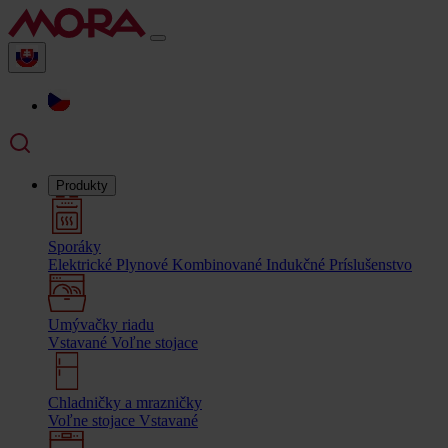
Produkty
Sporáky
Elektrické
Plynové
Kombinované
Indukčné
Príslušenstvo
Umývačky riadu
Vstavané
Voľne stojace
Chladničky a mrazničky
Voľne stojace
Vstavané