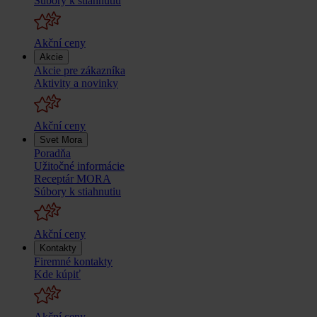
Súbory k stiahnutiu
Akční ceny
Akcie
Akcie pre zákazníka
Aktivity a novinky
Akční ceny
Svet Mora
Poradňa
Užitočné informácie
Receptár MORA
Súbory k stiahnutiu
Akční ceny
Kontakty
Firemné kontakty
Kde kúpiť
Akční ceny