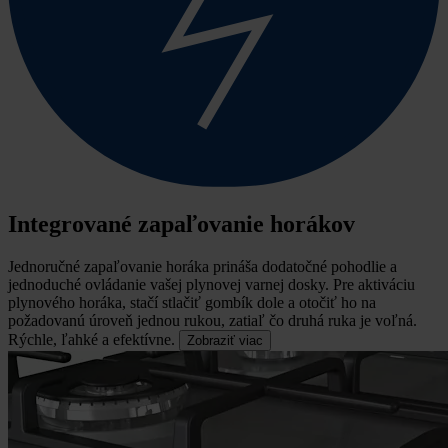
Integrované zapaľovanie horákov
Jednoručné zapaľovanie horáka prináša dodatočné pohodlie a
jednoduché ovládanie vašej plynovej varnej dosky.
Pre aktiváciu
plynového horáka, stačí stlačiť gombík dole a otočiť ho na
požadovanú úroveň jednou rukou, zatiaľ čo druhá ruka je voľná.
Rýchle, ľahké a efektívne.
Zobraziť viac