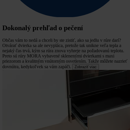
Dokonalý prehľad o pečení
Občas vám to nedá a chceli by ste zistiť, ako sa jedlu v rúre darí?
Otvárať dvierka sa ale nevypláca, pretože tak unikne veľa tepla a
nejaký čas trvá, kým sa rúra znova vyhreje na požadovanú teplotu.
Preto sú rúry MORA vybavené sklenenými dvierkami s maxi
priezorom a kvalitným vnútorným osvetlením. Takže môžete nazrieť
dovnútra, kedykoľvek sa vám zapáči.
Zobraziť viac