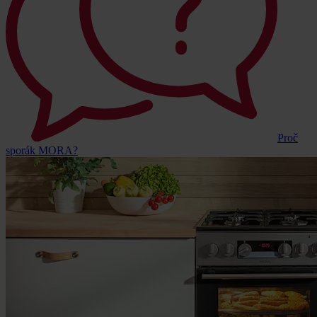
Proč
sporák MORA?