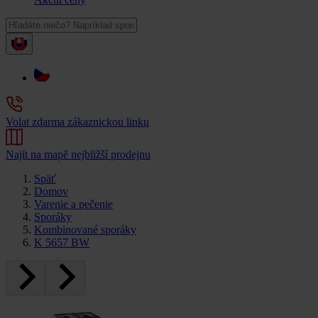
Volat zdarma zákaznickou linku
Najít na mapě nejbližší prodejnu
Späť
Domov
Varenie a pečenie
Sporáky
Kombinované sporáky
K 5657 BW