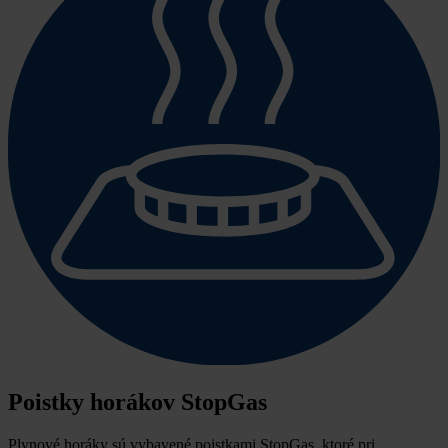
Poistky horákov StopGas
Plynové horáky sú vybavené poistkami StopGas, ktoré pri