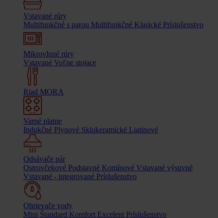
Vstavané rúry
Multifunkčné s parou
Multifunkčné
Klasické
Príslušenstvo
Mikrovlnné rúry
Vstavané
Voľne stojace
Riad MORA
Varné platne
Indukčné
Plynové
Sklokeramické
Liatinové
Odsávače pár
Ostrovčekové
Podstavné
Komínové
Vstavané výsuvné
Vstavané - integrované
Príslušenstvo
Ohrievače vody
Mini
Štandard
Komfort
Excelent
Príslušenstvo