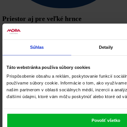
Priestor aj pre veľké hrnce
Zväčšená varná plocha a väčšie vzdialenosti medzi horákmi
ponúkajú dostatok priestoru pre všetky veľkosti panvíc a hrncov.
Tenký a plochý dizajn umožňuje bezproblémové, ľahké posúvanie
aj extra veľkých hrncov, s dokonalou stabilitou pre všetky vaše
Súhlas
Detaily
kuchárske dobrodružstvá.
Zobraziť viac
Táto webstránka používa súbory cookies
Prispôsobenie obsahu a reklám, poskytovanie funkcií sociál
používame súbory cookie. Informácie o tom, ako využívame
našim partnerom v oblasti sociálnych médií, inzercii a analý
ďalšími údajmi, ktoré vám môžu poskytnúť alebo ktoré od vás 
Povoliť všetko