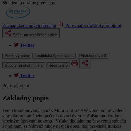
Skladem u on-line predajcov
Zoznam kamenných predajní
Porovnať s ďalšími produktmi
Sdílet na sociálních sítích
Twitter
Popis výrobku
Technická špecifikácia
Príslušenstvo
3
Súbory na stiahnutie
5
Recenzie
0
Twitter
Popis výrobku
Základný popis
Tento kombinovaný sporák Mora K 5657 BW v bielom prevedení
vám okrem tradičného pečenia otvorí dvere k ďalším moderným
tepelným úpravám pokrmu. Vďaka digitálnemu časovému spínaču
s hodinami sa Vám už nikdy nespáli obed, táto praktická funkcia