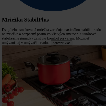
Mriežka StabilPlus
Dvojdielna smaltovaná mriežka zaručuje maximálnu stabilitu riadu
na mriežke a bezpečný posun vo všetkých smeroch.
Silikónové
stabilizačné gumičky zaisťujú komfort pri varení. Možnosť
umývania aj v umývačke riadu.
Zobraziť viac