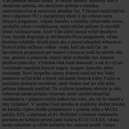
Vám prinesie mnoho úžitku. Je možné nastaviť odložený štart a
ukončenie pečenia, iba ukončenie pečenia a minútka,
samozrejmosťou je nastavený aktuálny čas. Výkonná multifunkčná
rúra s objemom 70 l v energetickej triede A má celkom osem
rôznych programov, vrátane horného a dolného výhrevného telesa ,
spodného telesa s ventilátorom, teplovzdušné pečenie či obzvlášť
šetrné rozmrazovanie, ktoré Vám ušetrí naozaj veľké množstvo
času. Sporák disponuje aj obľúbeným Pizza programom, vďaka
ktorému vykúzlite skvelú pizzu ako z pravej talianskej reštaurácie.
Hotové jedlá väčšinou volíme vtedy, keď nás tlačí čas. So
špeciálnym programom pre hotové a mrazené jedlá ho ušetríte ešte
viac, pretože si pripravíte chutný obed rýchlejšie, bez nutnosti
predhrievania rúry. Výsledok však bude dokonalý, a tak si v kľude
vychutnáte napríklad kuracie nugety, lasagne, hranolky alebo
croissanty. Nové bezpečné závesy dvierok zaručujú bez Vašej
asistencie veľmi tiché a šetrné zatváranie dvierok trúby. Vnútri sa
nachádza praktické osvetlenie, takže budete mať po celú dobu
pečenia dokonalý prehľad. Na zvýšenie komfortu obsluhy je rúra
vybavená teleskopickým výsuvom, ktoré umožní bezpečnú
manipuláciu s pripravovaným jedlom bez toho, aby ste ho museli z
rúry vytiahnuť. V spodnej časti sporáka je praktický úložný priestor,
do ktorého ľahko uložíte príslušenstvo v podobe roštu a MAXI
pekáča XXL s objemom až 8 l. Perfektné vyčistenie vnútorného
priestoru po každom pečení zaistí funkcia ECO CLEAN, vďaka
ktorej odstránite aj väčšie nečistoty bez nutnosti použiť čistiaci