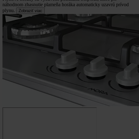
náhodnom zhasnutie plameňa horáka automaticky uzavrú prívod
plynu.
Zobraziť viac