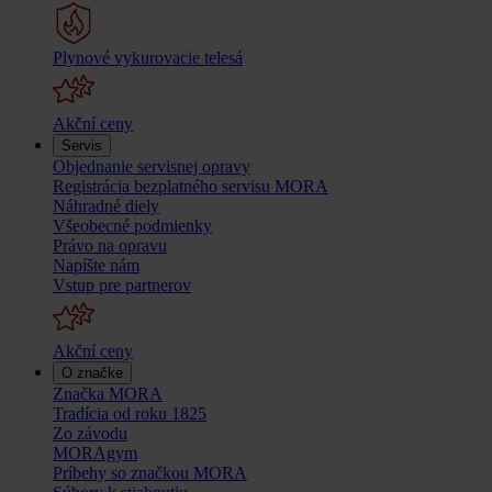
Plynové vykurovacie telesá
Akční ceny
Servis
Objednanie servisnej opravy
Registrácia bezplatného servisu MORA
Náhradné diely
Všeobecné podmienky
Právo na opravu
Napíšte nám
Vstup pre partnerov
Akční ceny
O značke
Značka MORA
Tradícia od roku 1825
Zo závodu
MORAgym
Príbehy so značkou MORA