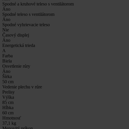
Spodné a kruhové teleso s ventilátorom
Áno
Spodné teleso s ventilátorom
Áno
Spodné vyhrievacie teleso
Nie
Časový displej
Áno
Energetická trieda
A
Farba
Biela
Osvetlenie rúry
Áno
Šírka
50 cm
Vedenie plechu v rúre
Prelisy
Výška
85 cm
Hĺbka
60 cm
Hmotnosť
37,1 kg
Menovitý príkon