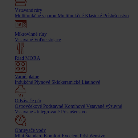
Vstavané rúry
Multifunkčné s parou
Multifunkčné
Klasické
Príslušenstvo
Mikrovlnné rúry
Vstavané
Voľne stojace
Riad MORA
Varné platne
Indukčné
Plynové
Sklokeramické
Liatinové
Odsávače pár
Ostrovčekové
Podstavné
Komínové
Vstavané výsuvné
Vstavané - integrované
Príslušenstvo
Ohrievače vody
Mini
Štandard
Komfort
Excelent
Príslušenstvo