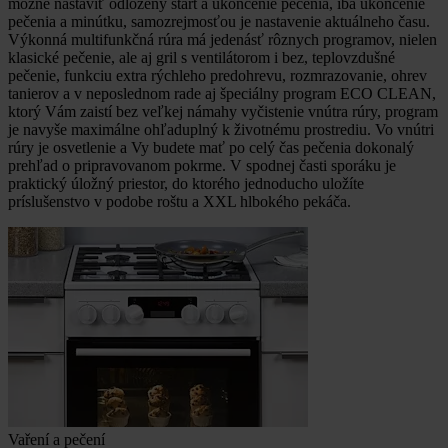
možné nastaviť odložený štart a ukončenie pečenia, iba ukončenie
pečenia a minútku, samozrejmosťou je nastavenie aktuálneho času.
Výkonná multifunkčná rúra má jedenásť rôznych programov, nielen
klasické pečenie, ale aj gril s ventilátorom i bez, teplovzdušné
pečenie, funkciu extra rýchleho predohrevu, rozmrazovanie, ohrev
tanierov a v neposlednom rade aj špeciálny program ECO CLEAN,
ktorý Vám zaistí bez veľkej námahy vyčistenie vnútra rúry, program
je navyše maximálne ohľaduplný k životnému prostrediu. Vo vnútri
rúry je osvetlenie a Vy budete mať po celý čas pečenia dokonalý
prehľad o pripravovanom pokrme. V spodnej časti sporáku je
praktický úložný priestor, do ktorého jednoducho uložíte
príslušenstvo v podobe roštu a XXL hlbokého pekáča.
Vaření a pečení