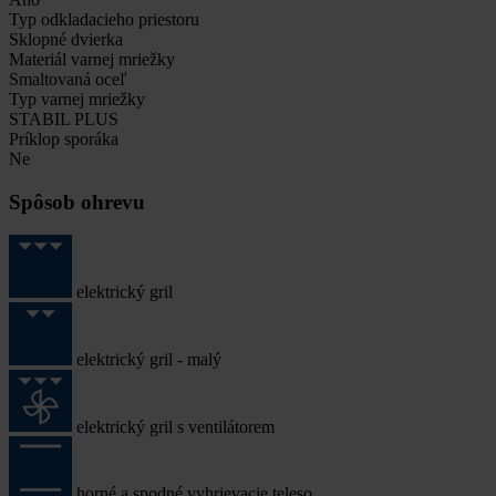
Typ odkladacieho priestoru
Sklopné dvierka
Materiál varnej mriežky
Smaltovaná oceľ
Typ varnej mriežky
STABIL PLUS
Príklop sporáka
Ne
Spôsob ohrevu
elektrický gril
elektrický gril - malý
elektrický gril s ventilátorem
horné a spodné vyhrievacie teleso