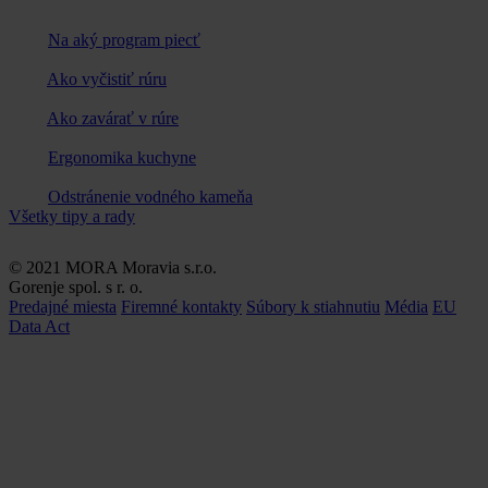
Na aký program piecť
Ako vyčistiť rúru
Ako zavárať v rúre
Ergonomika kuchyne
Odstránenie vodného kameňa
Všetky tipy a rady
© 2021 MORA Moravia s.r.o.
Gorenje spol. s r. o.
Predajné miesta
Firemné kontakty
Súbory k stiahnutiu
Média
EU
Data Act