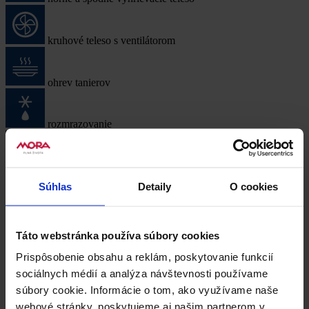
kruhové teleso s ventilátorom
ohrev tanierov
rozmrazovanie
rýchly predohrev rúry
Súhlas
Detaily
O cookies
spodné a kruhové teleso s ventilátorom
Táto webstránka používa súbory cookies
spodné teleso s ventilátorom
Prispôsobenie obsahu a reklám, poskytovanie funkcií
sociálnych médií a analýza návštevnosti používame
Další funkce
súbory cookie. Informácie o tom, ako využívame naše
webové stránky, poskytujeme aj našim partnerom v