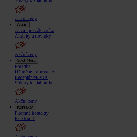
Súbory k stiahnutiu
Akční ceny
Akcie
Akcie pre zákazníka
Aktivity a novinky
Akční ceny
Svet Mora
Poradňa
Užitočné informácie
Receptár MORA
Súbory k stiahnutiu
Akční ceny
Kontakty
Firemné kontakty
Kde kúpiť
Akční ceny