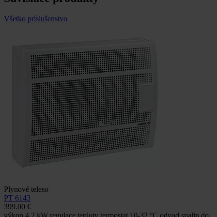
Všetko príslušenstvo
Plynové teleso
PT 6143
399.00 €
výkon 4,2 kW regulace teploty termostat 10-32 °C odvod spalin do