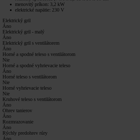
menovitý príkon: 3,2 kW
elektrické napätie: 230 V
Elektrický gril
Áno
Elektrický gril - malý
Áno
Elektrický gril s ventilátorem
Áno
Horné a spodné teleso s ventilátorom
Nie
Horné a spodné vyhrievacie teleso
Áno
Horné teleso s ventilátorom
Nie
Horné vyhrievacie teleso
Nie
Kruhové teleso s ventilátorom
Áno
Ohrev tanierov
Áno
Rozmrazovanie
Áno
Rýchly predohrev rúry
Áno