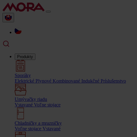
Produkty
Sporáky
Elektrické
Plynové
Kombinované
Indukčné
Príslušenstvo
Umývačky riadu
Vstavané
Voľne stojace
Chladničky a mrazničky
Voľne stojace
Vstavané