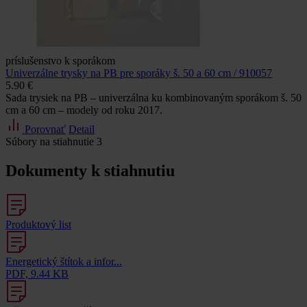
príslušenstvo k sporákom
Univerzálne trysky na PB pre sporáky š. 50 a 60 cm / 910057
5.90 €
Sada trysiek na PB – univerzálna ku kombinovaným sporákom š. 50
cm a 60 cm – modely od roku 2017.
Porovnať
Detail
Súbory na stiahnutie
3
Dokumenty k stiahnutiu
Produktový list
Energetický štítok a infor...
PDF, 9.44 KB