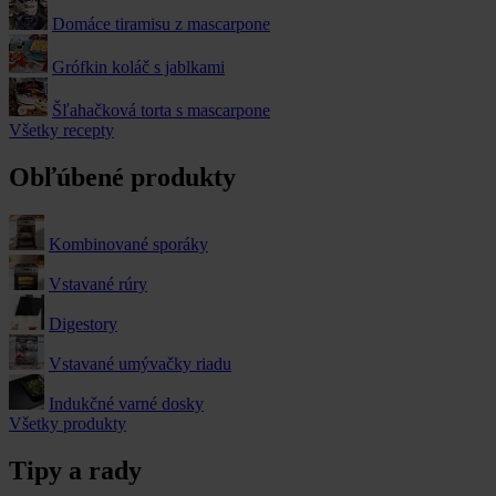
Domáce tiramisu z mascarpone
Grófkin koláč s jablkami
Šľahačková torta s mascarpone
Všetky recepty
Obľúbené produkty
Kombinované sporáky
Vstavané rúry
Digestory
Vstavané umývačky riadu
Indukčné varné dosky
Všetky produkty
Tipy a rady