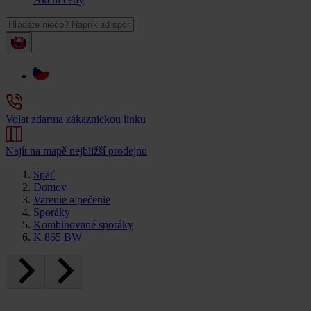
Volat zdarma zákaznickou linku
Najít na mapě nejbližší prodejnu
Späť
Domov
Varenie a pečenie
Sporáky
Kombinované sporáky
K 865 BW