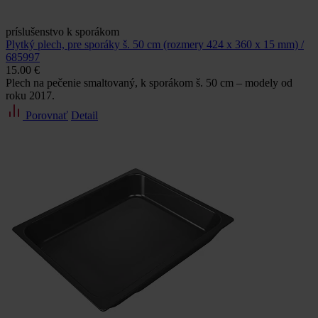
príslušenstvo k sporákom
Plytký plech, pre sporáky š. 50 cm (rozmery 424 x 360 x 15 mm) /
685997
15.00 €
Plech na pečenie smaltovaný, k sporákom š. 50 cm – modely od
roku 2017.
Porovnať
Detail