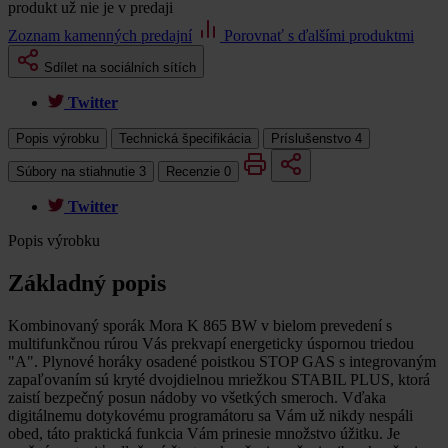
produkt už nie je v predaji
Zoznam kamenných predajní
Porovnať s ďalšími produktmi
Sdílet na sociálních sítích
Twitter
Popis výrobku
Technická špecifikácia
Príslušenstvo
4
Súbory na stiahnutie
3
Recenzie
0
Twitter
Popis výrobku
Základný popis
Kombinovaný sporák Mora K 865 BW v bielom prevedení s
multifunkčnou rúrou Vás prekvapí energeticky úspornou triedou
"A". Plynové horáky osadené poistkou STOP GAS s integrovaným
zapaľovaním sú kryté dvojdielnou mriežkou STABIL PLUS, ktorá
zaistí bezpečný posun nádoby vo všetkých smeroch. Vďaka
digitálnemu dotykovému programátoru sa Vám už nikdy nespáli
obed, táto praktická funkcia Vám prinesie množstvo úžitku. Je