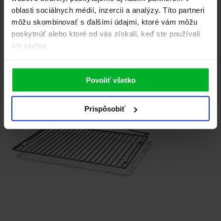
oblasti sociálnych médií, inzercii a analýzy. Títo partneri
hlboký plech
môžu skombinovať s ďalšími údajmi, ktoré vám môžu
Príslušenstvo
4
poskytnúť alebo ktoré od vás získali, keď ste používali
Příslušenství k dokoupení
ich služby.
Povoliť všetko
Prispôsobiť