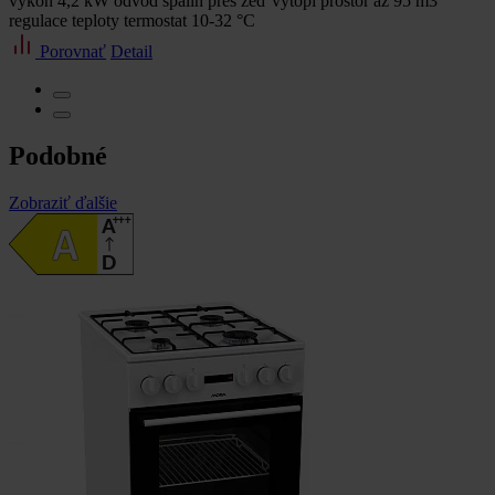
výkon 4,2 kW odvod spalin přes zeď vytopí prostor až 95 m3
regulace teploty termostat 10-32 °C
Porovnať
Detail
Podobné
Zobraziť ďalšie