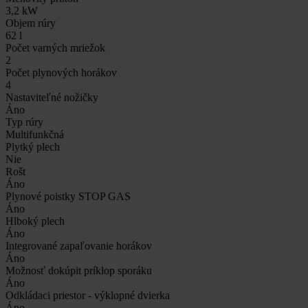
3,2 kW
Objem rúry
62 l
Počet varných mriežok
2
Počet plynových horákov
4
Nastaviteľné nožičky
Áno
Typ rúry
Multifunkčná
Plytký plech
Nie
Rošt
Áno
Plynové poistky STOP GAS
Áno
Hlboký plech
Áno
Integrované zapaľovanie horákov
Áno
Možnosť dokúpit príklop sporáku
Áno
Odkládaci priestor - výklopné dvierka
Áno