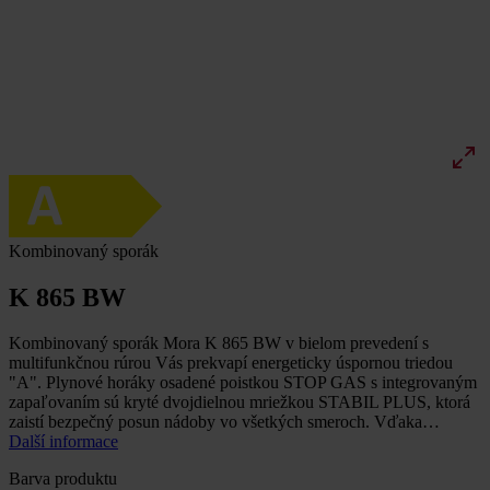
Kombinovaný sporák
K 865 BW
Kombinovaný sporák Mora K 865 BW v bielom prevedení s
multifunkčnou rúrou Vás prekvapí energeticky úspornou triedou
"A". Plynové horáky osadené poistkou STOP GAS s integrovaným
zapaľovaním sú kryté dvojdielnou mriežkou STABIL PLUS, ktorá
zaistí bezpečný posun nádoby vo všetkých smeroch. Vďaka…
Další informace
Barva produktu