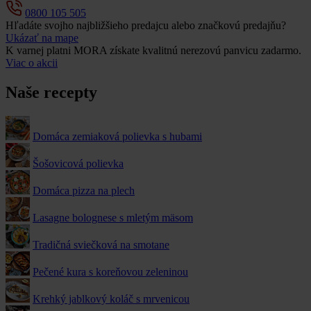
0800 105 505
Hľadáte svojho najbližšieho predajcu alebo značkovú predajňu?
Ukázať na mape
K varnej platni MORA získate kvalitnú nerezovú panvicu zadarmo.
Viac o akcii
Naše recepty
Domáca zemiaková polievka s hubami
Šošovicová polievka
Domáca pizza na plech
Lasagne bolognese s mletým mäsom
Tradičná sviečková na smotane
Pečené kura s koreňovou zeleninou
Krehký jablkový koláč s mrvenicou