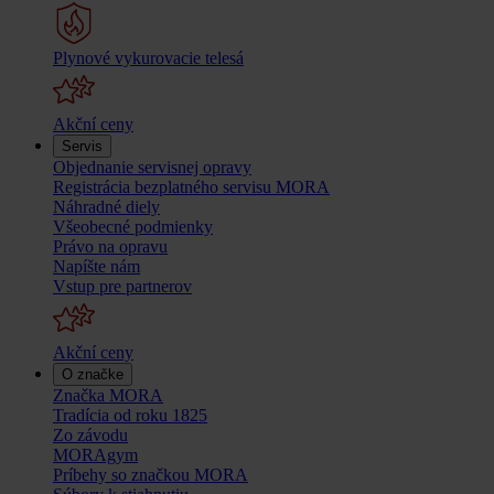
Plynové vykurovacie telesá
Akční ceny
Servis
Objednanie servisnej opravy
Registrácia bezplatného servisu MORA
Náhradné diely
Všeobecné podmienky
Právo na opravu
Napíšte nám
Vstup pre partnerov
Akční ceny
O značke
Značka MORA
Tradícia od roku 1825
Zo závodu
MORAgym
Príbehy so značkou MORA