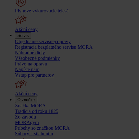
Plynové vykurovacie telesá
Akční ceny
Servis
Objednanie servisnej opravy
Registrácia bezplatného servisu MORA
Náhradné diely
Všeobecné podmienky
Právo na opravu
Napíšte nám
Vstup pre partnerov
Akční ceny
O značke
Značka MORA
Tradícia od roku 1825
Zo závodu
MORAgym
Príbehy so značkou MORA
Súbory k stiahnutiu