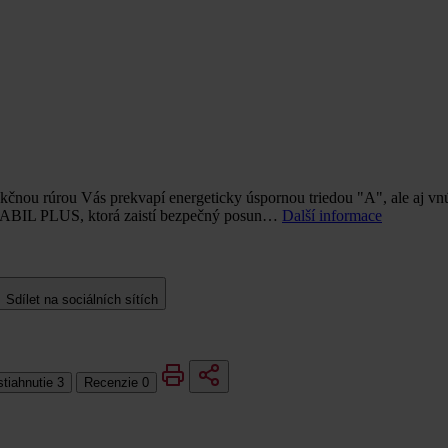
nou rúrou Vás prekvapí energeticky úspornou triedou "A", ale aj v
TABIL PLUS, ktorá zaistí bezpečný posun…
Další informace
Sdílet na sociálních sítích
stiahnutie
3
Recenzie
0