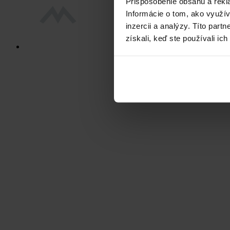
Prispôsobenie obsahu a rekl
Informácie o tom, ako využí
inzercii a analýzy. Títo par
získali, keď ste používali ich