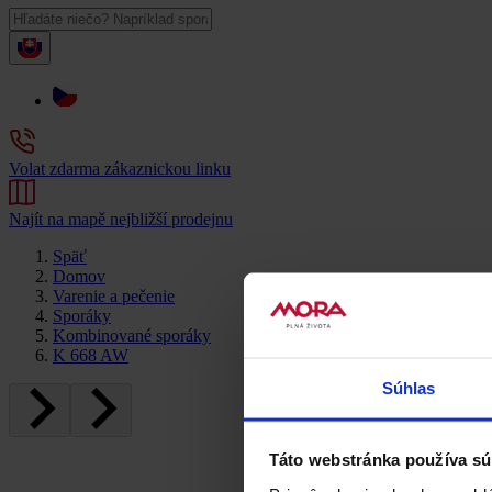
Volat zdarma zákaznickou linku
Najít na mapě nejbližší prodejnu
Späť
Domov
Varenie a pečenie
Sporáky
Kombinované sporáky
K 668 AW
Súhlas
Táto webstránka používa sú