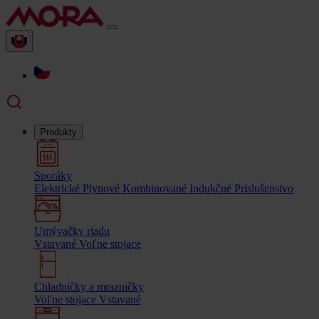
Produkty
Sporáky
Elektrické
Plynové
Kombinované
Indukčné
Príslušenstvo
Umývačky riadu
Vstavané
Voľne stojace
Chladničky a mrazničky
Voľne stojace
Vstavané