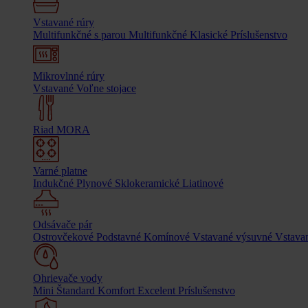
Vstavané rúry
Multifunkčné s parou
Multifunkčné
Klasické
Príslušenstvo
Mikrovlnné rúry
Vstavané
Voľne stojace
Riad MORA
Varné platne
Indukčné
Plynové
Sklokeramické
Liatinové
Odsávače pár
Ostrovčekové
Podstavné
Komínové
Vstavané výsuvné
Vstavan
Ohrievače vody
Mini
Štandard
Komfort
Excelent
Príslušenstvo