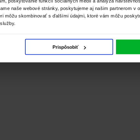
ám, poskytovanie funkcií sociálnych médií a analýza návštevno
vame naše webové stránky, poskytujeme aj našim partnerom v ob
tneri môžu skombinovať s ďalšími údajmi, ktoré vám môžu poskyt
 služby.
Prispôsobiť