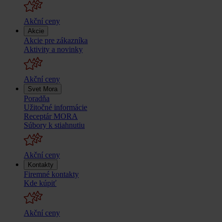
Akční ceny
Akcie
Akcie pre zákazníka
Aktivity a novinky
Akční ceny
Svet Mora
Poradňa
Užitočné informácie
Receptár MORA
Súbory k stiahnutiu
Akční ceny
Kontakty
Firemné kontakty
Kde kúpiť
Akční ceny