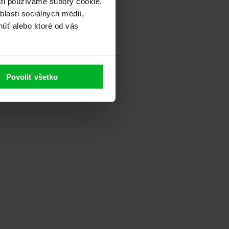
sti používame súbory cookie.
lasti sociálnych médií,
núť alebo ktoré od vás
Povoliť všetko