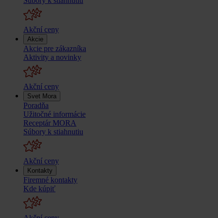
Súbory k stiahnutiu
Akční ceny
Akcie
Akcie pre zákazníka
Aktivity a novinky
Akční ceny
Svet Mora
Poradňa
Užitočné informácie
Receptár MORA
Súbory k stiahnutiu
Akční ceny
Kontakty
Firemné kontakty
Kde kúpiť
Akční ceny