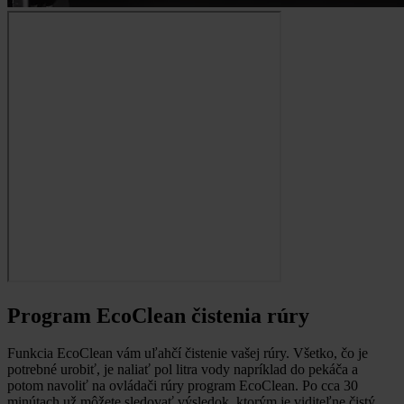
Program EcoClean čistenia rúry
Funkcia EcoClean vám uľahčí čistenie vašej rúry.
Všetko, čo je
potrebné urobiť, je naliať pol litra vody napríklad do pekáča a
potom navoliť na ovládači rúry program EcoClean. Po cca 30
minútach už môžete sledovať výsledok, ktorým je viditeľne čistý