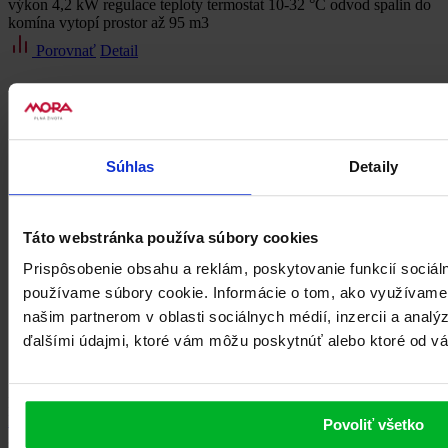
výkon 4,2 kW regulace teploty termostat 10-32 °C odvod spalin do
komína vytopí prostor až 95 m3
Porovnať
Detail
Súhlas
Detaily
Táto webstránka používa súbory cookies
Prispôsobenie obsahu a reklám, poskytovanie funkcií sociál
používame súbory cookie. Informácie o tom, ako využívame
našim partnerom v oblasti sociálnych médií, inzercii a analý
ďalšími údajmi, ktoré vám môžu poskytnúť alebo ktoré od vás 
Plynové teleso
PT 6140
Povoliť všetko
399.00 €