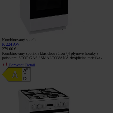
Kombinovaný sporák
K 224 AW
279.00 €
Kombinovaný sporák s klasickou rúrou / 4 plynové horáky s
poistkami STOP GAS / SMALTOVANÁ dvojdielna mriežka /…
Porovnať
Detail