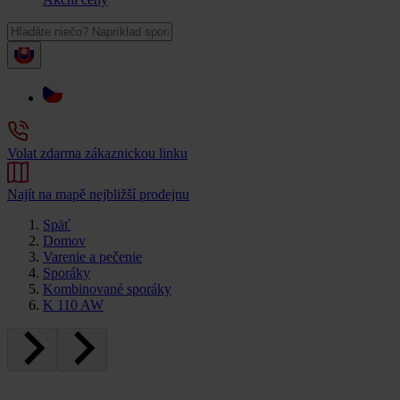
Volat zdarma zákaznickou linku
Najít na mapě nejbližší prodejnu
Späť
Domov
Varenie a pečenie
Sporáky
Kombinované sporáky
K 110 AW