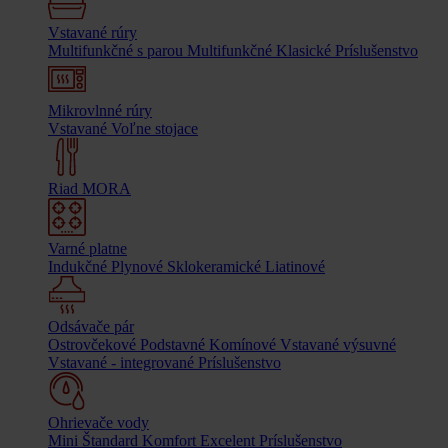
Vstavané rúry
Multifunkčné s parou
Multifunkčné
Klasické
Príslušenstvo
Mikrovlnné rúry
Vstavané
Voľne stojace
Riad MORA
Varné platne
Indukčné
Plynové
Sklokeramické
Liatinové
Odsávače pár
Ostrovčekové
Podstavné
Komínové
Vstavané výsuvné
Vstavané - integrované
Príslušenstvo
Ohrievače vody
Mini
Štandard
Komfort
Excelent
Príslušenstvo