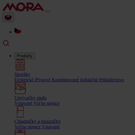
Produkty
Sporáky
Elektrické
Plynové
Kombinované
Indukčné
Príslušenstvo
Umývačky riadu
Vstavané
Voľne stojace
Chladničky a mrazničky
Voľne stojace
Vstavané