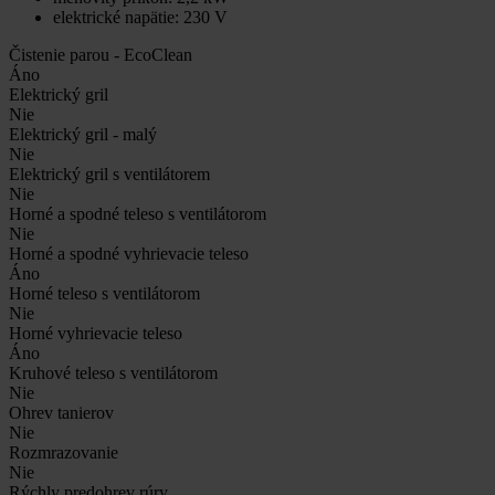
elektrické napätie: 230 V
Čistenie parou - EcoClean
Áno
Elektrický gril
Nie
Elektrický gril - malý
Nie
Elektrický gril s ventilátorem
Nie
Horné a spodné teleso s ventilátorom
Nie
Horné a spodné vyhrievacie teleso
Áno
Horné teleso s ventilátorom
Nie
Horné vyhrievacie teleso
Áno
Kruhové teleso s ventilátorom
Nie
Ohrev tanierov
Nie
Rozmrazovanie
Nie
Rýchly predohrev rúry