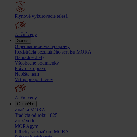
Plynové vykurovacie telesá
Akční ceny
Servis
Objednanie servisnej opravy
Registrácia bezplatného servisu MORA
Náhradné diely
Všeobecné podmienky
Právo na opravu
Napíšte nám
Vstup pre partnerov
Akční ceny
O značke
Značka MORA
Tradícia od roku 1825
Zo závodu
MORAgym
Príbehy so značkou MORA