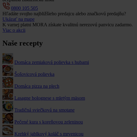
0800 105 505
Hľadáte svojho najbližšieho predajcu alebo značkovú predajňu?
Ukázať na mape
K varnej platni MORA získate kvalitnú nerezovú panvicu zadarmo.
Viac o akcii
Naše recepty
Domáca zemiaková polievka s hubami
Šošovicová polievka
Domáca pizza na plech
Lasagne bolognese s mletým mäsom
Tradičná sviečková na smotane
Pečené kura s koreňovou zeleninou
Krehký jablkový koláč s mrvenicou