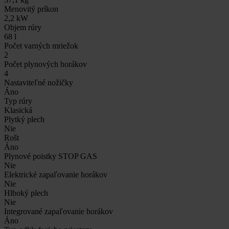
Menovitý príkon
2,2 kW
Objem rúry
68 l
Počet varných mriežok
2
Počet plynových horákov
4
Nastaviteľné nožičky
Áno
Typ rúry
Klasická
Plytký plech
Nie
Rošt
Áno
Plynové poistky STOP GAS
Nie
Elektrické zapaľovanie horákov
Nie
Hlboký plech
Nie
Integrované zapaľovanie horákov
Áno