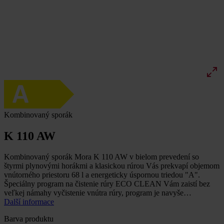
Kombinovaný sporák
K 110 AW
Kombinovaný sporák Mora K 110 AW v bielom prevedení so
štyrmi plynovými horákmi a klasickou rúrou Vás prekvapí objemom
vnútorného priestoru 68 l a energeticky úspornou triedou "A".
Špeciálny program na čistenie rúry ECO CLEAN Vám zaistí bez
veľkej námahy vyčistenie vnútra rúry, program je navyše…
Další informace
Barva produktu