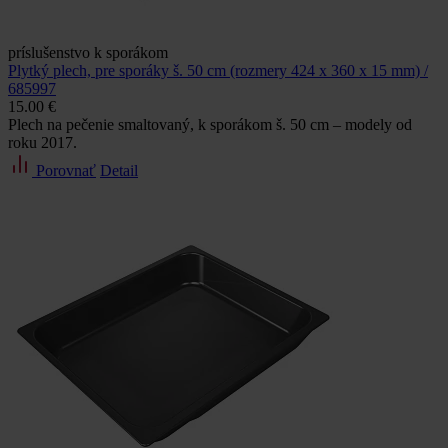
príslušenstvo k sporákom
Plytký plech, pre sporáky š. 50 cm (rozmery 424 x 360 x 15 mm) /
685997
15.00 €
Plech na pečenie smaltovaný, k sporákom š. 50 cm – modely od
roku 2017.
Porovnať
Detail