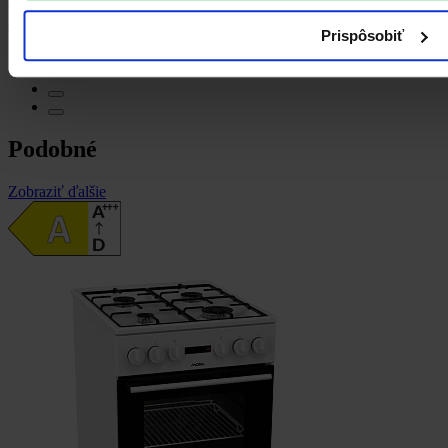
výkon 4,2 kW odvod spalin přes zeď vytopí prostor až 95 m3
regulace teploty termostat 10-32 °C
Prispôsobiť
Porovnať
Detail
Podobné
Zobraziť ďalšie