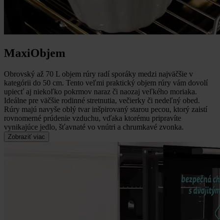
MaxiObjem
Obrovský až 70 L objem rúry radí sporáky medzi najväčšie v
kategórii do 50 cm.
Tento veľmi praktický objem rúry vám dovolí
upiecť aj niekoľko pokrmov naraz či naozaj veľkého moriaka.
Ideálne pre väčšie rodinné stretnutia, večierky či nedeľný obed.
Rúry majú navyše oblý tvar inšpirovaný starou pecou, ktorý zaistí
rovnomerné prúdenie vzduchu, vďaka ktorému pripravíte
vynikajúce jedlo, šťavnaté vo vnútri a chrumkavé zvonka.
Zobraziť viac