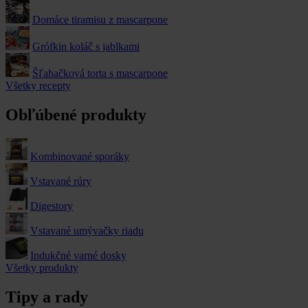
Domáce tiramisu z mascarpone
Grófkin koláč s jablkami
Šľahačková torta s mascarpone
Všetky recepty
Obľúbené produkty
Kombinované sporáky
Vstavané rúry
Digestory
Vstavané umývačky riadu
Indukčné varné dosky
Všetky produkty
Tipy a rady