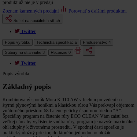
produkt už nie je v predaji
Zoznam kamenných predajní
Porovnať s ďalšími produktmi
Sdílet na sociálních sítích
Twitter
Popis výrobku
Technická špecifikácia
Príslušenstvo
4
Súbory na stiahnutie
3
Recenzie
0
Twitter
Popis výrobku
Základný popis
Kombinovaný sporák Mora K 110 AW v bielom prevedení so
štyrmi plynovými horákmi a klasickou rúrou Vás prekvapí objemom
vnútorného priestoru 68 l a energeticky úspornou triedou "A".
Špeciálny program na čistenie rúry ECO CLEAN Vám zaistí bez
veľkej námahy vyčistenie vnútra rúry, program je navyše maximálne
ohľaduplný k životnému prostrediu. V spodnej časti sporáku je
praktický úložný priestor, do ktorého jednoducho uložíte