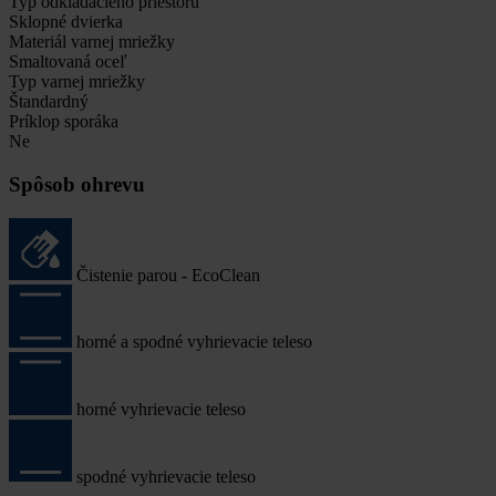
Typ odkladacieho priestoru
Sklopné dvierka
Materiál varnej mriežky
Smaltovaná oceľ
Typ varnej mriežky
Štandardný
Príklop sporáka
Ne
Spôsob ohrevu
Čistenie parou - EcoClean
horné a spodné vyhrievacie teleso
horné vyhrievacie teleso
spodné vyhrievacie teleso