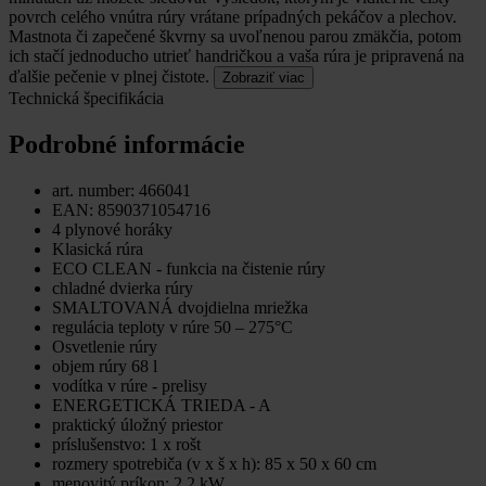
povrch celého vnútra rúry vrátane prípadných pekáčov a plechov.
Mastnota či zapečené škvrny sa uvoľnenou parou zmäkčia, potom
ich stačí jednoducho utrieť handričkou a vaša rúra je pripravená na
ďalšie pečenie v plnej čistote.
Zobraziť viac
Technická špecifikácia
Podrobné informácie
art. number: 466041
EAN: 8590371054716
4 plynové horáky
Klasická rúra
ECO CLEAN - funkcia na čistenie rúry
chladné dvierka rúry
SMALTOVANÁ dvojdielna mriežka
regulácia teploty v rúre 50 – 275°C
Osvetlenie rúry
objem rúry 68 l
vodítka v rúre - prelisy
ENERGETICKÁ TRIEDA - A
praktický úložný priestor
príslušenstvo: 1 x rošt
rozmery spotrebiča (v x š x h): 85 x 50 x 60 cm
menovitý príkon: 2,2 kW