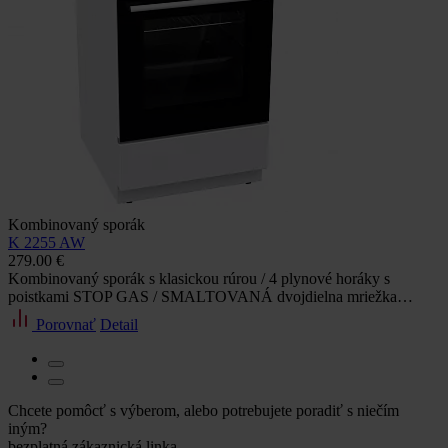
Kombinovaný sporák
K 2255 AW
279.00 €
Kombinovaný sporák s klasickou rúrou / 4 plynové horáky s
poistkami STOP GAS / SMALTOVANÁ dvojdielna mriežka…
Porovnať
Detail
Chcete pomôcť s výberom, alebo potrebujete poradiť s niečím
iným?
bezplatná zákaznická linka