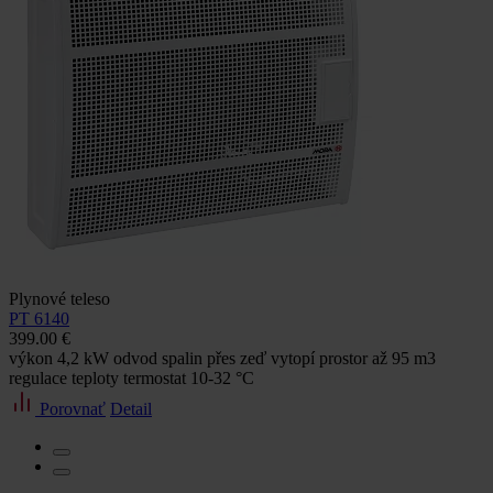
Plynové teleso
PT 6140
399.00 €
výkon 4,2 kW odvod spalin přes zeď vytopí prostor až 95 m3
regulace teploty termostat 10-32 °C
Porovnať
Detail