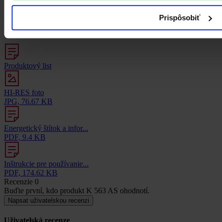
Súbory na stiahnutie
4
Prispôsobiť
Dokumenty k stiahnutiu
Produktový list
HI-RES foto
JPG, 76.67 KB
Energetický štítok a infor...
PDF, 9.4 KB
Inštrukcie pre používanie...
PDF, 174.62 KB
Recenzie
0
Buďte první, kdo produkt K 563 AS ohodnotí.
Napsat uživatelskou recenzi
Uživatelská recenze