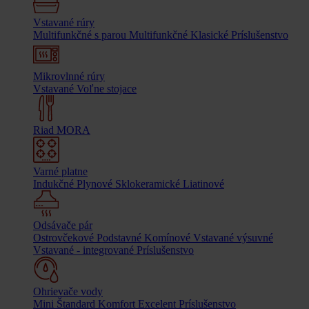
Vstavané rúry
Multifunkčné s parou
Multifunkčné
Klasické
Príslušenstvo
Mikrovlnné rúry
Vstavané
Voľne stojace
Riad MORA
Varné platne
Indukčné
Plynové
Sklokeramické
Liatinové
Odsávače pár
Ostrovčekové
Podstavné
Komínové
Vstavané výsuvné
Vstavané - integrované
Príslušenstvo
Ohrievače vody
Mini
Štandard
Komfort
Excelent
Príslušenstvo