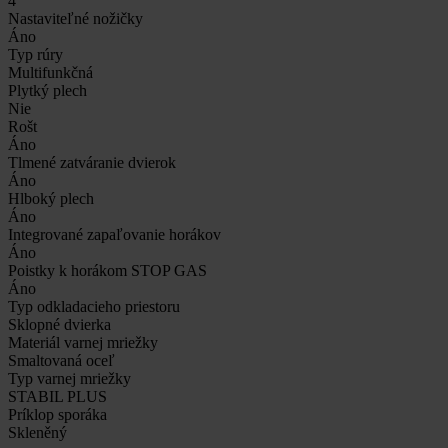
4
Nastaviteľné nožičky
Áno
Typ rúry
Multifunkčná
Plytký plech
Nie
Rošt
Áno
Tlmené zatváranie dvierok
Áno
Hlboký plech
Áno
Integrované zapaľovanie horákov
Áno
Poistky k horákom STOP GAS
Áno
Typ odkladacieho priestoru
Sklopné dvierka
Materiál varnej mriežky
Smaltovaná oceľ
Typ varnej mriežky
STABIL PLUS
Príklop sporáka
Skleněný