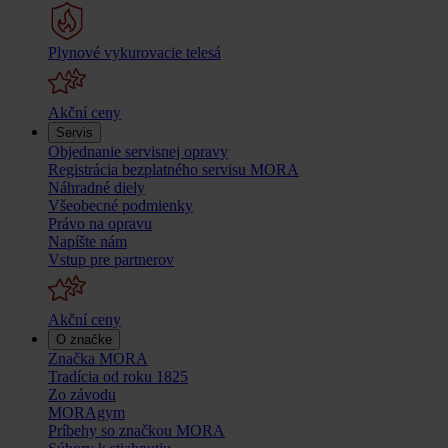
Plynové vykurovacie telesá
Akční ceny
Servis
Objednanie servisnej opravy
Registrácia bezplatného servisu MORA
Náhradné diely
Všeobecné podmienky
Právo na opravu
Napíšte nám
Vstup pre partnerov
Akční ceny
O značke
Značka MORA
Tradícia od roku 1825
Zo závodu
MORAgym
Príbehy so značkou MORA