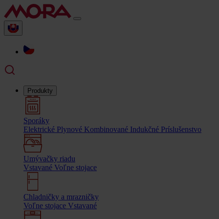
Produkty
Sporáky
Elektrické
Plynové
Kombinované
Indukčné
Príslušenstvo
Umývačky riadu
Vstavané
Voľne stojace
Chladničky a mrazničky
Voľne stojace
Vstavané