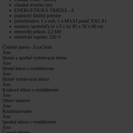
chladné dvierka rúry
ENERGETICKÁ TRIEDA - A
praktický úložný priestor
príslušenstvo: 1 x rošt, 1 x MAXI pekáč XXL 8 l
rozmery spotrebiča (v x š x h): 85 x 50 x 60 cm
menovitý príkon: 2,2 kW
elektrické napätie: 230 V
Čistenie parou - EcoClean
Áno
Horné a spodné vyhrievacie teleso
Áno
Horné teleso s ventilátorom
Áno
Horné vyhrievacie teleso
Áno
Kruhové teleso s ventilátorom
Áno
Ohrev tanierov
Áno
Rozmrazovanie
Áno
Spodné teleso s ventilátorom
Áno
Časový displej