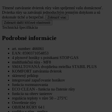
Tlmené zatváranie dvierok rúry vám spríjemní vašu domácnosť.
Dvierka rúry sa zatvárajú jednoduchým jemným dotykom a sú
dokonale tiché a bezpečné.
Zobraziť viac
Zobrazit další klíčové vlastnosti
Technická špecifikácia
Podrobné informácie
art. number: 466061
EAN: 8590371054853
4 plynové horáky s poistkami STOP GAS
multifunkčná rúra - MF8
SMALTOVANÁ dvojdielna mriežka STABIL PLUS
KOMFORT zatvárania dvierok
sklenený príklop
integrované zapaľovanie horákov
funkcia rozmrazovania
ECO CLEAN - funkcia na čistenie rúry
funkcia na ohrev tanierov
regulácia teploty v rúre 50 – 275°C
Osvetlenie rúry
OBJEM RÚRY 64 l
vodítka v rúre - prelisy