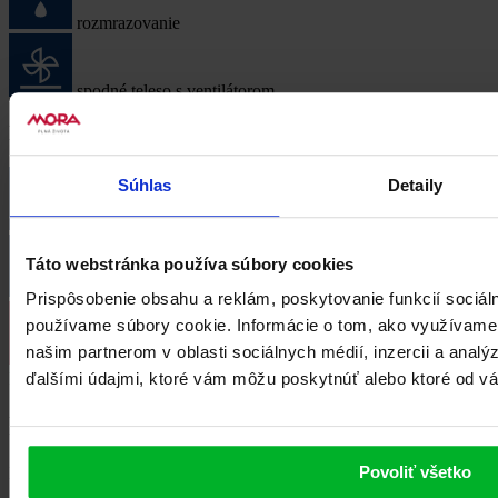
rozmrazovanie
spodné teleso s ventilátorom
Další funkce
Súhlas
Detaily
tlmené zatváranie dvierok
Táto webstránka používa súbory cookies
hlboký plech
Prispôsobenie obsahu a reklám, poskytovanie funkcií sociál
používame súbory cookie. Informácie o tom, ako využívame
našim partnerom v oblasti sociálnych médií, inzercii a analý
typ varnej mriežky
Príslušenstvo
0
ďalšími údajmi, ktoré vám môžu poskytnúť alebo ktoré od vás 
Příslušenství k dokoupení
Povoliť všetko
K produktu K 563 AS není žádné příslušenství k dokoupení.