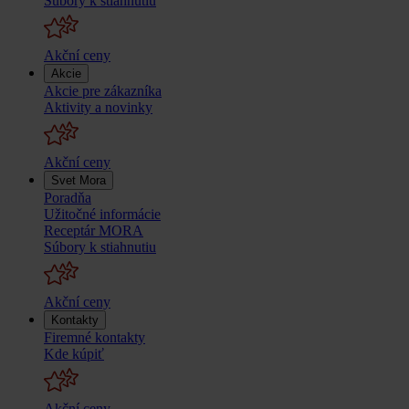
Súbory k stiahnutiu
Akční ceny
Akcie
Akcie pre zákazníka
Aktivity a novinky
Akční ceny
Svet Mora
Poradňa
Užitočné informácie
Receptár MORA
Súbory k stiahnutiu
Akční ceny
Kontakty
Firemné kontakty
Kde kúpiť
Akční ceny