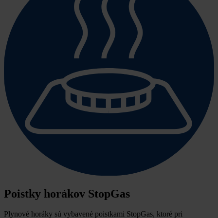
Poistky horákov StopGas
Plynové horáky sú vybavené poistkami StopGas, ktoré pri