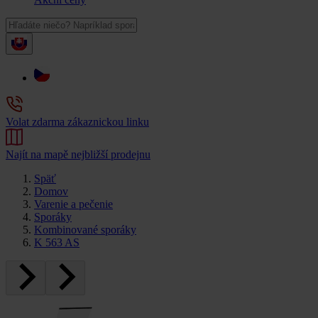
Volat zdarma zákaznickou linku
Najít na mapě nejbližší prodejnu
Späť
Domov
Varenie a pečenie
Sporáky
Kombinované sporáky
K 563 AS