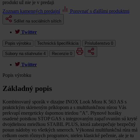
produkt už nie je v predaji
Zoznam kamenných predajní
Porovnať s ďalšími produktmi
Sdílet na sociálních sítích
Twitter
Popis výrobku
Technická špecifikácia
Príslušenstvo
0
Súbory na stiahnutie
4
Recenzie
0
Twitter
Popis výrobku
Základný popis
Kombinovaný sporák v dizajne INOX Look Mora K 563 AS s
praktickým skleneným príklopom a s multifunkčnou rúrou Vás
prekvapí energeticky úspornou triedou "A". Plynové horáky
osadené poistkou STOP GAS s integrovaným zapaľovaním sú kryté
dvojdielnou mriežkou STABIL PLUS, ktorá zabezpečuje bezpečný
posun nádoby vo všetkých smeroch. Výkonná multifunkčná rúra má
celkom osem rôznych programov, nielen klasické pečenie, ale je tu