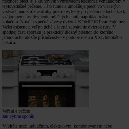
možnosť piecť aj s kruhovým vyhrievacím telesom s ventilátorom =
teplovzdušné pečenie. Táto funkcia umožňuje piecť vo viacerých
vrstvách naraz rôzne druhy pokrmov, kedy pri pečení nedochádza k
vzájomnému ovplyvneniu odlišných chutí, napríklad mäso s
koláčom. Nové bezpečné závesy dvierok KOMFORT zaručujú bez
Vašej asistencie veľmi tiché a šetrné zatváranie dvierok rúry. V
spodnej časti sporáku je praktický úložný priestor, do ktorého
jednoducho uložíte príslušenstvo v podobe roštu a XXL hlbokého
pekáča.
Vaření a pečení
Jak vybrat sporák
Vybíráte mezi indukčním, elektrickým, kombinovaným nebo