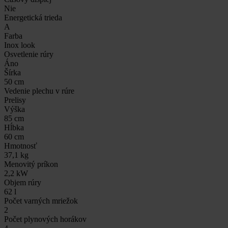
Nie
Energetická trieda
A
Farba
Inox look
Osvetlenie rúry
Áno
Šírka
50 cm
Vedenie plechu v rúre
Prelisy
Výška
85 cm
Hĺbka
60 cm
Hmotnosť
37,1 kg
Menovitý príkon
2,2 kW
Objem rúry
62 l
Počet varných mriežok
2
Počet plynových horákov