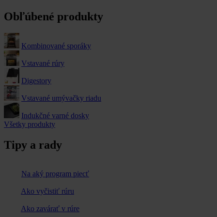
Obľúbené produkty
Kombinované sporáky
Vstavané rúry
Digestory
Vstavané umývačky riadu
Indukčné varné dosky
Všetky produkty
Tipy a rady
Na aký program piecť
Ako vyčistiť rúru
Ako zavárať v rúre