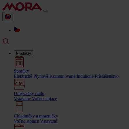
Produkty
Sporáky
Elektrické
Plynové
Kombinované
Indukčné
Príslušenstvo
Umývačky riadu
Vstavané
Voľne stojace
Chladničky a mrazničky
Voľne stojace
Vstavané