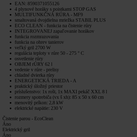
EAN: 8590371055126
4 plynové horáky s poistkami STOP GAS
MULTIFUNKČNÁ RÚRA - MF9
smaltovaná dvojdielna mriežka STABIL PLUS
ECO CLEAN - funkcia na čistenie rúry
INTEGROVANEJ zapaľovanie horákov
funkcia rozmrazovania
funkcia na ohrev tanierov
veľký gril 2700 W
regulácia teploty v rúre 50 - 275 ° C
osvetlenie rúry
OBJEM rÚRY 62 l
vedenie v rúre - prelisy
chladné dvierka rúry
ENERGETICKÁ TRIEDA - A
praktický úložný priestor
príslušenstvo: 1x rošt, 1x MAXI pekáč XXL 8 l
rozmery spotrebiča (vx š xh): 85 x 50 x 60 cm
menovitý príkon: 2,8 kW
elektrické napätie: 230 V
Čistenie parou - EcoClean
Áno
Elektrický gril
Áno