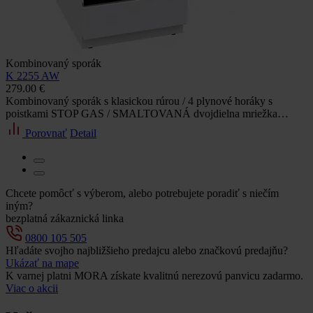
Kombinovaný sporák
K 2255 AW
279.00 €
Kombinovaný sporák s klasickou rúrou / 4 plynové horáky s
poistkami STOP GAS / SMALTOVANÁ dvojdielna mriežka…
Porovnať
Detail
Chcete pomôcť s výberom, alebo potrebujete poradiť s niečím
iným?
bezplatná zákaznická linka
0800 105 505
Hľadáte svojho najbližšieho predajcu alebo značkovú predajňu?
Ukázať na mape
K varnej platni MORA získate kvalitnú nerezovú panvicu zadarmo.
Viac o akcii