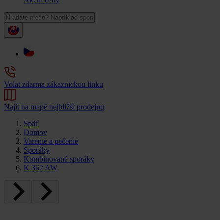
Volat zdarma zákaznickou linku
Najít na mapě nejbližší prodejnu
Späť
Domov
Varenie a pečenie
Sporáky
Kombinované sporáky
K 362 AW