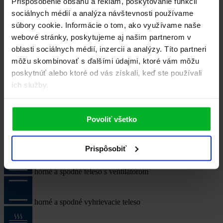
Prispôsobenie obsahu a reklám, poskytovanie funkcií
Spôsob ohrevu
sociálnych médií a analýza návštevnosti používame
súbory cookie. Informácie o tom, ako využívame naše
webové stránky, poskytujeme aj našim partnerom v
oblasti sociálnych médií, inzercii a analýzy. Títo partneri
Čistenie parou - EcoClean
môžu skombinovať s ďalšími údajmi, ktoré vám môžu
poskytnúť alebo ktoré od vás získali, keď ste používali
elektrický gril
ich služby.
elektrický gril - malý
Povoliť všetko
elektrický gril s ventilátorem
Prispôsobiť
horné a spodné teleso s ventilátorom
horné a spodné vyhrievacie teleso