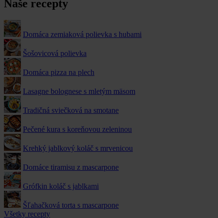
Naše recepty
Domáca zemiaková polievka s hubami
Šošovicová polievka
Domáca pizza na plech
Lasagne bolognese s mletým mäsom
Tradičná sviečková na smotane
Pečené kura s koreňovou zeleninou
Krehký jablkový koláč s mrvenicou
Domáce tiramisu z mascarpone
Grófkin koláč s jablkami
Šľahačková torta s mascarpone
Všetky recepty