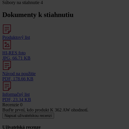
Súbory na stiahnutie
4
Dokumenty k stiahnutiu
Produktový list
HI-RES foto
JPG, 66.71 KB
Návod na použitie
PDF, 178.66 KB
Informačný list
PDF, 23.34 KB
Recenzie
0
Buďte první, kdo produkt K 362 AW ohodnotí.
Napsat uživatelskou recenzi
Uživatelská recenze