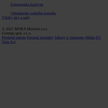
Ergonomika kuchyne
Odstránenie vodného kameňa
Všetky tipy a rady
© 2021 MORA Moravia s.r.o.
Gorenje spol. s r. o.
Predajné miesta
Firemné kontakty
Súbory k stiahnutiu
Média
EU
Data Act