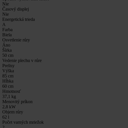
Nie
Časový displej
Nie
Energetická trieda
A
Farba
Biela
Osvetlenie rúry
Áno
Šírka
50 cm
Vedenie plechu v rúre
Prelisy
Výška
85 cm
Hĺbka
60 cm
Hmotnosť
37,1 kg
Menovitý príkon
2,8 kW
Objem rúry
62 l
Počet varných mriežok
2