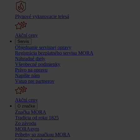
Plynové vykurovacie telesá
Akční ceny
Servis
Objednanie servisnej opravy
Registrácia bezplatného servisu MORA
Náhradné diely
Všeobecné podmienky
Právo na opravu
Napíšte nám
Vstup pre partnerov
Akční ceny
O značke
Značka MORA
Tradícia od roku 1825
Zo závodu
MORAgym
Príbehy so značkou MORA