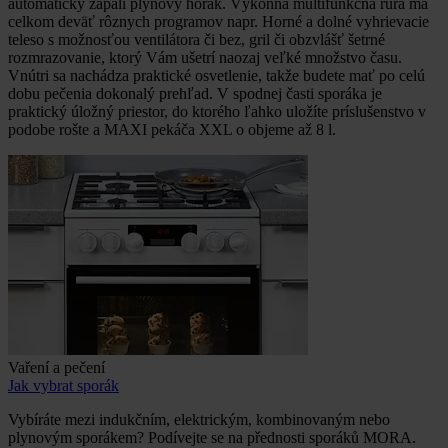
automaticky zapáli plynový horák. Výkonná multifunkčná rúra má
celkom deväť rôznych programov napr. Horné a dolné vyhrievacie
teleso s možnosťou ventilátora či bez, gril či obzvlášť šetrné
rozmrazovanie, ktorý Vám ušetrí naozaj veľké množstvo času.
Vnútri sa nachádza praktické osvetlenie, takže budete mať po celú
dobu pečenia dokonalý prehľad. V spodnej časti sporáka je
praktický úložný priestor, do ktorého ľahko uložíte príslušenstvo v
podobe rošte a MAXI pekáča XXL o objeme až 8 l.
Vaření a pečení
Jak vybrat sporák
Vybíráte mezi indukčním, elektrickým, kombinovaným nebo
plynovým sporákem? Podívejte se na přednosti sporáků MORA.