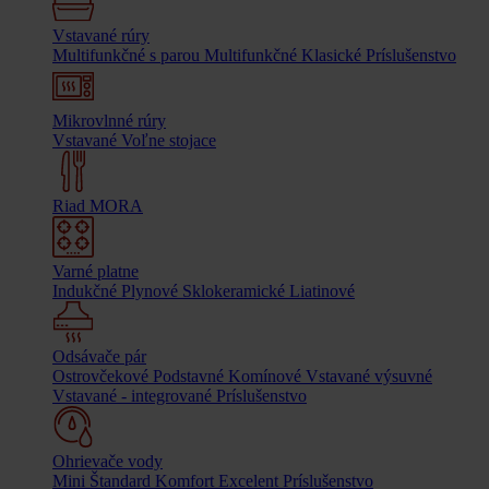
Vstavané rúry
Multifunkčné s parou
Multifunkčné
Klasické
Príslušenstvo
Mikrovlnné rúry
Vstavané
Voľne stojace
Riad MORA
Varné platne
Indukčné
Plynové
Sklokeramické
Liatinové
Odsávače pár
Ostrovčekové
Podstavné
Komínové
Vstavané výsuvné
Vstavané - integrované
Príslušenstvo
Ohrievače vody
Mini
Štandard
Komfort
Excelent
Príslušenstvo