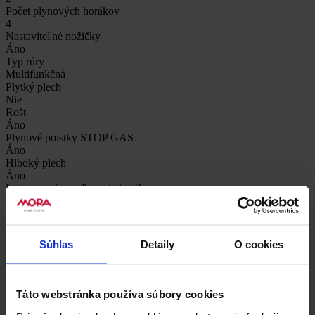
Počet plynových horákov
4
Nastaviteľné nožičky
Áno
Typ rúry
Multifunkčná
Plytký plech
Nie
Rošt
Áno
Plynové poistky STOP GAS
Áno
Hlboký plech
Áno
Integrované zapaľovanie horákov
Áno
Typ odkladacieho priestoru
Sklopné dvierka
Materiál varnej mriežky
Súhlas
Detaily
O cookies
Smaltovaná oceľ
Typ varnej mriežky
STABIL PLUS
Príklop sporáka
Táto webstránka používa súbory cookies
Ne