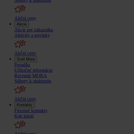
Súbory k stiahnutiu
Akční ceny
Akcie
Akcie pre zákazníka
Aktivity a novinky
Akční ceny
Svet Mora
Poradňa
Užitočné informácie
Receptár MORA
Súbory k stiahnutiu
Akční ceny
Kontakty
Firemné kontakty
Kde kúpiť
Akční ceny