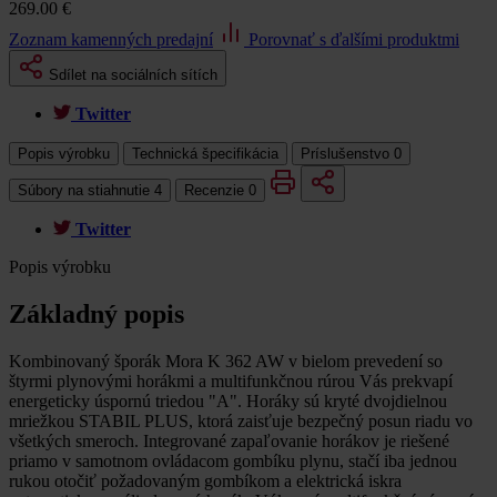
269.00 €
Zoznam kamenných predajní
Porovnať s ďalšími produktmi
Sdílet na sociálních sítích
Twitter
Popis výrobku
Technická špecifikácia
Príslušenstvo
0
Súbory na stiahnutie
4
Recenzie
0
Twitter
Popis výrobku
Základný popis
Kombinovaný šporák Mora K 362 AW v bielom prevedení so
štyrmi plynovými horákmi a multifunkčnou rúrou Vás prekvapí
energeticky úspornú triedou "A". Horáky sú kryté dvojdielnou
mriežkou STABIL PLUS, ktorá zaisťuje bezpečný posun riadu vo
všetkých smeroch. Integrované zapaľovanie horákov je riešené
priamo v samotnom ovládacom gombíku plynu, stačí iba jednou
rukou otočiť požadovaným gombíkom a elektrická iskra