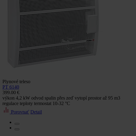
Plynové teleso
PT 6140
399.00 €
výkon 4,2 kW odvod spalin přes zeď vytopí prostor až 95 m3
regulace teploty termostat 10-32 °C
Porovnať
Detail