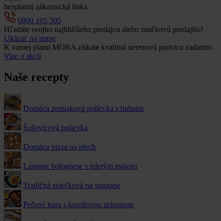
bezplatná zákaznická linka
0800 105 505
Hľadáte svojho najbližšieho predajcu alebo značkovú predajňu?
Ukázať na mape
K varnej platni MORA získate kvalitnú nerezovú panvicu zadarmo.
Viac o akcii
Naše recepty
Domáca zemiaková polievka s hubami
Šošovicová polievka
Domáca pizza na plech
Lasagne bolognese s mletým mäsom
Tradičná sviečková na smotane
Pečené kura s koreňovou zeleninou