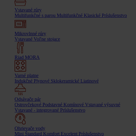
Vstavané rúry
Multifunkčné s parou
Multifunkčné
Klasické
Príslušenstvo
Mikrovlnné rúry
Vstavané
Voľne stojace
Riad MORA
Varné platne
Indukčné
Plynové
Sklokeramické
Liatinové
Odsávače pár
Ostrovčekové
Podstavné
Komínové
Vstavané výsuvné
Vstavané - integrované
Príslušenstvo
Ohrievače vody
Mini
Štandard
Komfort
Excelent
Príslušenstvo