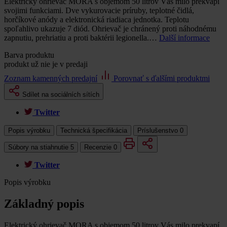
Elektrický ohrievač MORA s objemom 50 litrov Vás milo prekvapí
svojimi funkciami. Dve vykurovacie príruby, teplotné čidlá,
horčíkové anódy a elektronická riadiaca jednotka. Teplotu
spoľahlivo ukazuje 7 diód. Ohrievač je chránený proti náhodnému
zapnutiu, prehriatiu a proti baktérii legionella.…
Další informace
Barva produktu
produkt už nie je v predaji
Zoznam kamenných predajní
Porovnať s ďalšími produktmi
Sdílet na sociálních sítích
Twitter
Popis výrobku
Technická špecifikácia
Príslušenstvo
0
Súbory na stiahnutie
5
Recenzie
0
Twitter
Popis výrobku
Základný popis
Elektrický ohrievač MORA s objemom 50 litrov Vás milo prekvapí