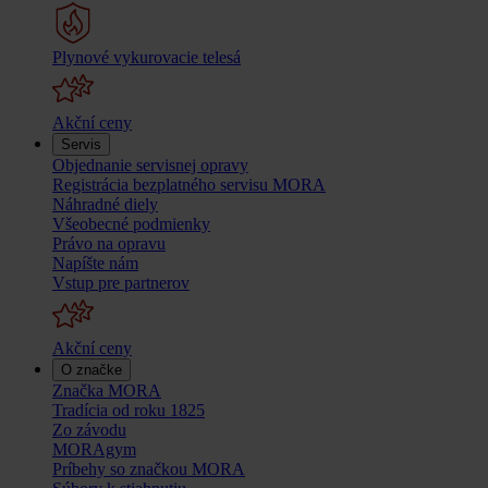
Plynové vykurovacie telesá
Akční ceny
Servis
Objednanie servisnej opravy
Registrácia bezplatného servisu MORA
Náhradné diely
Všeobecné podmienky
Právo na opravu
Napíšte nám
Vstup pre partnerov
Akční ceny
O značke
Značka MORA
Tradícia od roku 1825
Zo závodu
MORAgym
Príbehy so značkou MORA