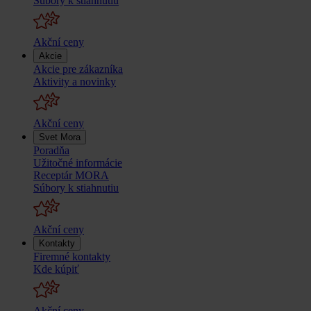
Súbory k stiahnutiu
Akční ceny
Akcie
Akcie pre zákazníka
Aktivity a novinky
Akční ceny
Svet Mora
Poradňa
Užitočné informácie
Receptár MORA
Súbory k stiahnutiu
Akční ceny
Kontakty
Firemné kontakty
Kde kúpiť
Akční ceny