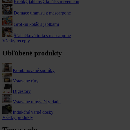
Krehký jablkový koláč s mrvenicou
Domáce tiramisu z mascarpone
Grófkin koláč s jablkami
Šľahačková torta s mascarpone
Všetky recepty
Obľúbené produkty
Kombinované sporáky
Vstavané rúry
Digestory
Vstavané umývačky riadu
Indukčné varné dosky
Všetky produkty
Tipy a rady