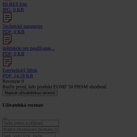
HI-RES foto
JPG, 0 KB
Technické parametre
PDF, 0 KB
Inštrukcie pre používanie...
PDF, 0 KB
Energetický štítok
PDF, 14.18 KB
Recenzie
0
Buďte první, kdo produkt EOMF 50 PHSM ohodnotí.
Napsat uživatelskou recenzi
Uživatelská recenze