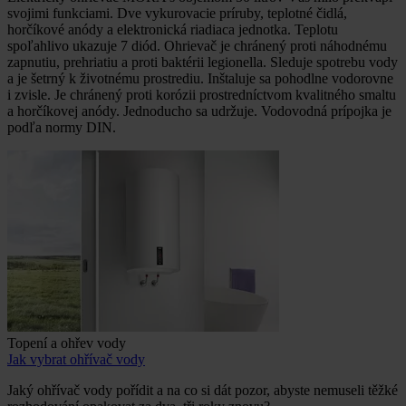
svojimi funkciami. Dve vykurovacie príruby, teplotné čidlá,
horčíkové anódy a elektronická riadiaca jednotka. Teplotu
spoľahlivo ukazuje 7 diód. Ohrievač je chránený proti náhodnému
zapnutiu, prehriatiu a proti baktérii legionella. Sleduje spotrebu vody
a je šetrný k životnému prostrediu. Inštaluje sa pohodlne vodorovne
i zvisle. Je chránený proti korózii prostredníctvom kvalitného smaltu
a horčíkovej anódy. Jednoducho sa udržuje. Vodovodná prípojka je
podľa normy DIN.
Topení a ohřev vody
Jak vybrat ohřívač vody
Jaký ohřívač vody pořídit a na co si dát pozor, abyste nemuseli těžké