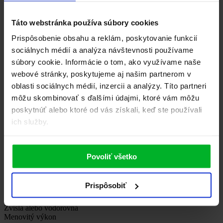
Ročná spotreba el. energie
1270 kWh
Šírka
Táto webstránka používa súbory cookies
490 mm
Tvar
Prispôsobenie obsahu a reklám, poskytovanie funkcií
Slim
sociálnych médií a analýza návštevnosti používame
Výška
súbory cookie. Informácie o tom, ako využívame naše
920 mm
Hĺbka
webové stránky, poskytujeme aj našim partnerom v
297 mm
oblasti sociálnych médií, inzercii a analýzy. Títo partneri
Hmotnosť
môžu skombinovať s ďalšími údajmi, ktoré vám môžu
31 kg
Menovitý prúd
poskytnúť alebo ktoré od vás získali, keď ste používali
8,7 A
ich služby.
Denná spotreba el. energie
7,366 kWh
Denné tepelné straty pri 65 °C
1,41 kWh/24
Povoliť všetko
Stupeň ochrany proti vlhkosti
IP 24
Materiál kotle
Prispôsobiť
Ocel
Poloha inštalácie
Zvislá alebo vodorovná
Menovitý výkon