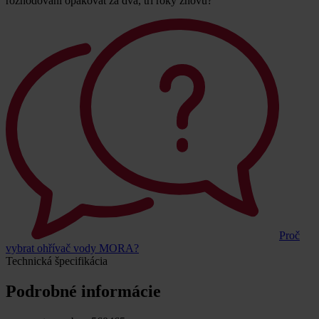
rozhodování opakovat za dva, tři roky znovu?
Proč
vybrat ohřívač vody MORA?
Technická špecifikácia
Podrobné informácie