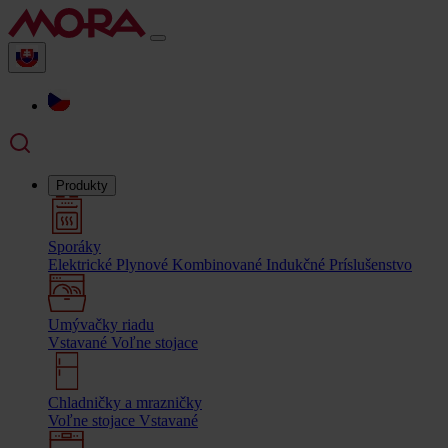
Produkty
Sporáky
Elektrické
Plynové
Kombinované
Indukčné
Príslušenstvo
Umývačky riadu
Vstavané
Voľne stojace
Chladničky a mrazničky
Voľne stojace
Vstavané