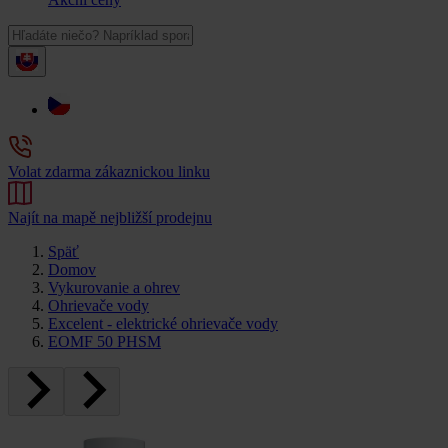
Volat zdarma zákaznickou linku
Najít na mapě nejbližší prodejnu
Späť
Domov
Vykurovanie a ohrev
Ohrievače vody
Excelent - elektrické ohrievače vody
EOMF 50 PHSM