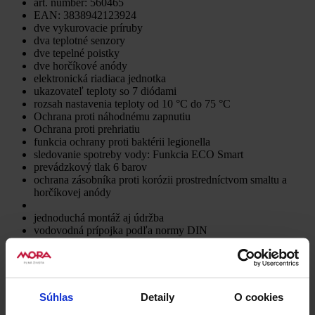
art. number: 560465
EAN: 3838942123924
dve vykurovacie príruby
dva teplotné senzory
dve tepelné poistky
dve horčíkové anódy
elektronická riadiaca jednotka
ukazovateľ teploty so 7 diódami
rozsah nastavenia teploty od 10 °C do 75 °C
Ochrana proti náhodnému zapnutiu
Ochrana proti prehriatiu
funkcia ochrany proti baktérii legionella
sledovanie spotreby vody: Funkcia ECO Smart
prevádzkový tlak 6 barov
ochrana zásobníka proti korózii prostredníctvom smaltu a
horčíkovej anódy
jednoduchá montáž aj údržba
vodovodná prípojka podľa normy DIN
zvislá nebo vodorovná nástenná montáž
Druh ohrevu
Elektrický
Objem
Súhlas
Detaily
O cookies
48,7 l