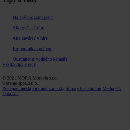
Na aký program piecť
Ako vyčistiť rúru
Ako zavárať v rúre
Ergonomika kuchyne
Odstránenie vodného kameňa
Všetky tipy a rady
© 2021 MORA Moravia s.r.o.
Gorenje spol. s r. o.
Predajné miesta
Firemné kontakty
Súbory k stiahnutiu
Média
EU
Data Act