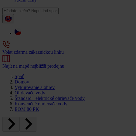
Volat zdarma zákaznickou linku
Najít na mapě nejbližší prodejnu
Späť
Domov
Vykurovanie a ohrev
Ohrievače vody
Štandard - elektrické ohrievače vody
Konvenčné ohrievače vody
EOM 80 PK