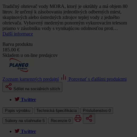
Tradičný ohrievač vody MORA, ktorý je okrúhly a má objem 80
litrov. Je určený k zásobovaniu jednotlivých odberných miest,
skupinových alebo ústredných zdrojov teplej vody z jedného
ohrievača. Vybavený medeným ponorným vykurovacím telesom
priamo v zásobníku vody s vynikajúcou odolnosťou proti…
Další informace
Barva produktu
185.00 €
Skladem u on-line predajcov
Zoznam kamenných predajní
Porovnať s ďalšími produktmi
Sdílet na sociálních sítích
Twitter
Popis výrobku
Technická špecifikácia
Príslušenstvo
0
Súbory na stiahnutie
5
Recenzie
0
Twitter