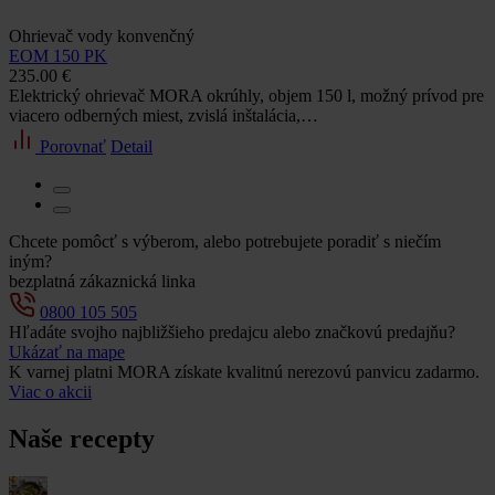
Ohrievač vody konvenčný
EOM 150 PK
235.00 €
Elektrický ohrievač MORA okrúhly, objem 150 l, možný prívod pre
viacero odberných miest, zvislá inštalácia,…
Porovnať
Detail
Chcete pomôcť s výberom, alebo potrebujete poradiť s niečím
iným?
bezplatná zákaznická linka
0800 105 505
Hľadáte svojho najbližšieho predajcu alebo značkovú predajňu?
Ukázať na mape
K varnej platni MORA získate kvalitnú nerezovú panvicu zadarmo.
Viac o akcii
Naše recepty