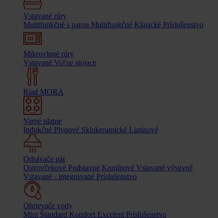
Vstavané rúry
Multifunkčné s parou
Multifunkčné
Klasické
Príslušenstvo
Mikrovlnné rúry
Vstavané
Voľne stojace
Riad MORA
Varné platne
Indukčné
Plynové
Sklokeramické
Liatinové
Odsávače pár
Ostrovčekové
Podstavné
Komínové
Vstavané výsuvné
Vstavané - integrované
Príslušenstvo
Ohrievače vody
Mini
Štandard
Komfort
Excelent
Príslušenstvo