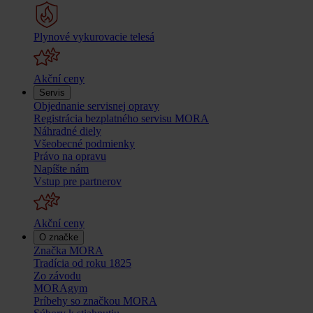
Plynové vykurovacie telesá
Akční ceny
Servis
Objednanie servisnej opravy
Registrácia bezplatného servisu MORA
Náhradné diely
Všeobecné podmienky
Právo na opravu
Napíšte nám
Vstup pre partnerov
Akční ceny
O značke
Značka MORA
Tradícia od roku 1825
Zo závodu
MORAgym
Príbehy so značkou MORA