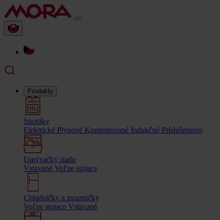
Produkty
Sporáky
Elektrické
Plynové
Kombinované
Indukčné
Príslušenstvo
Umývačky riadu
Vstavané
Voľne stojace
Chladničky a mrazničky
Voľne stojace
Vstavané