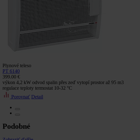
Plynové teleso
PT 6140
399.00 €
výkon 4,2 kW odvod spalin přes zeď vytopí prostor až 95 m3
regulace teploty termostat 10-32 °C
Porovnať
Detail
Podobné
Zobraziť ďalšie