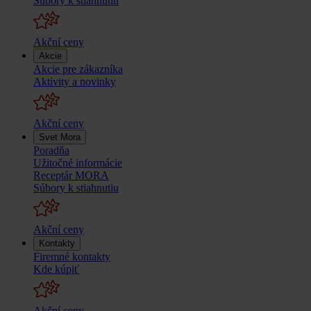
Súbory k stiahnutiu
Akční ceny
Akcie
Akcie pre zákazníka
Aktivity a novinky
Akční ceny
Svet Mora
Poradňa
Užitočné informácie
Receptár MORA
Súbory k stiahnutiu
Akční ceny
Kontakty
Firemné kontakty
Kde kúpiť
Akční ceny