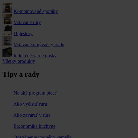
Kombinované sporáky
Vstavané rúry
Digestory
Vstavané umývačky riadu
Indukčné varné dosky
Všetky produkty
Tipy a rady
Na aký program piecť
Ako vyčistiť rúru
Ako zavárať v rúre
Ergonomika kuchyne
Odstránenie vodného kameňa