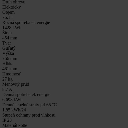
Druh ohrevu
Elektrický
Objem
76,1 l
Ročná spotreba el. energie
1428 kWh
Šírka
454 mm
Tvar
Guľatý
Výška
766 mm
Hĺbka
461 mm
Hmotnosť
27 kg
Menovitý prúd
8,7 A
Denná spotreba el. energie
6,698 kWh
Denné tepelné straty pri 65 °C
1,85 kWh/24
Stupeň ochrany proti vlhkosti
IP 23
Materiál kotle