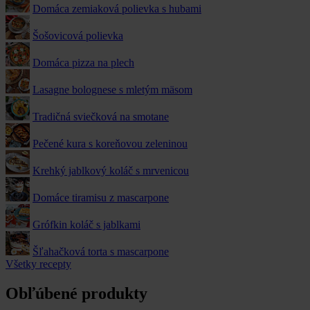
Domáca zemiaková polievka s hubami
Šošovicová polievka
Domáca pizza na plech
Lasagne bolognese s mletým mäsom
Tradičná sviečková na smotane
Pečené kura s koreňovou zeleninou
Krehký jablkový koláč s mrvenicou
Domáce tiramisu z mascarpone
Grófkin koláč s jablkami
Šľahačková torta s mascarpone
Všetky recepty
Obľúbené produkty