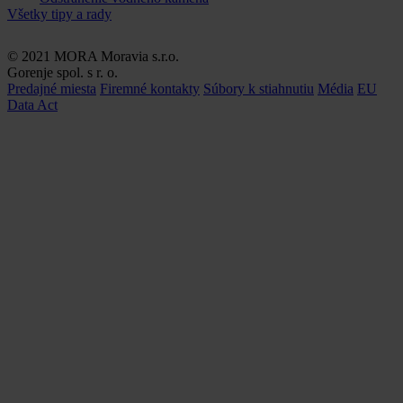
Všetky tipy a rady
© 2021 MORA Moravia s.r.o.
Gorenje spol. s r. o.
Predajné miesta
Firemné kontakty
Súbory k stiahnutiu
Média
EU
Data Act