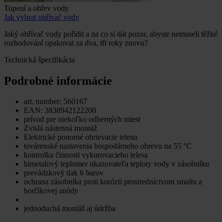
Topení a ohřev vody
Jak vybrat ohřívač vody
Jaký ohřívač vody pořídit a na co si dát pozor, abyste nemuseli těžké
rozhodování opakovat za dva, tři roky znovu?
Technická špecifikácia
Podrobné informácie
art. number: 560167
EAN: 3838942122200
prívod pre niekoľko odberných miest
Zvislá nástenná montáž
Elektrické ponorné ohrievacie teleso
továrenské nastavenia hospodárneho ohrevu na 55 °C
kontrolka činnosti vykurovacieho telesa
bimetalový teplomer ukazovateľa teploty vody v zásobníku
prevádzkový tlak 6 barov
ochrana zásobníka proti korózii prostredníctvom smaltu a
horčíkovej anódy
jednoduchá montáž aj údržba