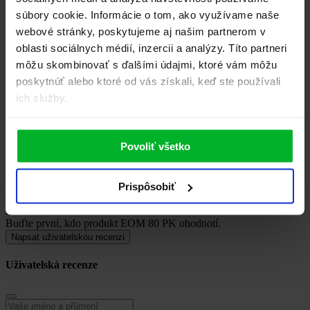
súbory cookie. Informácie o tom, ako využívame naše
webové stránky, poskytujeme aj našim partnerom v
HI-RES foto
oblasti sociálnych médií, inzercii a analýzy. Títo partneri
JPG, 0 KB
môžu skombinovať s ďalšími údajmi, ktoré vám môžu
poskytnúť alebo ktoré od vás získali, keď ste používali
Inštrukcie pre používanie...
ich služby.
PDF, 0 KB
Technické parametre
Povoliť všetko
PDF, 0 KB
Energetický štítok
Prispôsobiť
PDF, 14.17 KB
Recenzie
0
Buďte první, kdo produkt EOM 80 PK ohodnotí.
Napsat uživatelskou recenzi
Uživatelská recenze