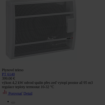
Plynové teleso
PT 6140
399.00 €
výkon 4,2 kW odvod spalin přes zeď vytopí prostor až 95 m3
regulace teploty termostat 10-32 °C
Porovnať
Detail