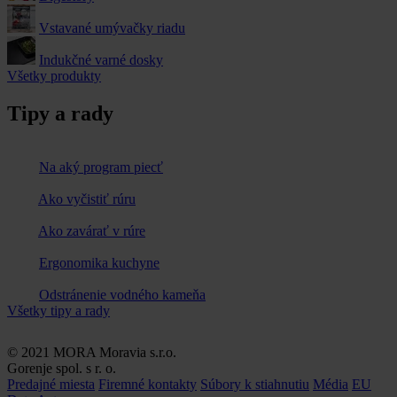
Vstavané umývačky riadu
Indukčné varné dosky
Všetky produkty
Tipy a rady
Na aký program piecť
Ako vyčistiť rúru
Ako zavárať v rúre
Ergonomika kuchyne
Odstránenie vodného kameňa
Všetky tipy a rady
© 2021 MORA Moravia s.r.o.
Gorenje spol. s r. o.
Predajné miesta
Firemné kontakty
Súbory k stiahnutiu
Média
EU