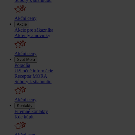
Súbory k stiahnutiu
Akční ceny
Akcie
Akcie pre zákazníka
Aktivity a novinky
Akční ceny
Svet Mora
Poradňa
Užitočné informácie
Receptár MORA
Súbory k stiahnutiu
Akční ceny
Kontakty
Firemné kontakty
Kde kúpiť
Akční ceny