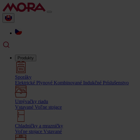
Produkty
Sporáky
Elektrické
Plynové
Kombinované
Indukčné
Príslušenstvo
Umývačky riadu
Vstavané
Voľne stojace
Chladničky a mrazničky
Voľne stojace
Vstavané