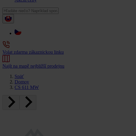
Volat zdarma zákaznickou linku
Najít na mapě nejbližší prodejnu
Späť
Domov
CS 611 MW