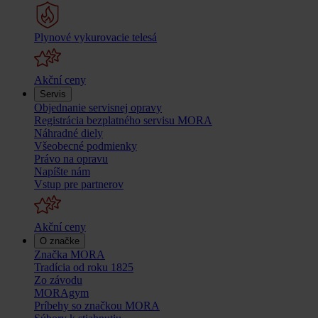
Plynové vykurovacie telesá
Akční ceny
Servis
Objednanie servisnej opravy
Registrácia bezplatného servisu MORA
Náhradné diely
Všeobecné podmienky
Právo na opravu
Napíšte nám
Vstup pre partnerov
Akční ceny
O značke
Značka MORA
Tradícia od roku 1825
Zo závodu
MORAgym
Príbehy so značkou MORA