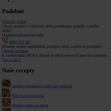
Podobné
Zobraziť ďalšie
Chcete pomôcť s výberom, alebo potrebujete poradiť s niečím
iným?
bezplatná zákaznická linka
0800 105 505
Hľadáte svojho najbližšieho predajcu alebo značkovú predajňu?
Ukázať na mape
K varnej platni MORA získate kvalitnú nerezovú panvicu zadarmo.
Viac o akcii
Naše recepty
Domáca zemiaková polievka s hubami
Šošovicová polievka
Domáca pizza na plech