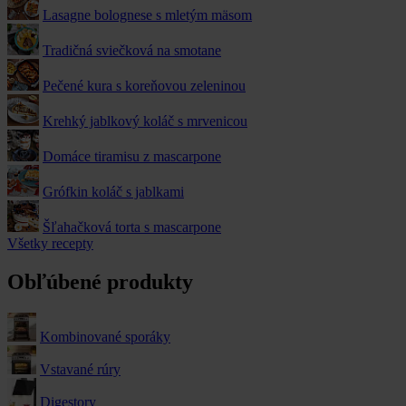
Lasagne bolognese s mletým mäsom
Tradičná sviečková na smotane
Pečené kura s koreňovou zeleninou
Krehký jablkový koláč s mrvenicou
Domáce tiramisu z mascarpone
Grófkin koláč s jablkami
Šľahačková torta s mascarpone
Všetky recepty
Obľúbené produkty
Kombinované sporáky
Vstavané rúry
Digestory