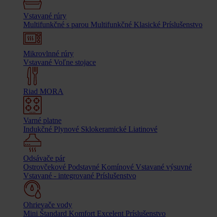
Vstavané rúry
Multifunkčné s parou
Multifunkčné
Klasické
Príslušenstvo
Mikrovlnné rúry
Vstavané
Voľne stojace
Riad MORA
Varné platne
Indukčné
Plynové
Sklokeramické
Liatinové
Odsávače pár
Ostrovčekové
Podstavné
Komínové
Vstavané výsuvné
Vstavané - integrované
Príslušenstvo
Ohrievače vody
Mini
Štandard
Komfort
Excelent
Príslušenstvo