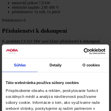
menovitý príkon 7,9 kW
elektrické napätie: 230/ 400 V
príslušenstvo: 1x rošt, 1x plech
Príslušenstvo
0
Příslušenství k dokoupení
K produktu CS 611 MW není žádné příslušenství k dokoupení.
Súbory na stiahnutie
2
Dokumenty k stiahnutiu
Súhlas
Detaily
O cookies
Produktový list
Táto webstránka používa súbory cookies
Prispôsobenie obsahu a reklám, poskytovanie funkcií
Informační list + energeti...
sociálnych médií a analýza návštevnosti používame
XLS, 0 KB
Recenzie
0
súbory cookie. Informácie o tom, ako využívame naše
Buďte první, kdo produkt CS 611 MW ohodnotí.
webové stránky, poskytujeme aj našim partnerom v