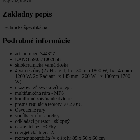
Popis výrobku
Základný popis
Technická špecifikácia
Podrobné informácie
art. number: 344357
EAN: 8590371062858
sklokeramická varná doska
4 varné zóny (2x Hi-light, 1x 180 mm 1800 W, 1x 145 mm
1200 W, 2x Radiant 1x 145 mm 1200 W, 1x 180mm 1700
W)
ukazovateľ zvyškového tepla
multifunkčná rúra - MF6
komfortné zatváranie dvierok
presná regulácia teploty 50-250°C
Osvetlenie rúry
vodítka v rúre - prelisy
odkladací priestor - sklopný
nastaviteľné nožičky
energetická trieda A
rozmer spotrebiča (v x š x h) 85 x 50 x 60 cm