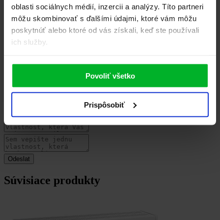
Napsat uživatelskou recenzi
oblasti sociálnych médií, inzercii a analýzy. Títo partneri
môžu skombinovať s ďalšími údajmi, ktoré vám môžu
Uživatelská recenze
poskytnúť alebo ktoré od vás získali, keď ste používali
ich služby.
Povoliť všetko
Prispôsobiť
Súvisiace produkty