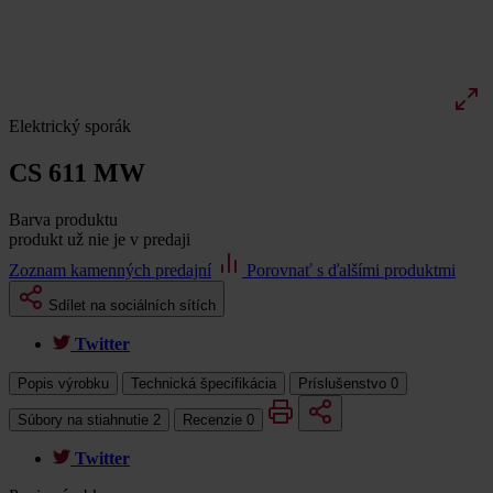
Elektrický sporák
CS 611 MW
Barva produktu
produkt už nie je v predaji
Zoznam kamenných predajní
Porovnať s ďalšími produktmi
Sdílet na sociálních sítích
Twitter
Popis výrobku
Technická špecifikácia
Príslušenstvo
0
Súbory na stiahnutie
2
Recenzie
0
Twitter