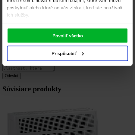
môžu skombinovať s ďalšími údajmi, ktoré vám môžu
poskytnúť alebo ktoré od vás získali, keď ste používali
ich služby.
Povoliť všetko
Prispôsobiť
Súvisiace produkty