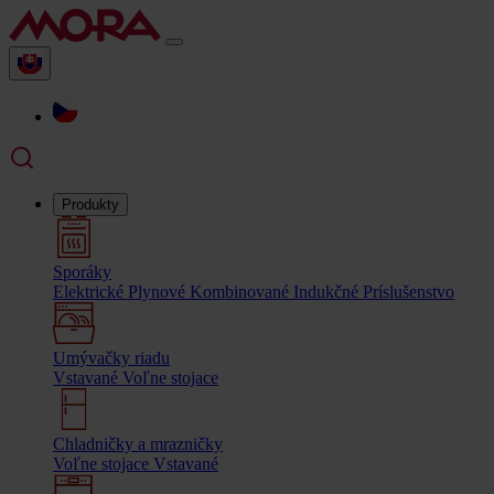
Produkty
Sporáky
Elektrické
Plynové
Kombinované
Indukčné
Príslušenstvo
Umývačky riadu
Vstavané
Voľne stojace
Chladničky a mrazničky
Voľne stojace
Vstavané