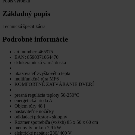
Popis výrobku
Základný popis
Technická špecifikácia
Podrobné informácie
art. number: 465975
EAN: 8590371064470
sklokeramická varná doska
ukazovateľ zvyškového tepla
multifunkčná rúra MF6
KOMFORTNÉ ZATVÁRANIE DVERÍ
presná regulácia teploty 50-250°C
energetická trieda A
Objem rúry 48 l
nastaviteľné nožičky
odkladací priestor - sklopný
Rozmer spotrebiča (vxšxh) 85 x 50 x 60 cm
menovitý príkon 7,9 kW
elektrické napätie: 230/ 400 V