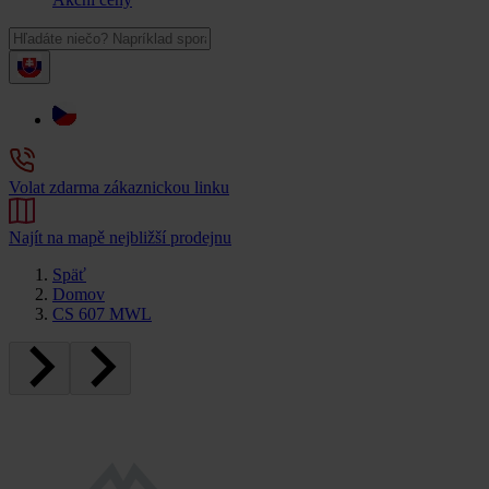
Volat zdarma zákaznickou linku
Najít na mapě nejbližší prodejnu
Späť
Domov
CS 607 MWL