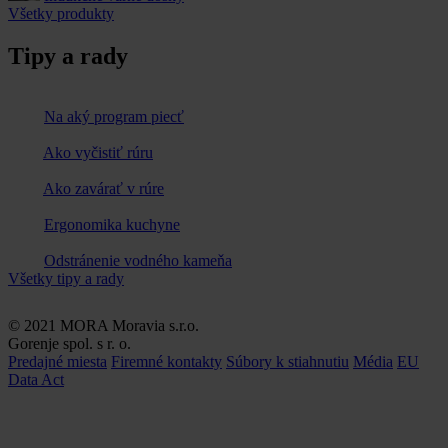
Všetky produkty
Tipy a rady
Na aký program piecť
Ako vyčistiť rúru
Ako zavárať v rúre
Ergonomika kuchyne
Odstránenie vodného kameňa
Všetky tipy a rady
© 2021 MORA Moravia s.r.o.
Gorenje spol. s r. o.
Predajné miesta
Firemné kontakty
Súbory k stiahnutiu
Média
EU
Data Act