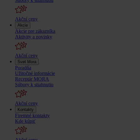
Súbory k stiahnutiu
Akční ceny
Akcie
Akcie pre zákazníka
Aktivity a novinky
Akční ceny
Svet Mora
Poradňa
Užitočné informácie
Receptár MORA
Súbory k stiahnutiu
Akční ceny
Kontakty
Firemné kontakty
Kde kúpiť
Akční ceny