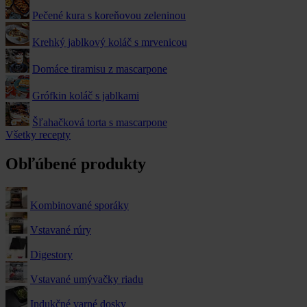
Pečené kura s koreňovou zeleninou
Krehký jablkový koláč s mrvenicou
Domáce tiramisu z mascarpone
Grófkin koláč s jablkami
Šľahačková torta s mascarpone
Všetky recepty
Obľúbené produkty
Kombinované sporáky
Vstavané rúry
Digestory
Vstavané umývačky riadu
Indukčné varné dosky