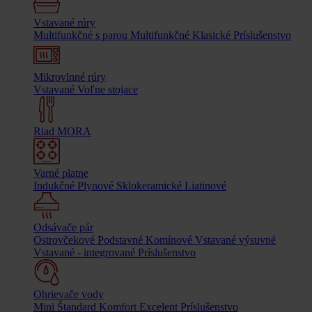
Vstavané rúry
Multifunkčné s parou
Multifunkčné
Klasické
Príslušenstvo
Mikrovlnné rúry
Vstavané
Voľne stojace
Riad MORA
Varné platne
Indukčné
Plynové
Sklokeramické
Liatinové
Odsávače pár
Ostrovčekové
Podstavné
Komínové
Vstavané výsuvné
Vstavané - integrované
Príslušenstvo
Ohrievače vody
Mini
Štandard
Komfort
Excelent
Príslušenstvo