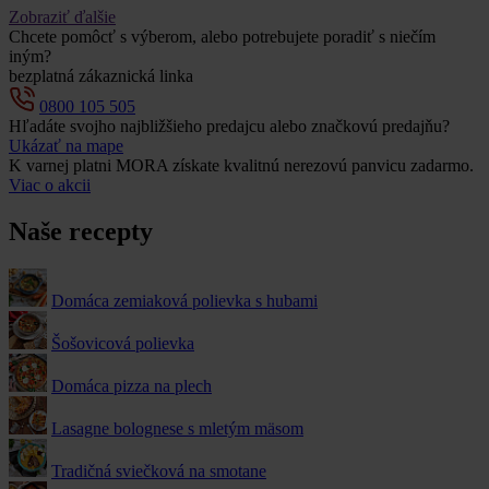
Zobraziť ďalšie
Chcete pomôcť s výberom, alebo potrebujete poradiť s niečím
iným?
bezplatná zákaznická linka
0800 105 505
Hľadáte svojho najbližšieho predajcu alebo značkovú predajňu?
Ukázať na mape
K varnej platni MORA získate kvalitnú nerezovú panvicu zadarmo.
Viac o akcii
Naše recepty
Domáca zemiaková polievka s hubami
Šošovicová polievka
Domáca pizza na plech
Lasagne bolognese s mletým mäsom
Tradičná sviečková na smotane