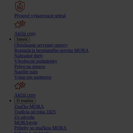
Plynové vykurovacie telesá
Akční ceny
Servis
Objednanie servisnej opravy
Registrácia bezplatného servisu MORA
Náhradné diely
Všeobecné podmienky
Právo na opravu
Napíšte nám
Vstup pre partnerov
Akční ceny
O značke
Značka MORA
Tradícia od roku 1825
Zo závodu
MORAgym
Príbehy so značkou MORA