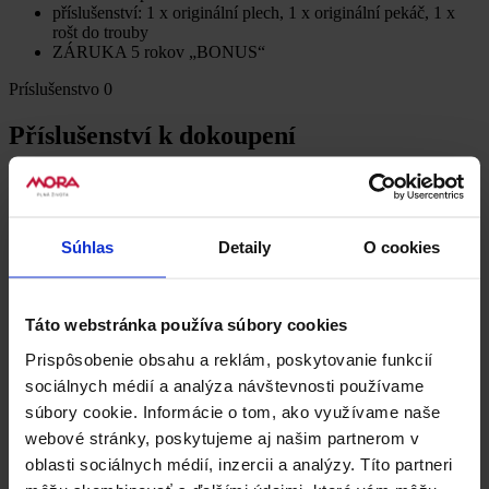
příslušenství: 1 x originální plech, 1 x originální pekáč, 1 x
rošt do trouby
ZÁRUKA 5 rokov „BONUS“
Príslušenstvo
0
Příslušenství k dokoupení
K produktu CS 607 MWL není žádné příslušenství k dokoupení.
Súbory na stiahnutie
1
Súhlas
Detaily
O cookies
Dokumenty k stiahnutiu
Táto webstránka používa súbory cookies
Produktový list
Prispôsobenie obsahu a reklám, poskytovanie funkcií
Recenzie
0
sociálnych médií a analýza návštevnosti používame
Buďte první, kdo produkt CS 607 MWL ohodnotí.
súbory cookie. Informácie o tom, ako využívame naše
Napsat uživatelskou recenzi
webové stránky, poskytujeme aj našim partnerom v
Uživatelská recenze
oblasti sociálnych médií, inzercii a analýzy. Títo partneri