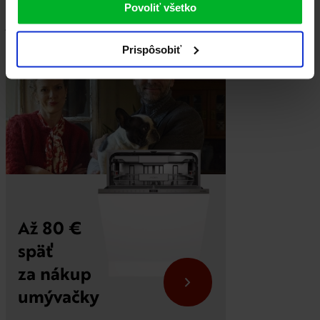
Povoliť všetko
45 minút
jednoduché
Prispôsobiť