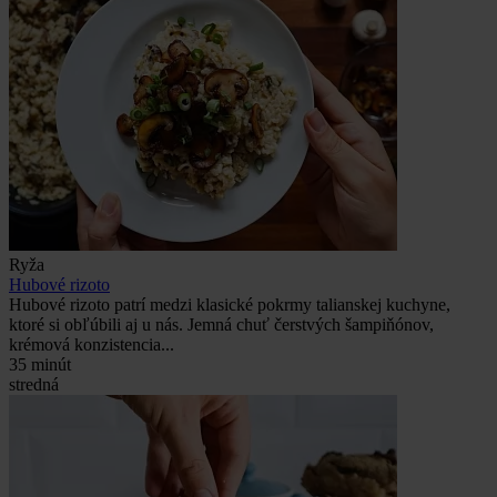
Ryža
Hubové rizoto
Hubové rizoto patrí medzi klasické pokrmy talianskej kuchyne,
ktoré si obľúbili aj u nás. Jemná chuť čerstvých šampiňónov,
krémová konzistencia...
35 minút
stredná