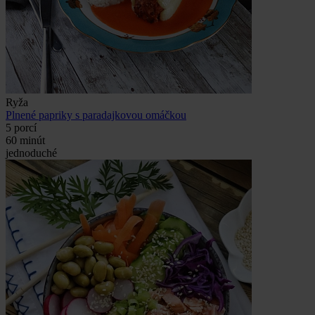
Ryža
Plnené papriky s paradajkovou omáčkou
5 porcí
60 minút
jednoduché