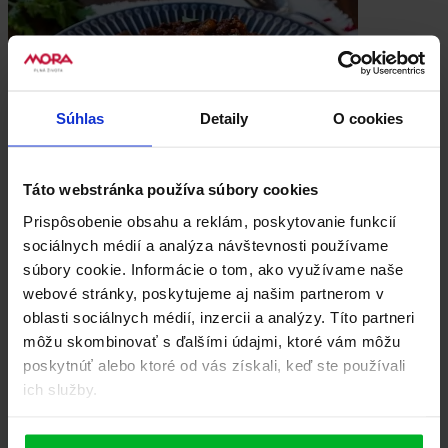
Súhlas
Detaily
O cookies
Táto webstránka používa súbory cookies
Prispôsobenie obsahu a reklám, poskytovanie funkcií
sociálnych médií a analýza návštevnosti používame
súbory cookie. Informácie o tom, ako využívame naše
webové stránky, poskytujeme aj našim partnerom v
oblasti sociálnych médií, inzercii a analýzy. Títo partneri
môžu skombinovať s ďalšími údajmi, ktoré vám môžu
poskytnúť alebo ktoré od vás získali, keď ste používali
Ryža
ich služby.
Chilli con carne z mletého mäsa
Chilli con carne je ikonické jedlo mexickej kuchyne, ktoré spája
mleté mäso, paradajky, červené fazule a pikantné korenie. Vďaka
svojej...