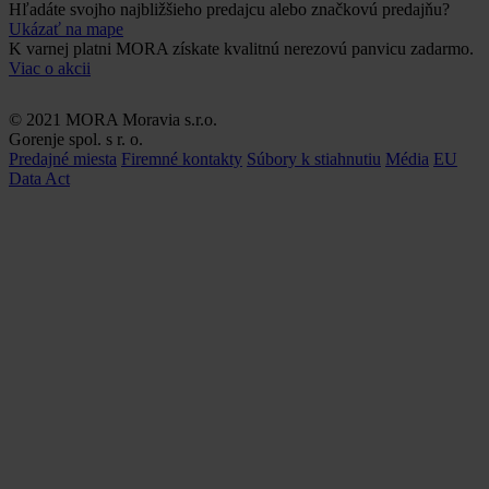
Hľadáte svojho najbližšieho predajcu alebo značkovú predajňu?
Ukázať na mape
K varnej platni MORA získate kvalitnú nerezovú panvicu zadarmo.
Viac o akcii
© 2021 MORA Moravia s.r.o.
Gorenje spol. s r. o.
Predajné miesta
Firemné kontakty
Súbory k stiahnutiu
Média
EU
Data Act