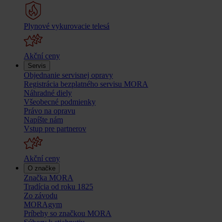
Plynové vykurovacie telesá
Akční ceny
Servis
Objednanie servisnej opravy
Registrácia bezplatného servisu MORA
Náhradné diely
Všeobecné podmienky
Právo na opravu
Napíšte nám
Vstup pre partnerov
Akční ceny
O značke
Značka MORA
Tradícia od roku 1825
Zo závodu
MORAgym
Príbehy so značkou MORA