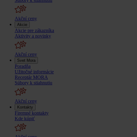
Súbory k stiahnutiu
Akční ceny
Akcie
Akcie pre zákazníka
Aktivity a novinky
Akční ceny
Svet Mora
Poradňa
Užitočné informácie
Receptár MORA
Súbory k stiahnutiu
Akční ceny
Kontakty
Firemné kontakty
Kde kúpiť
Akční ceny