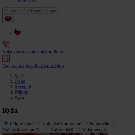
Volat zdarma zákaznickou linku
Najít na mapě nejbližší prodejnu
Späť
Úvod
Receptář
Prílohy
Ryža
Ryža
Odporúčané
Najlepšie hodnotené
Najnovšie
Najnavštevovanejšie
Najrýchlejší
Videorecepty