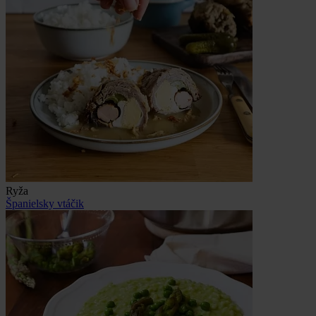
Ryža
Španielsky vtáčik