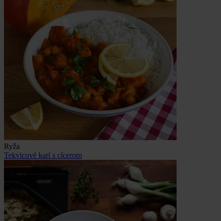
Ryža
Tekvicové karí s cícerom