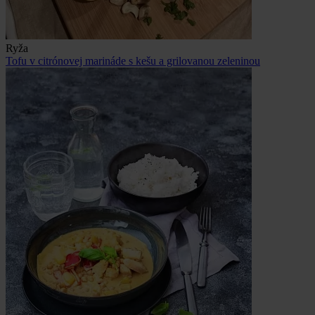
Ryža
Tofu v citrónovej marináde s kešu a grilovanou zeleninou