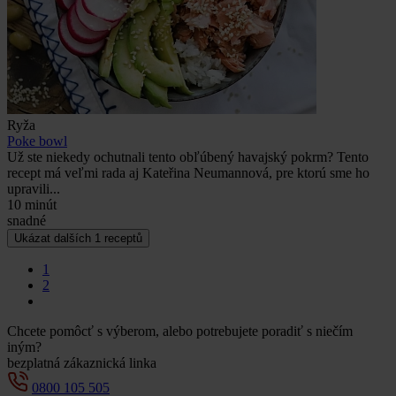
Ryža
Poke bowl
Už ste niekedy ochutnali tento obľúbený havajský pokrm? Tento
recept má veľmi rada aj Kateřina Neumannová, pre ktorú sme ho
upravili...
10 minút
snadné
Ukázat dalších
1
receptů
1
2
Chcete pomôcť s výberom, alebo potrebujete poradiť s niečím
iným?
bezplatná zákaznická linka
0800 105 505