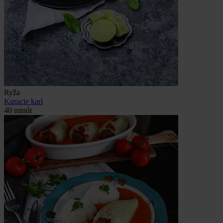
Ryža
Kuracie karí
40 minút