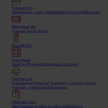
Vstavané rúry
Multifunkčné s parou
Multifunkčné
Klasické
Príslušenstvo
Mikrovlnné rúry
Vstavané
Voľne stojace
Riad MORA
Varné platne
Indukčné
Plynové
Sklokeramické
Liatinové
Odsávače pár
Ostrovčekové
Podstavné
Komínové
Vstavané výsuvné
Vstavané - integrované
Príslušenstvo
Ohrievače vody
Mini
Štandard
Komfort
Excelent
Príslušenstvo