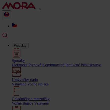
Produkty
Sporáky
Elektrické
Plynové
Kombinované
Indukčné
Príslušenstvo
Umývačky riadu
Vstavané
Voľne stojace
Chladničky a mrazničky
Voľne stojace
Vstavané