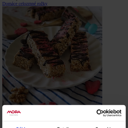
Domáce celozrnné rožky
Obilniny
Domáce proteínové tyčinky bez cukru
Chcete mať vždy po ruke zdravú desiatu plnú bielkovín? Tieto
domáce proteínové tyčinky bez cukru zvládnete pripraviť za pár