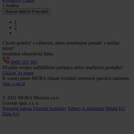
Kváskový chlieb
1 hodina
Ukázat dalších
9
receptů
1
2
Chcete pomôcť s výberom, alebo potrebujete poradiť s niečím
iným?
bezplatná zákaznická linka
0800 105 505
Hľadáte svojho najbližšieho predajcu alebo značkovú predajňu?
Ukázať na mape
K varnej platni MORA získate kvalitnú nerezovú panvicu zadarmo.
Viac o akcii
© 2021 MORA Moravia s.r.o.
Gorenje spol. s r. o.
Predajné miesta
Firemné kontakty
Súbory k stiahnutiu
Média
EU
Data Act