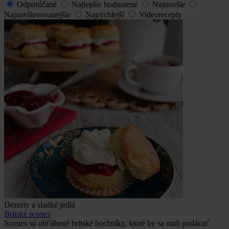
Odporúčané
Najlepšie hodnotené
Najnovšie
Najnavštevovanejšie
Najrýchlejší
Videorecepty
Dezerty a sladké jedlá
Britské scones
Scones sú obľúbené britské bochníky, ktoré by sa mali podávať