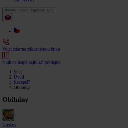
Volat zdarma zákaznickou linku
Najít na mapě nejbližší prodejnu
Späť
Úvod
Receptář
Obilniny
Obilniny
Kuskus