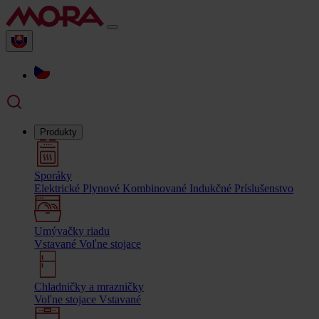
Produkty
Sporáky
Elektrické
Plynové
Kombinované
Indukčné
Príslušenstvo
Umývačky riadu
Vstavané
Voľne stojace
Chladničky a mrazničky
Voľne stojace
Vstavané