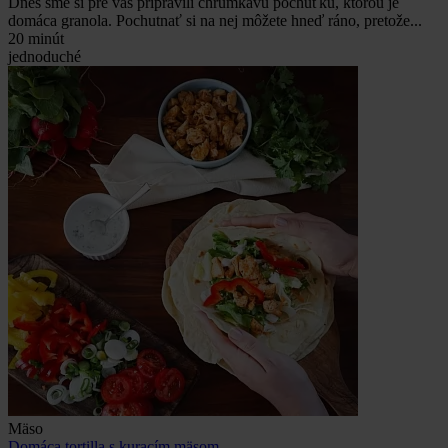
Dnes sme si pre vás pripravili chrumkavú pochúťku, ktorou je
domáca granola. Pochutnať si na nej môžete hneď ráno, pretože...
20 minút
jednoduché
Mäso
Domáca tortilla s kuracím mäsom