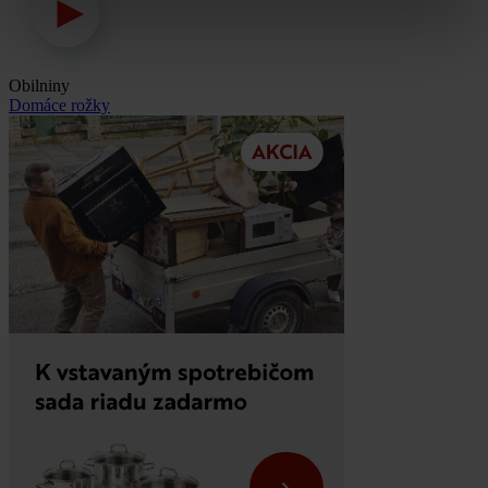
Obilniny
Domáce rožky