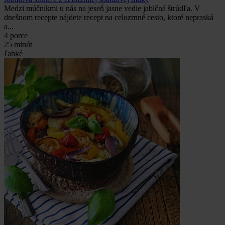
Medzi múčnikmi u nás na jeseň jasne vedie jablčná štrúdľa. V
dnešnom recepte nájdete recept na celozrnné cesto, ktoré nepraská
a...
4 porce
25 minút
ľahké