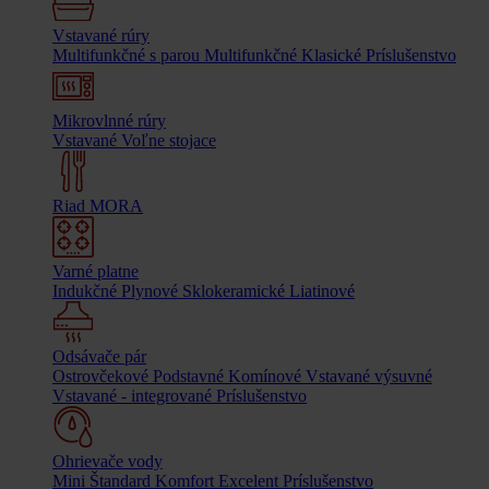
Vstavané rúry
Multifunkčné s parou
Multifunkčné
Klasické
Príslušenstvo
Mikrovlnné rúry
Vstavané
Voľne stojace
Riad MORA
Varné platne
Indukčné
Plynové
Sklokeramické
Liatinové
Odsávače pár
Ostrovčekové
Podstavné
Komínové
Vstavané výsuvné
Vstavané - integrované
Príslušenstvo
Ohrievače vody
Mini
Štandard
Komfort
Excelent
Príslušenstvo