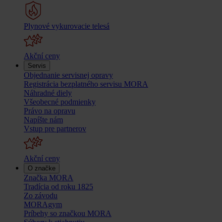
Plynové vykurovacie telesá
Akční ceny
Servis
Objednanie servisnej opravy
Registrácia bezplatného servisu MORA
Náhradné diely
Všeobecné podmienky
Právo na opravu
Napíšte nám
Vstup pre partnerov
Akční ceny
O značke
Značka MORA
Tradícia od roku 1825
Zo závodu
MORAgym
Príbehy so značkou MORA