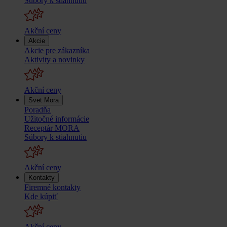
Súbory k stiahnutiu
Akční ceny
Akcie
Akcie pre zákazníka
Aktivity a novinky
Akční ceny
Svet Mora
Poradňa
Užitočné informácie
Receptár MORA
Súbory k stiahnutiu
Akční ceny
Kontakty
Firemné kontakty
Kde kúpiť
Akční ceny