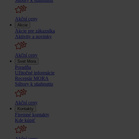
Súbory k stiahnutiu
Akční ceny
Akcie
Akcie pre zákazníka
Aktivity a novinky
Akční ceny
Svet Mora
Poradňa
Užitočné informácie
Receptár MORA
Súbory k stiahnutiu
Akční ceny
Kontakty
Firemné kontakty
Kde kúpiť
Akční ceny