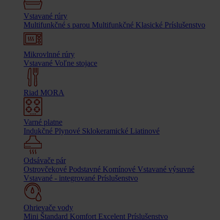
Vstavané rúry
Multifunkčné s parou
Multifunkčné
Klasické
Príslušenstvo
Mikrovlnné rúry
Vstavané
Voľne stojace
Riad MORA
Varné platne
Indukčné
Plynové
Sklokeramické
Liatinové
Odsávače pár
Ostrovčekové
Podstavné
Komínové
Vstavané výsuvné
Vstavané - integrované
Príslušenstvo
Ohrievače vody
Mini
Štandard
Komfort
Excelent
Príslušenstvo