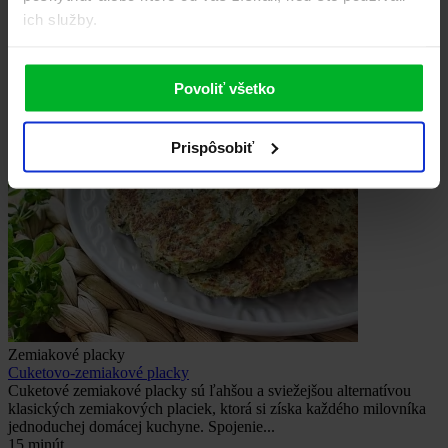
ich služby.
Povoliť všetko
Prispôsobiť
Zemiakové placky
Cuketovo-zemiakové placky
Cuketové zemiakové placky sú ľahšou a sviežejšou alternatívou
klasických zemiakových placiek, ktorá si získa každého milovníka
jednoduchej domácej kuchyne. Spojenie...
15 minút