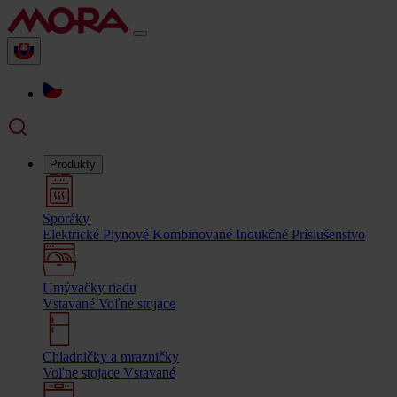
Produkty
Sporáky
Elektrické
Plynové
Kombinované
Indukčné
Príslušenstvo
Umývačky riadu
Vstavané
Voľne stojace
Chladničky a mrazničky
Voľne stojace
Vstavané