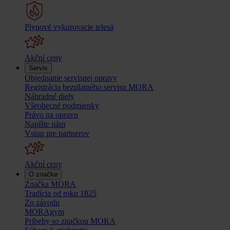
Plynové vykurovacie telesá
Akční ceny
Servis
Objednanie servisnej opravy
Registrácia bezplatného servisu MORA
Náhradné diely
Všeobecné podmienky
Právo na opravu
Napíšte nám
Vstup pre partnerov
Akční ceny
O značke
Značka MORA
Tradícia od roku 1825
Zo závodu
MORAgym
Príbehy so značkou MORA