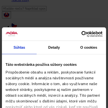
Volat zdarma zákaznickou linku
Súhlas
Detaily
O cookies
Najít na mapě nejbližší prodejnu
Späť
Táto webstránka používa súbory cookies
Úvod
Receptář
Prispôsobenie obsahu a reklám, poskytovanie funkcií
Zemiaky
sociálnych médií a analýza návštevnosti používame
Zemiakové placky
súbory cookie. Informácie o tom, ako využívame naše
Zemiakové placky
webové stránky, poskytujeme aj našim partnerom v
oblasti sociálnych médií, inzercii a analýzy. Títo partneri
Odporúčané
Najlepšie hodnotené
Najnovšie
môžu skombinovať s ďalšími údajmi, ktoré vám môžu
Najnavštevovanejšie
Najrýchlejší
Videorecepty
poskytnúť alebo ktoré od vás získali, keď ste používali