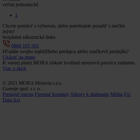
veľmi jednoduché
1
Chcete pomôcť s výberom, alebo potrebujete poradiť s niečím
iným?
bezplatná zákaznická linka
0800 105 505
Hľadáte svojho najbližšieho predajcu alebo značkovú predajňu?
Ukázať na mape
K varnej platni MORA získate kvalitnú nerezovú panvicu zadarmo.
Viac o akcii
© 2021 MORA Moravia s.r.o.
Gorenje spol. s r. o.
Predajné miesta
Firemné kontakty
Súbory k stiahnutiu
Média
EU
Data Act